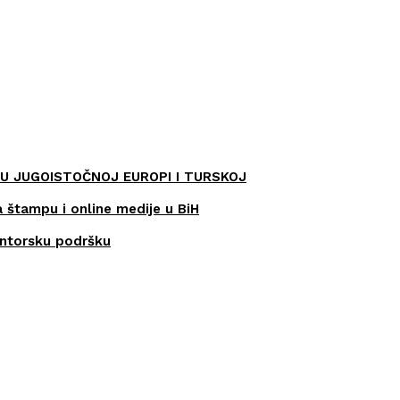
U JUGOISTOČNOJ EUROPI I TURSKOJ
a štampu i online medije u BiH
entorsku podršku