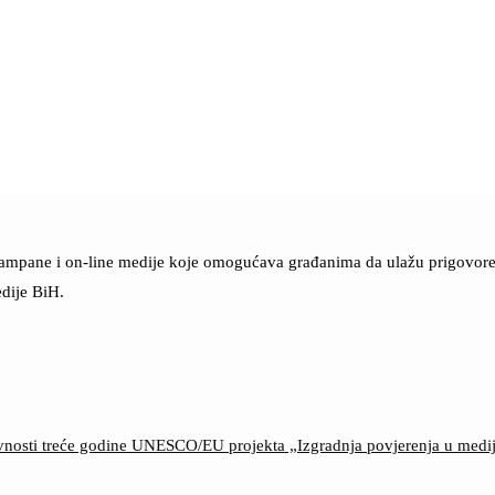
štampane i on-line medije koje omogućava građanima da ulažu prigovore n
dije BiH.
ktivnosti treće godine UNESCO/EU projekta „Izgradnja povjerenja u med