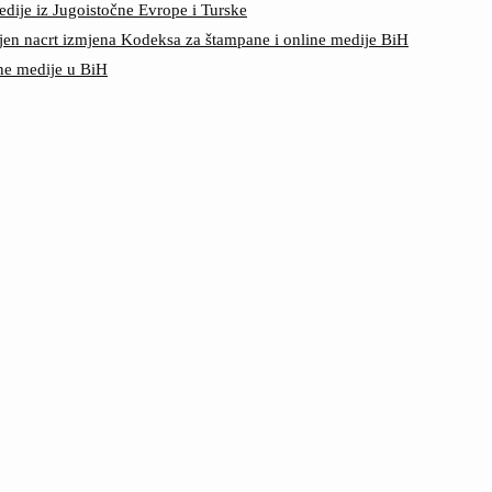
edije iz Jugoistočne Evrope i Turske
jen nacrt izmjena Kodeksa za štampane i online medije BiH
ine medije u BiH