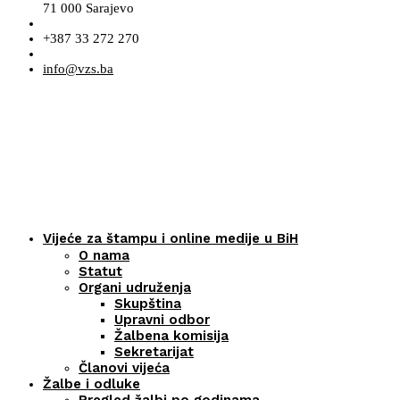
71 000 Sarajevo
+387 33 272 270
info@vzs.ba
Vijeće za štampu i online medije u BiH
O nama
Statut
Organi udruženja
Skupština
Upravni odbor
Žalbena komisija
Sekretarijat
Članovi vijeća
Žalbe i odluke
Pregled žalbi po godinama