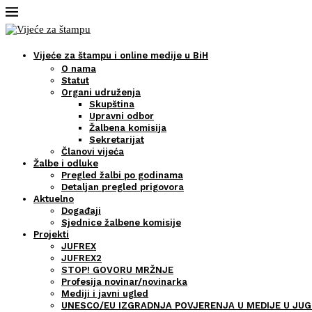
Vijeće za štampu i online medije u BiH
O nama
Statut
Organi udruženja
Skupština
Upravni odbor
Žalbena komisija
Sekretarijat
Članovi vijeća
Žalbe i odluke
Pregled žalbi po godinama
Detaljan pregled prigovora
Aktuelno
Događaji
Sjednice žalbene komisije
Projekti
JUFREX
JUFREX2
STOP! GOVORU MRŽNJE
Profesija novinar/novinarka
Mediji i javni ugled
UNESCO/EU IZGRADNJA POVJERENJA U MEDIJE U JUG