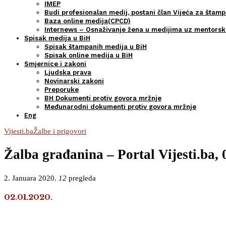
IMEP
Budi profesionalan medij, postani član Vijeća za štamp
Baza online medija(CPCD)
Internews – Osnaživanje žena u medijima uz mentors
Spisak medija u BiH
Spisak štampanih medija u BiH
Spisak online medija u BiH
Smjernice i zakoni
Ljudska prava
Novinarski zakoni
Preporuke
BH Dokumenti protiv govora mržnje
Međunarodni dokumenti protiv govora mržnje
Eng
Vijesti.ba
Žalbe i prigovori
Žalba građanina – Portal Vijesti.ba, 
2. Januara 2020.
12
pregleda
02.01.2020.