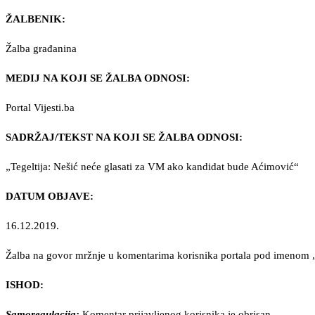
ŽALBENIK:
Žalba građanina
MEDIJ NA KOJI SE ŽALBA ODNOSI:
Portal Vijesti.ba
SADRŽAJ/TEKST NA KOJI SE ŽALBA ODNOSI:
„Tegeltija: Nešić neće glasati za VM ako kandidat bude Aćimović“
DATUM OBJAVE:
16.12.2019.
Žalba na govor mržnje u komentarima korisnika portala pod imenom „
ISHOD:
Samoregulacija:
Komentar prijavljenog korisnika je obrisan.