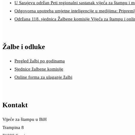
U Sarajevu održan Peti regionalni sastanak vijeća za štampu i m
Odgovorna upotreba umjetne inteligencije u medijima: Pripreml
Održana 118. sjednica Žalbene komisije Vijeća za štampu i onl
Žalbe i odluke
Pregled žalbi po godinama
Sjednice žalbene komisije
Online forma za ulaganje žalbi
Kontakt
Vijeće za štampu u BiH
Trampina 8