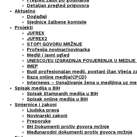
Detaljan pregled prigovora
Aktuelno
Događaji
Sjednice žalbene komisije
Projekti
JUFREX
JUFREX2
STOP! GOVORU MRŽNJE
Profesija novinar/novinarka
Mediji i javni ugled
UNESCO/EU IZGRADNJA POVJERENJA U MEDIJE 
IMEP
Budi profesionalan medij, postani član Vijeća z
Baza online medija(CPCD)
Internews – Osnaživanje žena u medijima uz m
Spisak medija u BiH
Spisak štampanih medija u BiH
Spisak online medija u BiH
Smjernice i zakoni
Ljudska prava
Novinarski zakoni
Preporuke
BH Dokumenti protiv govora mržnje
Međunarodni dokumenti protiv govora mržnje