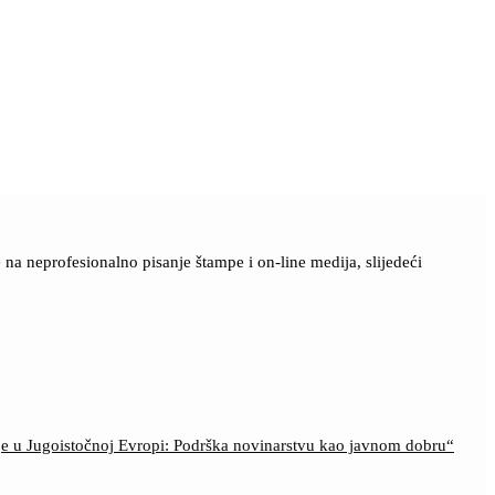
a neprofesionalno pisanje štampe i on-line medija, slijedeći
ije u Jugoistočnoj Evropi: Podrška novinarstvu kao javnom dobru“