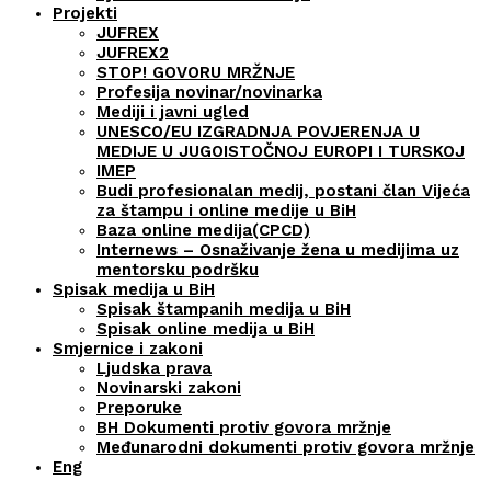
Projekti
JUFREX
JUFREX2
STOP! GOVORU MRŽNJE
Profesija novinar/novinarka
Mediji i javni ugled
UNESCO/EU IZGRADNJA POVJERENJA U
MEDIJE U JUGOISTOČNOJ EUROPI I TURSKOJ
IMEP
Budi profesionalan medij, postani član Vijeća
za štampu i online medije u BiH
Baza online medija(CPCD)
Internews – Osnaživanje žena u medijima uz
mentorsku podršku
Spisak medija u BiH
Spisak štampanih medija u BiH
Spisak online medija u BiH
Smjernice i zakoni
Ljudska prava
Novinarski zakoni
Preporuke
BH Dokumenti protiv govora mržnje
Međunarodni dokumenti protiv govora mržnje
Eng