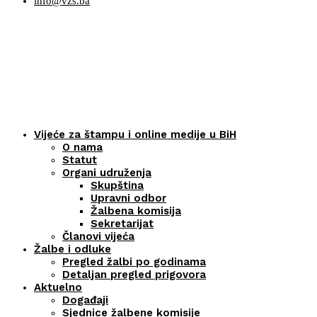
info@vzs.ba
Vijeće za štampu i online medije u BiH
O nama
Statut
Organi udruženja
Skupština
Upravni odbor
Žalbena komisija
Sekretarijat
Članovi vijeća
Žalbe i odluke
Pregled žalbi po godinama
Detaljan pregled prigovora
Aktuelno
Događaji
Sjednice žalbene komisije