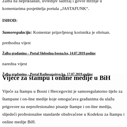
Žalba na neprikladan, uvredljiv sadržaj i govor mržnje u
komentarima posjetitelja portala „JASTAFUNK“.
ISHOD:
Samoregulacija:
Komentar prijavljenog korisnika je obrisan.
prethodna vijest
Žalba građanina – Portal Slobodna-bosna.ba, 14.07.2019.godine
naredna vijest
Žalba građanina – Portal Radiosarajevo.ba, 17.07.2019.godine
Vijeće za štampu i online medije u BiH
Vijeće za štampu u Bosni i Hercegovini je samoregulatorno tijelo za
štampane i on-line medije koje omogućava građanima da ulažu
prigovore na neprofesionalno pisanje štampe i on-line medija,
slijedeći profesionalne standarde obuhvaćene u Kodeksu za štampu i
online medije BiH.