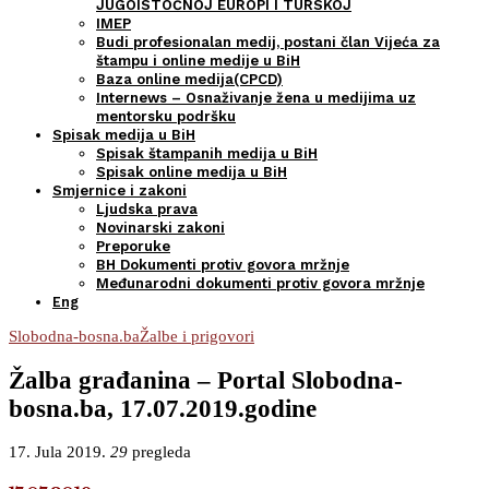
JUGOISTOČNOJ EUROPI I TURSKOJ
IMEP
Budi profesionalan medij, postani član Vijeća za
štampu i online medije u BiH
Baza online medija(CPCD)
Internews – Osnaživanje žena u medijima uz
mentorsku podršku
Spisak medija u BiH
Spisak štampanih medija u BiH
Spisak online medija u BiH
Smjernice i zakoni
Ljudska prava
Novinarski zakoni
Preporuke
BH Dokumenti protiv govora mržnje
Međunarodni dokumenti protiv govora mržnje
Eng
Slobodna-bosna.ba
Žalbe i prigovori
Žalba građanina – Portal Slobodna-
bosna.ba, 17.07.2019.godine
17. Jula 2019.
29
pregleda