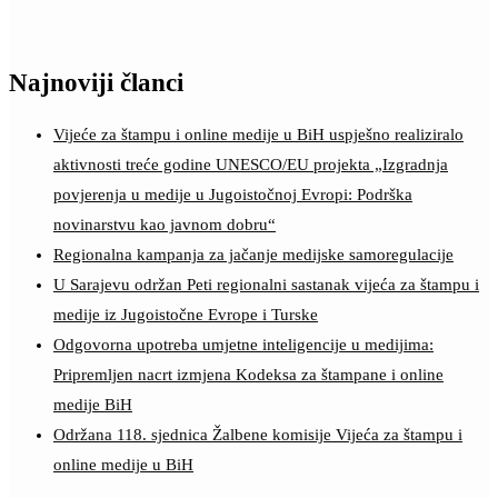
Najnoviji članci
Vijeće za štampu i online medije u BiH uspješno realiziralo
aktivnosti treće godine UNESCO/EU projekta „Izgradnja
povjerenja u medije u Jugoistočnoj Evropi: Podrška
novinarstvu kao javnom dobru“
Regionalna kampanja za jačanje medijske samoregulacije
U Sarajevu održan Peti regionalni sastanak vijeća za štampu i
medije iz Jugoistočne Evrope i Turske
Odgovorna upotreba umjetne inteligencije u medijima:
Pripremljen nacrt izmjena Kodeksa za štampane i online
medije BiH
Održana 118. sjednica Žalbene komisije Vijeća za štampu i
online medije u BiH