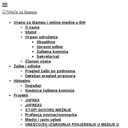
Vijeće za štampu i online medije u BiH
O nama
Statut
Organi udruženja
Skupština
Upravni odbor
Žalbena komisija
Sekretarijat
Članovi vijeća
Žalbe i odluke
Pregled žalbi po godinama
Detaljan pregled prigovora
Aktuelno
Događaji
Sjednice žalbene komisije
Projekti
JUFREX
JUFREX2
STOP! GOVORU MRŽNJE
Profesija novinar/novinarka
Mediji i javni ugled
UNESCO/EU IZGRADNJA POVJERENJA U MEDIJE U