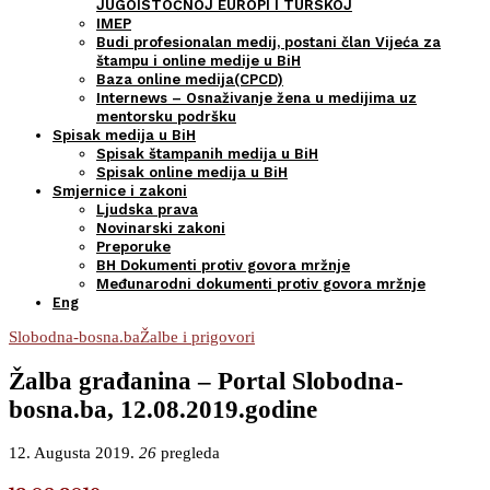
JUGOISTOČNOJ EUROPI I TURSKOJ
IMEP
Budi profesionalan medij, postani član Vijeća za
štampu i online medije u BiH
Baza online medija(CPCD)
Internews – Osnaživanje žena u medijima uz
mentorsku podršku
Spisak medija u BiH
Spisak štampanih medija u BiH
Spisak online medija u BiH
Smjernice i zakoni
Ljudska prava
Novinarski zakoni
Preporuke
BH Dokumenti protiv govora mržnje
Međunarodni dokumenti protiv govora mržnje
Eng
Slobodna-bosna.ba
Žalbe i prigovori
Žalba građanina – Portal Slobodna-
bosna.ba, 12.08.2019.godine
12. Augusta 2019.
26
pregleda