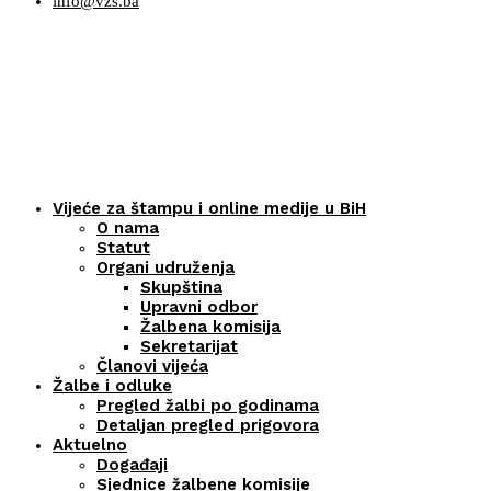
info@vzs.ba
Vijeće za štampu i online medije u BiH
O nama
Statut
Organi udruženja
Skupština
Upravni odbor
Žalbena komisija
Sekretarijat
Članovi vijeća
Žalbe i odluke
Pregled žalbi po godinama
Detaljan pregled prigovora
Aktuelno
Događaji
Sjednice žalbene komisije