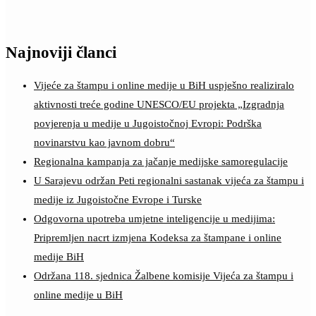
Najnoviji članci
Vijeće za štampu i online medije u BiH uspješno realiziralo
aktivnosti treće godine UNESCO/EU projekta „Izgradnja
povjerenja u medije u Jugoistočnoj Evropi: Podrška
novinarstvu kao javnom dobru“
Regionalna kampanja za jačanje medijske samoregulacije
U Sarajevu održan Peti regionalni sastanak vijeća za štampu i
medije iz Jugoistočne Evrope i Turske
Odgovorna upotreba umjetne inteligencije u medijima:
Pripremljen nacrt izmjena Kodeksa za štampane i online
medije BiH
Održana 118. sjednica Žalbene komisije Vijeća za štampu i
online medije u BiH