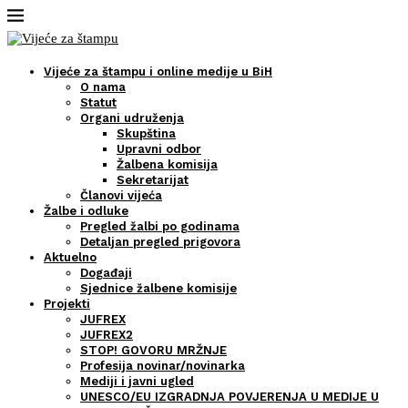
Vijeće za štampu i online medije u BiH
O nama
Statut
Organi udruženja
Skupština
Upravni odbor
Žalbena komisija
Sekretarijat
Članovi vijeća
Žalbe i odluke
Pregled žalbi po godinama
Detaljan pregled prigovora
Aktuelno
Događaji
Sjednice žalbene komisije
Projekti
JUFREX
JUFREX2
STOP! GOVORU MRŽNJE
Profesija novinar/novinarka
Mediji i javni ugled
UNESCO/EU IZGRADNJA POVJERENJA U MEDIJE U