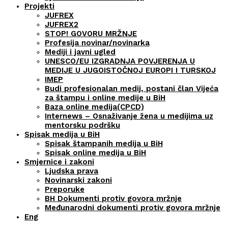
Projekti
JUFREX
JUFREX2
STOP! GOVORU MRŽNJE
Profesija novinar/novinarka
Mediji i javni ugled
UNESCO/EU IZGRADNJA POVJERENJA U
MEDIJE U JUGOISTOČNOJ EUROPI I TURSKOJ
IMEP
Budi profesionalan medij, postani član Vijeća
za štampu i online medije u BiH
Baza online medija(CPCD)
Internews – Osnaživanje žena u medijima uz
mentorsku podršku
Spisak medija u BiH
Spisak štampanih medija u BiH
Spisak online medija u BiH
Smjernice i zakoni
Ljudska prava
Novinarski zakoni
Preporuke
BH Dokumenti protiv govora mržnje
Međunarodni dokumenti protiv govora mržnje
Eng