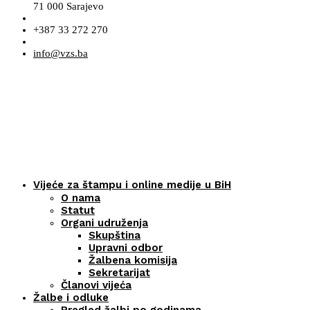
71 000 Sarajevo
+387 33 272 270
info@vzs.ba
Vijeće za štampu i online medije u BiH
O nama
Statut
Organi udruženja
Skupština
Upravni odbor
Žalbena komisija
Sekretarijat
Članovi vijeća
Žalbe i odluke
Pregled žalbi po godinama