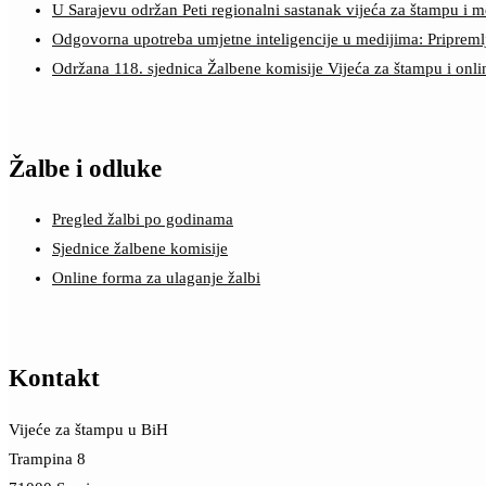
U Sarajevu održan Peti regionalni sastanak vijeća za štampu i m
Odgovorna upotreba umjetne inteligencije u medijima: Pripreml
Održana 118. sjednica Žalbene komisije Vijeća za štampu i onl
Žalbe i odluke
Pregled žalbi po godinama
Sjednice žalbene komisije
Online forma za ulaganje žalbi
Kontakt
Vijeće za štampu u BiH
Trampina 8