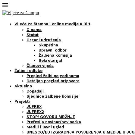
Vijeće za štampu i online medije u BiH
O nama
Statut
Organi udruženja
Skupština
Upravni odbor
Žalbena komisija
Sekretarijat
Članovi vijeća
Žalbe i odluke
Pregled žalbi po godinama
Detaljan pregled prigovora
Aktuelno
Događaji
Sjednice žalbene komisije
Projekti
JUFREX
JUFREX2
STOP! GOVORU MRŽNJE
Profesija novinar/novinarka
Mediji i javni ugled
UNESCO/EU IZGRADNJA POVJERENJA U MEDIJE U JUG