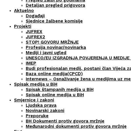
Detaljan pregled prigovora
Aktuelno
Događaji
Sjednice žalbene komisije
Projekti
JUFREX
JUFREX2
STOP! GOVORU MRŽNJE
Profesija novinar/novinarka
Mediji i javni ugled
UNESCO/EU IZGRADNJA POVJERENJA U MEDIJE 
IMEP
Budi profesionalan medij, postani član Vijeća z
Baza online medija(CPCD)
Internews – Osnaživanje žena u medijima uz m
Spisak medija u BiH
Spisak štampanih medija u BiH
Spisak online medija u BiH
Smjernice i zakoni
Ljudska prava
Novinarski zakoni
Preporuke
BH Dokumenti protiv govora mržnje
Međunarodni dokumenti protiv govora mržnje