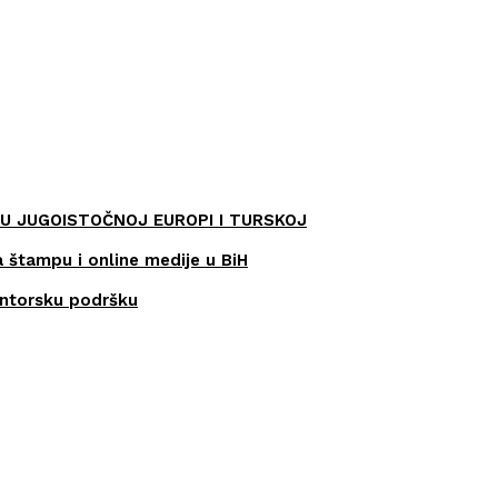
U JUGOISTOČNOJ EUROPI I TURSKOJ
a štampu i online medije u BiH
entorsku podršku