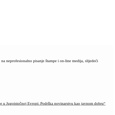
a neprofesionalno pisanje štampe i on-line medija, slijedeći
ije u Jugoistočnoj Evropi: Podrška novinarstvu kao javnom dobru“