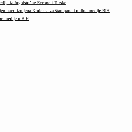
edije iz Jugoistočne Evrope i Turske
jen nacrt izmjena Kodeksa za štampane i online medije BiH
ine medije u BiH