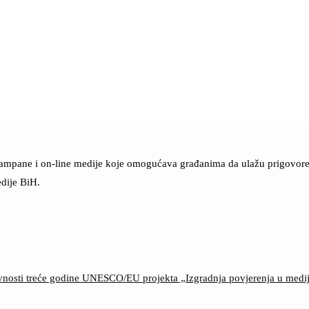
štampane i on-line medije koje omogućava građanima da ulažu prigovore n
dije BiH.
ktivnosti treće godine UNESCO/EU projekta „Izgradnja povjerenja u med