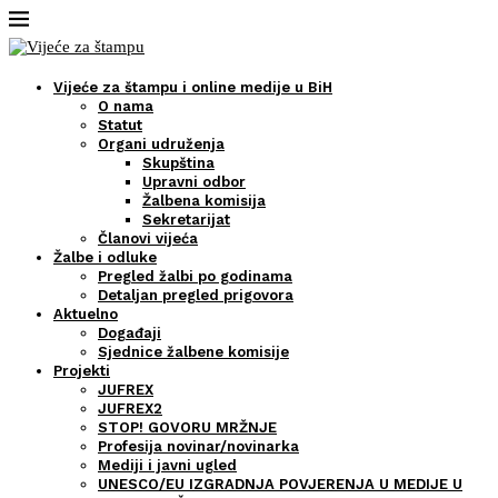
Vijeće za štampu i online medije u BiH
O nama
Statut
Organi udruženja
Skupština
Upravni odbor
Žalbena komisija
Sekretarijat
Članovi vijeća
Žalbe i odluke
Pregled žalbi po godinama
Detaljan pregled prigovora
Aktuelno
Događaji
Sjednice žalbene komisije
Projekti
JUFREX
JUFREX2
STOP! GOVORU MRŽNJE
Profesija novinar/novinarka
Mediji i javni ugled
UNESCO/EU IZGRADNJA POVJERENJA U MEDIJE U