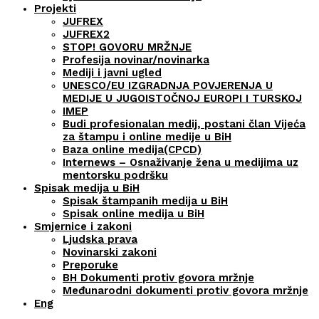
Projekti
JUFREX
JUFREX2
STOP! GOVORU MRŽNJE
Profesija novinar/novinarka
Mediji i javni ugled
UNESCO/EU IZGRADNJA POVJERENJA U
MEDIJE U JUGOISTOČNOJ EUROPI I TURSKOJ
IMEP
Budi profesionalan medij, postani član Vijeća
za štampu i online medije u BiH
Baza online medija(CPCD)
Internews – Osnaživanje žena u medijima uz
mentorsku podršku
Spisak medija u BiH
Spisak štampanih medija u BiH
Spisak online medija u BiH
Smjernice i zakoni
Ljudska prava
Novinarski zakoni
Preporuke
BH Dokumenti protiv govora mržnje
Međunarodni dokumenti protiv govora mržnje
Eng