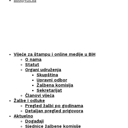
info@vzs.ba
Vijeće za štampu i online medije u BiH
O nama
Statut
Organi udruženja
Skupština
Upravni odbor
Žalbena komisija
Sekretarijat
Članovi vijeća
Žalbe i odluke
Pregled žalbi po godinama
Detaljan pregled prigovora
Aktuelno
Događaji
Sjednice žalbene komisije