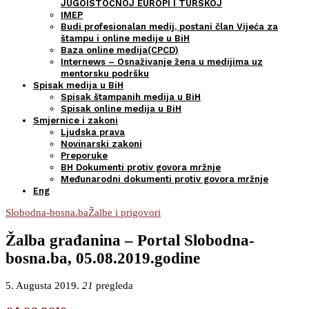
JUGOISTOČNOJ EUROPI I TURSKOJ
IMEP
Budi profesionalan medij, postani član Vijeća za
štampu i online medije u BiH
Baza online medija(CPCD)
Internews – Osnaživanje žena u medijima uz
mentorsku podršku
Spisak medija u BiH
Spisak štampanih medija u BiH
Spisak online medija u BiH
Smjernice i zakoni
Ljudska prava
Novinarski zakoni
Preporuke
BH Dokumenti protiv govora mržnje
Međunarodni dokumenti protiv govora mržnje
Eng
Slobodna-bosna.ba
Žalbe i prigovori
Žalba građanina – Portal Slobodna-
bosna.ba, 05.08.2019.godine
5. Augusta 2019.
21
pregleda