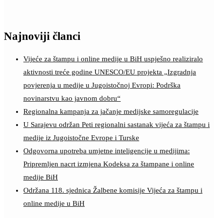
Najnoviji članci
Vijeće za štampu i online medije u BiH uspješno realiziralo
aktivnosti treće godine UNESCO/EU projekta „Izgradnja
povjerenja u medije u Jugoistočnoj Evropi: Podrška
novinarstvu kao javnom dobru“
Regionalna kampanja za jačanje medijske samoregulacije
U Sarajevu održan Peti regionalni sastanak vijeća za štampu i
medije iz Jugoistočne Evrope i Turske
Odgovorna upotreba umjetne inteligencije u medijima:
Pripremljen nacrt izmjena Kodeksa za štampane i online
medije BiH
Održana 118. sjednica Žalbene komisije Vijeća za štampu i
online medije u BiH