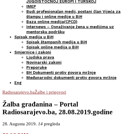
JUGOISTOČNOJ EUROPI I TURSKOJ
IMEP
Budi profesionalan medij, postani član Vijeća za
štampu i online medije u BiH
Baza online medija(CPCD)
Internews – Osnaživanje žena u medijima uz
mentorsku podršku
Spisak medija u BiH
Spisak štampanih medija u BiH
Spisak online medija u BiH
Smjernice i zakoni
Ljudska prava
Novinarski zakoni
Preporuke
BH Dokumenti protiv govora mržnje
Međunarodni dokumenti protiv govora mržnje
Eng
Radiosarajevo.ba
Žalbe i prigovori
Žalba građanina – Portal
Radiosarajevo.ba, 28.08.2019.godine
28. Augusta 2019.
14
pregleda