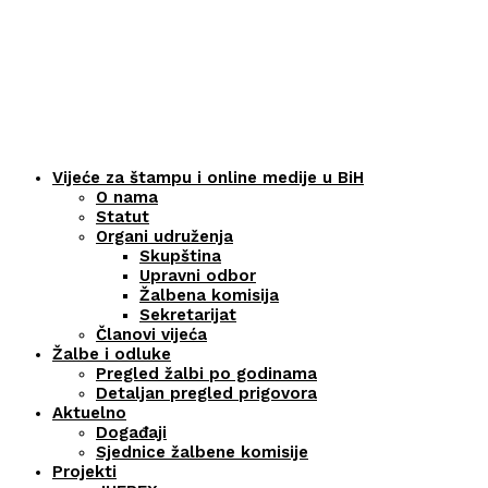
Vijeće za štampu i online medije u BiH
O nama
Statut
Organi udruženja
Skupština
Upravni odbor
Žalbena komisija
Sekretarijat
Članovi vijeća
Žalbe i odluke
Pregled žalbi po godinama
Detaljan pregled prigovora
Aktuelno
Događaji
Sjednice žalbene komisije
Projekti