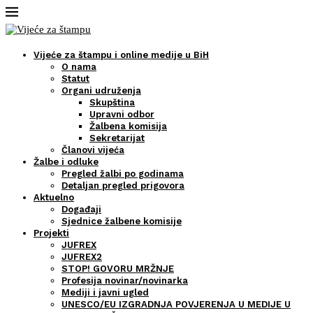
Vijeće za štampu i online medije u BiH
O nama
Statut
Organi udruženja
Skupština
Upravni odbor
Žalbena komisija
Sekretarijat
Članovi vijeća
Žalbe i odluke
Pregled žalbi po godinama
Detaljan pregled prigovora
Aktuelno
Događaji
Sjednice žalbene komisije
Projekti
JUFREX
JUFREX2
STOP! GOVORU MRŽNJE
Profesija novinar/novinarka
Mediji i javni ugled
UNESCO/EU IZGRADNJA POVJERENJA U MEDIJE U