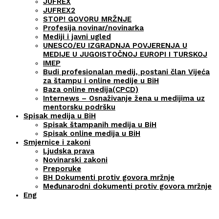
JUFREX
JUFREX2
STOP! GOVORU MRŽNJE
Profesija novinar/novinarka
Mediji i javni ugled
UNESCO/EU IZGRADNJA POVJERENJA U
MEDIJE U JUGOISTOČNOJ EUROPI I TURSKOJ
IMEP
Budi profesionalan medij, postani član Vijeća
za štampu i online medije u BiH
Baza online medija(CPCD)
Internews – Osnaživanje žena u medijima uz
mentorsku podršku
Spisak medija u BiH
Spisak štampanih medija u BiH
Spisak online medija u BiH
Smjernice i zakoni
Ljudska prava
Novinarski zakoni
Preporuke
BH Dokumenti protiv govora mržnje
Međunarodni dokumenti protiv govora mržnje
Eng