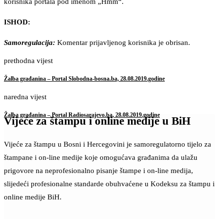
korisnika portala pod imenom „Hmm“.
ISHOD:
Samoregulacija:
Komentar prijavljenog korisnika je obrisan.
prethodna vijest
Žalba građanina – Portal Slobodna-bosna.ba, 28.08.2019.godine
naredna vijest
Žalba građanina – Portal Radiosarajevo.ba, 28.08.2019.godine
Vijeće za štampu i online medije u BiH
Vijeće za štampu u Bosni i Hercegovini je samoregulatorno tijelo za
štampane i on-line medije koje omogućava građanima da ulažu
prigovore na neprofesionalno pisanje štampe i on-line medija,
slijedeći profesionalne standarde obuhvaćene u Kodeksu za štampu i
online medije BiH.