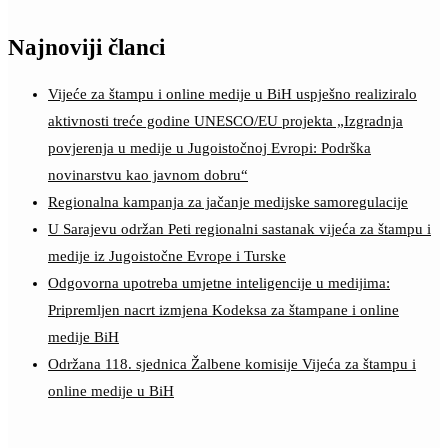
Najnoviji članci
Vijeće za štampu i online medije u BiH uspješno realiziralo
aktivnosti treće godine UNESCO/EU projekta „Izgradnja
povjerenja u medije u Jugoistočnoj Evropi: Podrška
novinarstvu kao javnom dobru“
Regionalna kampanja za jačanje medijske samoregulacije
U Sarajevu održan Peti regionalni sastanak vijeća za štampu i
medije iz Jugoistočne Evrope i Turske
Odgovorna upotreba umjetne inteligencije u medijima:
Pripremljen nacrt izmjena Kodeksa za štampane i online
medije BiH
Održana 118. sjednica Žalbene komisije Vijeća za štampu i
online medije u BiH