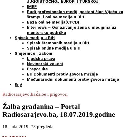
JUGOISTOČNOJ EUROPI I TURSKOJ
IMEP
Budi profesionalan medij, postani član Vijeća za
štampu i online medije u BiH
Baza online medija(CPCD)
Internews – Osnaživanje žena u medijima uz
mentorsku podršku
Spisak medija u BiH
Spisak štampanih medija u BiH
Spisak online medija u BiH
Smjernice i zakoni
Ljudska prava
Novinarski zakoni
Preporuke
BH Dokumenti protiv govora mržnje
Međunarodni dokumenti protiv govora mržnje
Eng
Radiosarajevo.ba
Žalbe i prigovori
Žalba građanina – Portal
Radiosarajevo.ba, 18.07.2019.godine
18. Jula 2019.
15
pregleda