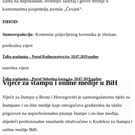
Žalba na neprikladan, uvredljiv sadržaj i govor mržnje u
komentarima posjetitelja portala „Čovjek“.
ISHOD:
Samoregulacija:
Komentar prijavljenog korisnika je obrisan.
prethodna vijest
Žalba građanina – Portal Radiosarajevo.ba, 18.07.2019.godine
naredna vijest
Žalba građanina – Portal Slobodna-bosna.ba, 18.07.2019.godine
Vijeće za štampu i online medije u BiH
Vijeće za štampu u Bosni i Hercegovini je samoregulatorno tijelo za
štampane i on-line medije koje omogućava građanima da ulažu
prigovore na neprofesionalno pisanje štampe i on-line medija,
slijedeći profesionalne standarde obuhvaćene u Kodeksu za štampu i
online medije BiH.