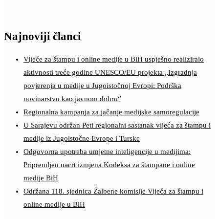
Najnoviji članci
Vijeće za štampu i online medije u BiH uspješno realiziralo
aktivnosti treće godine UNESCO/EU projekta „Izgradnja
povjerenja u medije u Jugoistočnoj Evropi: Podrška
novinarstvu kao javnom dobru“
Regionalna kampanja za jačanje medijske samoregulacije
U Sarajevu održan Peti regionalni sastanak vijeća za štampu i
medije iz Jugoistočne Evrope i Turske
Odgovorna upotreba umjetne inteligencije u medijima:
Pripremljen nacrt izmjena Kodeksa za štampane i online
medije BiH
Održana 118. sjednica Žalbene komisije Vijeća za štampu i
online medije u BiH