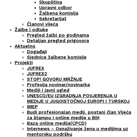
Skupština
Upravni odbor
Žalbena komisija
Sekretarijat
Članovi vijeća
Žalbe i odluke
Pregled žalbi po godinama
Detaljan pregled prigovora
Aktuelno
Događaji
Sjednice žalbene komisije
Projekti
JUFREX
JUFREX2
STOP! GOVORU MRŽNJE
Profesija novinar/novinarka
Mediji i javni ugled
UNESCO/EU IZGRADNJA POVJERENJA U
MEDIJE U JUGOISTOČNOJ EUROPI I TURSKOJ
IMEP
Budi profesionalan medij, postani član Vijeća
za štampu i online medije u BiH
Baza online medija(CPCD)
Internews – Osnaživanje žena u medijima uz
mentorsku podršku