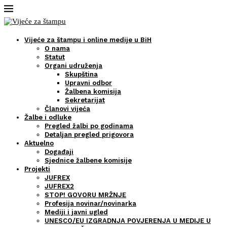
Vijeće za štampu i online medije u BiH
O nama
Statut
Organi udruženja
Skupština
Upravni odbor
Žalbena komisija
Sekretarijat
Članovi vijeća
Žalbe i odluke
Pregled žalbi po godinama
Detaljan pregled prigovora
Aktuelno
Događaji
Sjednice žalbene komisije
Projekti
JUFREX
JUFREX2
STOP! GOVORU MRŽNJE
Profesija novinar/novinarka
Mediji i javni ugled
UNESCO/EU IZGRADNJA POVJERENJA U MEDIJE U