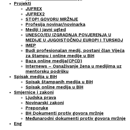
Projekti
JUFREX
JUFREX2
STOP! GOVORU MRŽNJE
Profesija novinar/novinarka
Mediji i javni ugled
UNESCO/EU IZGRADNJA POVJERENJA U
MEDIJE U JUGOISTOČNOJ EUROPI I TURSKOJ
IMEP
Budi profesionalan medij, postani član Vijeća
za štampu i online medije u BiH
Baza online medija(CPCD)
Internews – Osnaživanje žena u medijima uz
mentorsku podršku
Spisak medija u BiH
Spisak štampanih medija u BiH
Spisak online medija u BiH
Smjernice i zakoni
Ljudska prava
Novinarski zakoni
Preporuke
BH Dokumenti protiv govora mržnje
Međunarodni dokumenti protiv govora mržnje
Eng