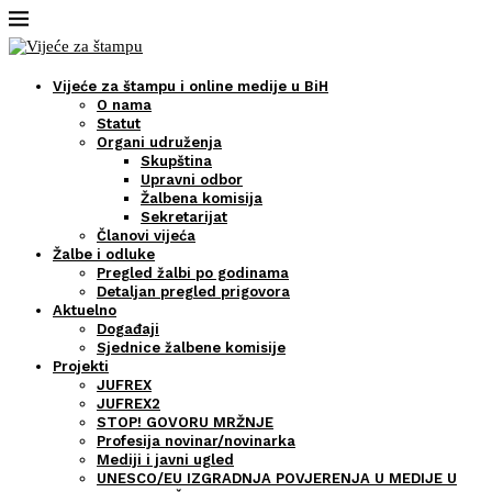
Vijeće za štampu i online medije u BiH
O nama
Statut
Organi udruženja
Skupština
Upravni odbor
Žalbena komisija
Sekretarijat
Članovi vijeća
Žalbe i odluke
Pregled žalbi po godinama
Detaljan pregled prigovora
Aktuelno
Događaji
Sjednice žalbene komisije
Projekti
JUFREX
JUFREX2
STOP! GOVORU MRŽNJE
Profesija novinar/novinarka
Mediji i javni ugled
UNESCO/EU IZGRADNJA POVJERENJA U MEDIJE U