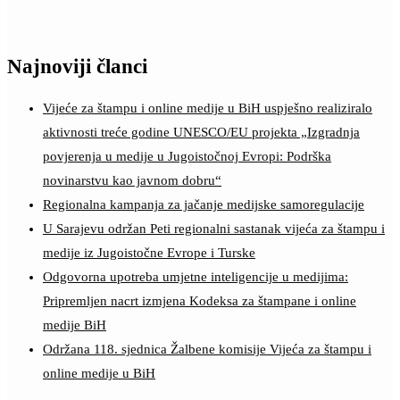
Najnoviji članci
Vijeće za štampu i online medije u BiH uspješno realiziralo
aktivnosti treće godine UNESCO/EU projekta „Izgradnja
povjerenja u medije u Jugoistočnoj Evropi: Podrška
novinarstvu kao javnom dobru“
Regionalna kampanja za jačanje medijske samoregulacije
U Sarajevu održan Peti regionalni sastanak vijeća za štampu i
medije iz Jugoistočne Evrope i Turske
Odgovorna upotreba umjetne inteligencije u medijima:
Pripremljen nacrt izmjena Kodeksa za štampane i online
medije BiH
Održana 118. sjednica Žalbene komisije Vijeća za štampu i
online medije u BiH