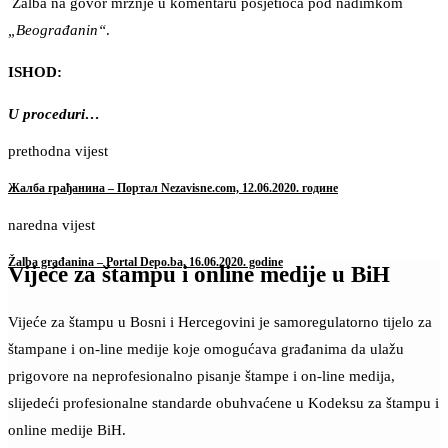
Žalba na govor mržnje u komentaru posjetioca pod nadimkom
„Beograđanin“
.
ISHOD:
U proceduri…
prethodna vijest
Жалба грађанина – Портал Nezavisne.com, 12.06.2020. године
naredna vijest
Žalba građanina – Portal Depo.ba, 16.06.2020. godine
Vijeće za štampu i online medije u BiH
Vijeće za štampu u Bosni i Hercegovini je samoregulatorno tijelo za
štampane i on-line medije koje omogućava građanima da ulažu
prigovore na neprofesionalno pisanje štampe i on-line medija,
slijedeći profesionalne standarde obuhvaćene u Kodeksu za štampu i
online medije BiH.