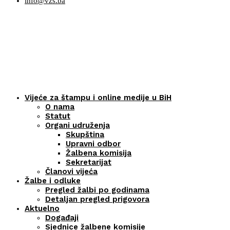
info@vzs.ba
Vijeće za štampu i online medije u BiH
O nama
Statut
Organi udruženja
Skupština
Upravni odbor
Žalbena komisija
Sekretarijat
Članovi vijeća
Žalbe i odluke
Pregled žalbi po godinama
Detaljan pregled prigovora
Aktuelno
Događaji
Sjednice žalbene komisije