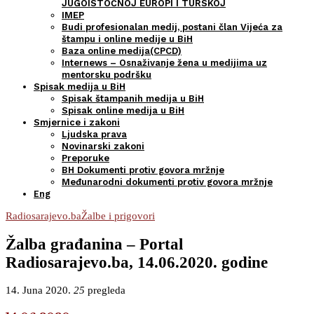
JUGOISTOČNOJ EUROPI I TURSKOJ
IMEP
Budi profesionalan medij, postani član Vijeća za
štampu i online medije u BiH
Baza online medija(CPCD)
Internews – Osnaživanje žena u medijima uz
mentorsku podršku
Spisak medija u BiH
Spisak štampanih medija u BiH
Spisak online medija u BiH
Smjernice i zakoni
Ljudska prava
Novinarski zakoni
Preporuke
BH Dokumenti protiv govora mržnje
Međunarodni dokumenti protiv govora mržnje
Eng
Radiosarajevo.ba
Žalbe i prigovori
Žalba građanina – Portal
Radiosarajevo.ba, 14.06.2020. godine
14. Juna 2020.
25
pregleda