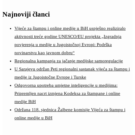
Najnoviji članci
Vijeće za štampu i online medije u BiH uspješno realiziralo
aktivnosti treće godine UNESCO/EU projekta „Izgradnja
povjerenja u medije u Jugoistočnoj Evropi: Podrška
novinarstvu kao javnom dobru“
Regionalna kampanja za jačanje medijske samoregulacije
U Sarajevu održan Peti regionalni sastanak vijeća za štampu i
medije iz Jugoistočne Evrope i Turske
Odgovorna upotreba umjetne inteligencije u medijima:
Pripremljen nacrt izmjena Kodeksa za štampane i online
medije BiH
Održana 118. sjednica Žalbene komisije Vijeća za štampu i
online medije u BiH