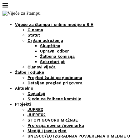
Vijeće za štampu i online medije u BiH
O nama
Statut
Organi udruženja
Skupština
Upravni odbor
Žalbena komisija
Sekretarijat
Članovi vijeća
Žalbe i odluke
Pregled žalbi po godinama
Detaljan pregled prigovora
Aktuelno
Događaji
Sjednice žalbene komisije
Projekti
JUFREX
JUFREX2
STOP! GOVORU MRŽNJE
Profesija novinar/novinarka
Mediji i javni ugled
UNESCO/EU IZGRADNJA POVJERENJA U MEDIJE U