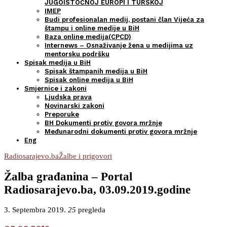
JUGOISTOČNOJ EUROPI I TURSKOJ
IMEP
Budi profesionalan medij, postani član Vijeća za
štampu i online medije u BiH
Baza online medija(CPCD)
Internews – Osnaživanje žena u medijima uz
mentorsku podršku
Spisak medija u BiH
Spisak štampanih medija u BiH
Spisak online medija u BiH
Smjernice i zakoni
Ljudska prava
Novinarski zakoni
Preporuke
BH Dokumenti protiv govora mržnje
Međunarodni dokumenti protiv govora mržnje
Eng
Radiosarajevo.ba
Žalbe i prigovori
Žalba građanina – Portal
Radiosarajevo.ba, 03.09.2019.godine
3. Septembra 2019.
25
pregleda