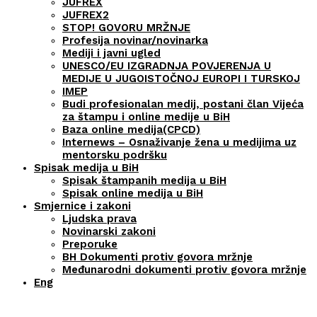
JUFREX
JUFREX2
STOP! GOVORU MRŽNJE
Profesija novinar/novinarka
Mediji i javni ugled
UNESCO/EU IZGRADNJA POVJERENJA U
MEDIJE U JUGOISTOČNOJ EUROPI I TURSKOJ
IMEP
Budi profesionalan medij, postani član Vijeća
za štampu i online medije u BiH
Baza online medija(CPCD)
Internews – Osnaživanje žena u medijima uz
mentorsku podršku
Spisak medija u BiH
Spisak štampanih medija u BiH
Spisak online medija u BiH
Smjernice i zakoni
Ljudska prava
Novinarski zakoni
Preporuke
BH Dokumenti protiv govora mržnje
Međunarodni dokumenti protiv govora mržnje
Eng