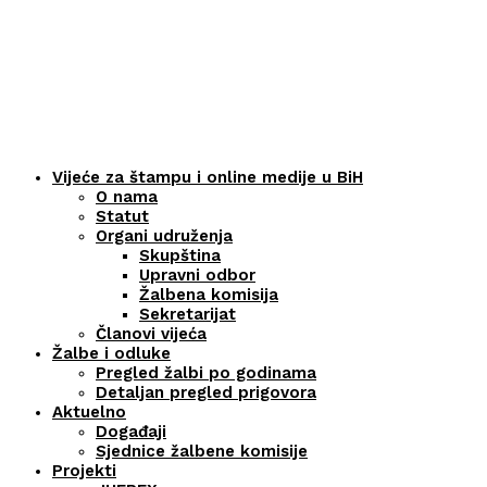
Vijeće za štampu i online medije u BiH
O nama
Statut
Organi udruženja
Skupština
Upravni odbor
Žalbena komisija
Sekretarijat
Članovi vijeća
Žalbe i odluke
Pregled žalbi po godinama
Detaljan pregled prigovora
Aktuelno
Događaji
Sjednice žalbene komisije
Projekti