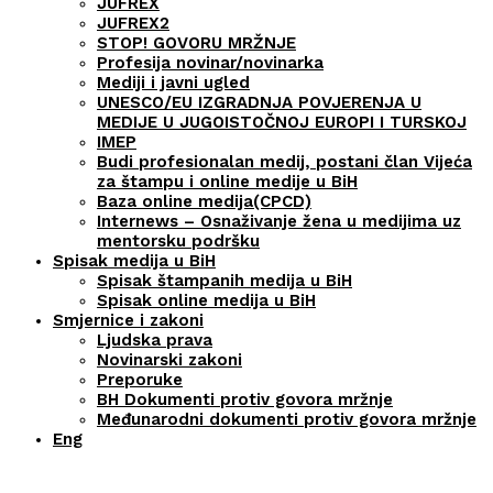
JUFREX
JUFREX2
STOP! GOVORU MRŽNJE
Profesija novinar/novinarka
Mediji i javni ugled
UNESCO/EU IZGRADNJA POVJERENJA U
MEDIJE U JUGOISTOČNOJ EUROPI I TURSKOJ
IMEP
Budi profesionalan medij, postani član Vijeća
za štampu i online medije u BiH
Baza online medija(CPCD)
Internews – Osnaživanje žena u medijima uz
mentorsku podršku
Spisak medija u BiH
Spisak štampanih medija u BiH
Spisak online medija u BiH
Smjernice i zakoni
Ljudska prava
Novinarski zakoni
Preporuke
BH Dokumenti protiv govora mržnje
Međunarodni dokumenti protiv govora mržnje
Eng