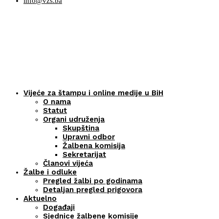
info@vzs.ba
Vijeće za štampu i online medije u BiH
O nama
Statut
Organi udruženja
Skupština
Upravni odbor
Žalbena komisija
Sekretarijat
Članovi vijeća
Žalbe i odluke
Pregled žalbi po godinama
Detaljan pregled prigovora
Aktuelno
Događaji
Sjednice žalbene komisije