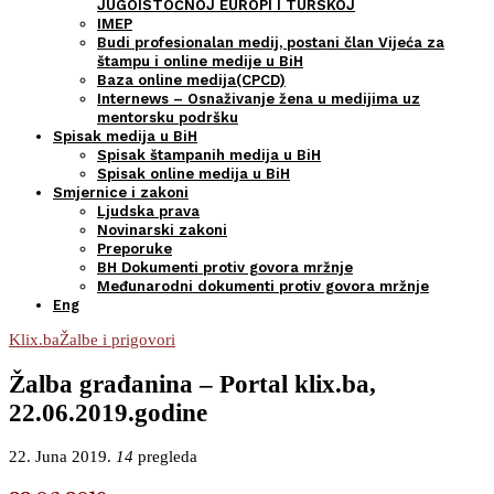
JUGOISTOČNOJ EUROPI I TURSKOJ
IMEP
Budi profesionalan medij, postani član Vijeća za
štampu i online medije u BiH
Baza online medija(CPCD)
Internews – Osnaživanje žena u medijima uz
mentorsku podršku
Spisak medija u BiH
Spisak štampanih medija u BiH
Spisak online medija u BiH
Smjernice i zakoni
Ljudska prava
Novinarski zakoni
Preporuke
BH Dokumenti protiv govora mržnje
Međunarodni dokumenti protiv govora mržnje
Eng
Klix.ba
Žalbe i prigovori
Žalba građanina – Portal klix.ba,
22.06.2019.godine
22. Juna 2019.
14
pregleda