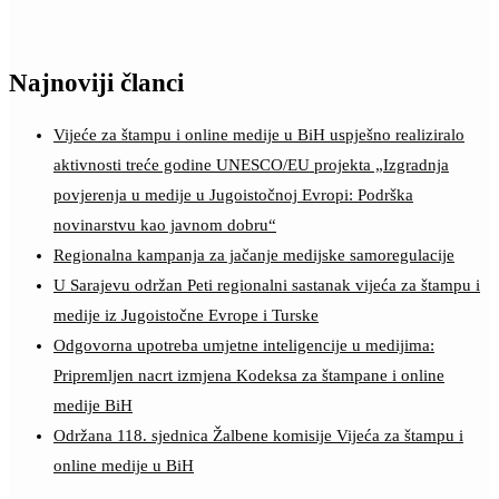
Najnoviji članci
Vijeće za štampu i online medije u BiH uspješno realiziralo
aktivnosti treće godine UNESCO/EU projekta „Izgradnja
povjerenja u medije u Jugoistočnoj Evropi: Podrška
novinarstvu kao javnom dobru“
Regionalna kampanja za jačanje medijske samoregulacije
U Sarajevu održan Peti regionalni sastanak vijeća za štampu i
medije iz Jugoistočne Evrope i Turske
Odgovorna upotreba umjetne inteligencije u medijima:
Pripremljen nacrt izmjena Kodeksa za štampane i online
medije BiH
Održana 118. sjednica Žalbene komisije Vijeća za štampu i
online medije u BiH