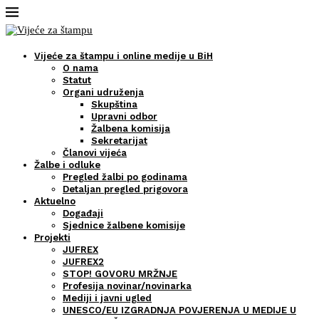
Vijeće za štampu i online medije u BiH
O nama
Statut
Organi udruženja
Skupština
Upravni odbor
Žalbena komisija
Sekretarijat
Članovi vijeća
Žalbe i odluke
Pregled žalbi po godinama
Detaljan pregled prigovora
Aktuelno
Događaji
Sjednice žalbene komisije
Projekti
JUFREX
JUFREX2
STOP! GOVORU MRŽNJE
Profesija novinar/novinarka
Mediji i javni ugled
UNESCO/EU IZGRADNJA POVJERENJA U MEDIJE U