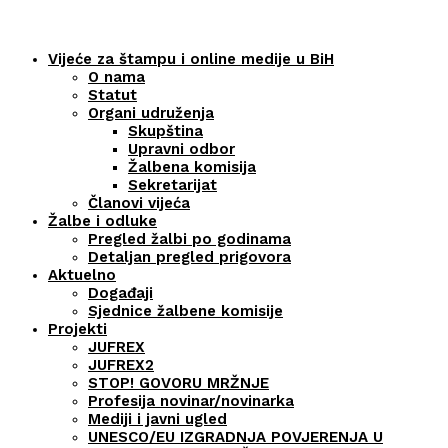
Vijeće za štampu i online medije u BiH
O nama
Statut
Organi udruženja
Skupština
Upravni odbor
Žalbena komisija
Sekretarijat
Članovi vijeća
Žalbe i odluke
Pregled žalbi po godinama
Detaljan pregled prigovora
Aktuelno
Događaji
Sjednice žalbene komisije
Projekti
JUFREX
JUFREX2
STOP! GOVORU MRŽNJE
Profesija novinar/novinarka
Mediji i javni ugled
UNESCO/EU IZGRADNJA POVJERENJA U