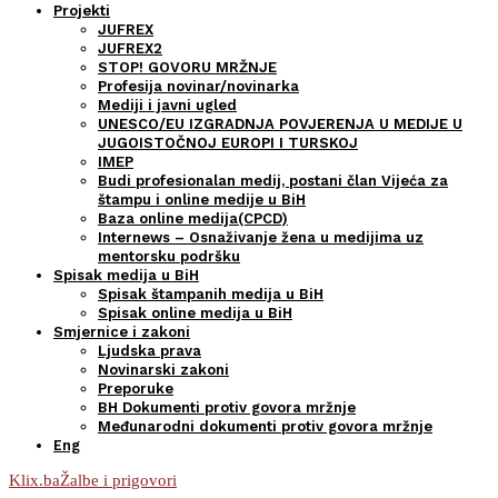
Projekti
JUFREX
JUFREX2
STOP! GOVORU MRŽNJE
Profesija novinar/novinarka
Mediji i javni ugled
UNESCO/EU IZGRADNJA POVJERENJA U MEDIJE U
JUGOISTOČNOJ EUROPI I TURSKOJ
IMEP
Budi profesionalan medij, postani član Vijeća za
štampu i online medije u BiH
Baza online medija(CPCD)
Internews – Osnaživanje žena u medijima uz
mentorsku podršku
Spisak medija u BiH
Spisak štampanih medija u BiH
Spisak online medija u BiH
Smjernice i zakoni
Ljudska prava
Novinarski zakoni
Preporuke
BH Dokumenti protiv govora mržnje
Međunarodni dokumenti protiv govora mržnje
Eng
Klix.ba
Žalbe i prigovori