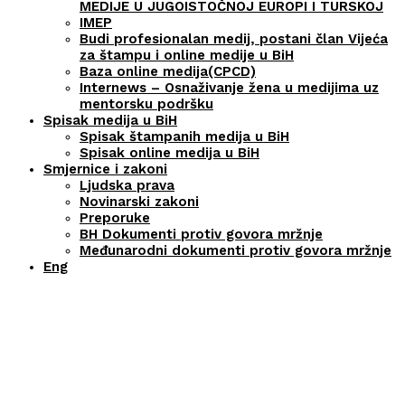
MEDIJE U JUGOISTOČNOJ EUROPI I TURSKOJ
IMEP
Budi profesionalan medij, postani član Vijeća
za štampu i online medije u BiH
Baza online medija(CPCD)
Internews – Osnaživanje žena u medijima uz
mentorsku podršku
Spisak medija u BiH
Spisak štampanih medija u BiH
Spisak online medija u BiH
Smjernice i zakoni
Ljudska prava
Novinarski zakoni
Preporuke
BH Dokumenti protiv govora mržnje
Međunarodni dokumenti protiv govora mržnje
Eng