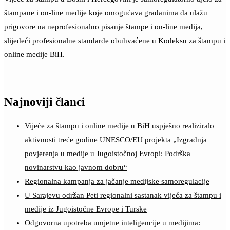
štampane i on-line medije koje omogućava građanima da ulažu
prigovore na neprofesionalno pisanje štampe i on-line medija,
slijedeći profesionalne standarde obuhvaćene u Kodeksu za štampu i
online medije BiH.
Najnoviji članci
Vijeće za štampu i online medije u BiH uspješno realiziralo
aktivnosti treće godine UNESCO/EU projekta „Izgradnja
povjerenja u medije u Jugoistočnoj Evropi: Podrška
novinarstvu kao javnom dobru“
Regionalna kampanja za jačanje medijske samoregulacije
U Sarajevu održan Peti regionalni sastanak vijeća za štampu i
medije iz Jugoistočne Evrope i Turske
Odgovorna upotreba umjetne inteligencije u medijima: