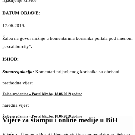
izjašnjenje krivice“
DATUM OBJAVE:
17.06.2019.
Žalba na govor mržnje u komentarima korisnika portala pod imenom
„excaliburcity“.
ISHOD:
Samoregulacija:
Komentari prijavljenog korisnika su obrisani.
prethodna vijest
Žalba građanina – Portal klix.ba, 18.06.2019.godine
naredna vijest
Žalba građanina – Portal klix.ba, 18.06.2019.godine
Vijeće za štampu i online medije u BiH
Vijeće za štampu u Bosni i Hercegovini je samoregulatorno tijelo za