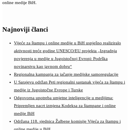
online medije BiH.
Najnoviji članci
Vijeće za štampu i online medije u BiH uspješno realiziralo
aktivnosti treće godine UNESCO/EU projekta „Izgradnja
povjerenja u medije u Jugoistočnoj Evropi: Podrška
novinarstvu kao javnom dobru“
Regionalna kampanja za jačanje medijske samoregulacije
U Sarajevu održan Peti regionalni sastanak vijeća za štampu i
medije iz Jugoistočne Evrope i Turske
Odgovorna upotreba umjetne inteligencije u medijima:
Pripremljen nacrt izmjena Kodeksa za štampane i online
medije BiH
Održana 118. sjednica Žalbene komisije Vijeća za štampu i
online medije u BiH