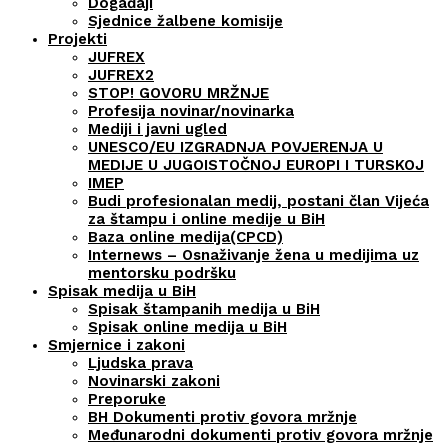
Događaji
Sjednice žalbene komisije
Projekti
JUFREX
JUFREX2
STOP! GOVORU MRŽNJE
Profesija novinar/novinarka
Mediji i javni ugled
UNESCO/EU IZGRADNJA POVJERENJA U
MEDIJE U JUGOISTOČNOJ EUROPI I TURSKOJ
IMEP
Budi profesionalan medij, postani član Vijeća
za štampu i online medije u BiH
Baza online medija(CPCD)
Internews – Osnaživanje žena u medijima uz
mentorsku podršku
Spisak medija u BiH
Spisak štampanih medija u BiH
Spisak online medija u BiH
Smjernice i zakoni
Ljudska prava
Novinarski zakoni
Preporuke
BH Dokumenti protiv govora mržnje
Međunarodni dokumenti protiv govora mržnje