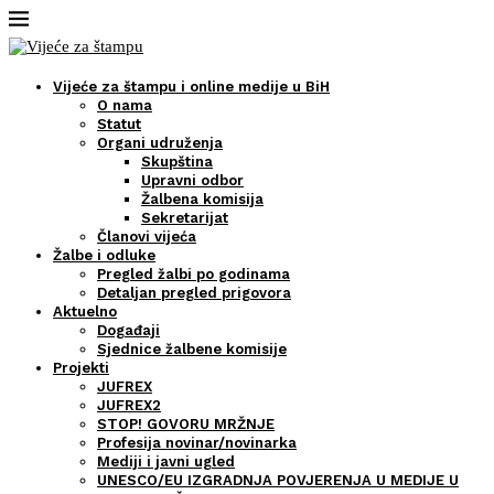
Vijeće za štampu i online medije u BiH
O nama
Statut
Organi udruženja
Skupština
Upravni odbor
Žalbena komisija
Sekretarijat
Članovi vijeća
Žalbe i odluke
Pregled žalbi po godinama
Detaljan pregled prigovora
Aktuelno
Događaji
Sjednice žalbene komisije
Projekti
JUFREX
JUFREX2
STOP! GOVORU MRŽNJE
Profesija novinar/novinarka
Mediji i javni ugled
UNESCO/EU IZGRADNJA POVJERENJA U MEDIJE U