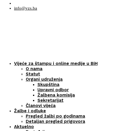
info@vzs.ba
Vijeće za štampu i online medije u BiH
O nama
Statut
Organi udruženja
Skupština
Upravni odbor
Žalbena komisija
Sekretarijat
Članovi vijeća
Žalbe i odluke
Pregled žalbi po godinama
Detaljan pregled prigovora
Aktuelno