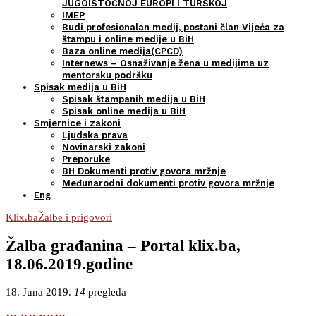
JUGOISTOČNOJ EUROPI I TURSKOJ
IMEP
Budi profesionalan medij, postani član Vijeća za
štampu i online medije u BiH
Baza online medija(CPCD)
Internews – Osnaživanje žena u medijima uz
mentorsku podršku
Spisak medija u BiH
Spisak štampanih medija u BiH
Spisak online medija u BiH
Smjernice i zakoni
Ljudska prava
Novinarski zakoni
Preporuke
BH Dokumenti protiv govora mržnje
Međunarodni dokumenti protiv govora mržnje
Eng
Klix.ba
Žalbe i prigovori
Žalba građanina – Portal klix.ba,
18.06.2019.godine
18. Juna 2019.
14
pregleda