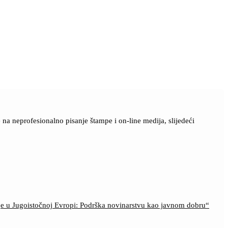
a neprofesionalno pisanje štampe i on-line medija, slijedeći
ije u Jugoistočnoj Evropi: Podrška novinarstvu kao javnom dobru“