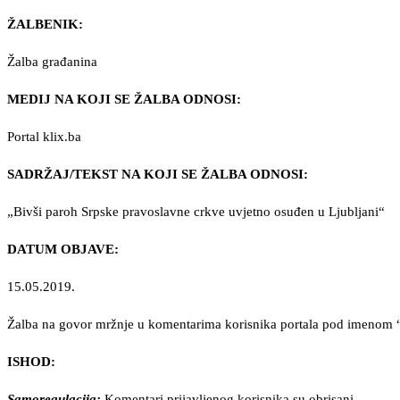
ŽALBENIK:
Žalba građanina
MEDIJ NA KOJI SE ŽALBA ODNOSI:
Portal klix.ba
SADRŽAJ/TEKST NA KOJI SE ŽALBA ODNOSI:
„Bivši paroh Srpske pravoslavne crkve uvjetno osuđen u Ljubljani“
DATUM OBJAVE:
15.05.2019.
Žalba na govor mržnje u komentarima korisnika portala pod imenom 
ISHOD:
Samoregulacija:
Komentari prijavljenog korisnika su obrisani.