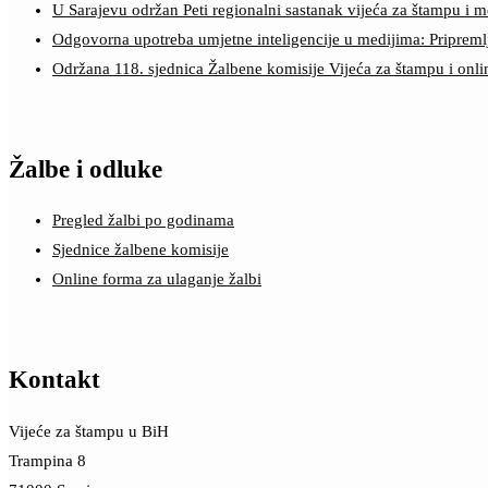
U Sarajevu održan Peti regionalni sastanak vijeća za štampu i m
Odgovorna upotreba umjetne inteligencije u medijima: Pripreml
Održana 118. sjednica Žalbene komisije Vijeća za štampu i onl
Žalbe i odluke
Pregled žalbi po godinama
Sjednice žalbene komisije
Online forma za ulaganje žalbi
Kontakt
Vijeće za štampu u BiH
Trampina 8