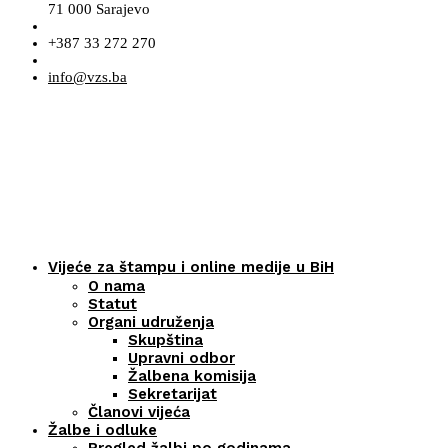
71 000 Sarajevo
+387 33 272 270
info@vzs.ba
Vijeće za štampu i online medije u BiH
O nama
Statut
Organi udruženja
Skupština
Upravni odbor
Žalbena komisija
Sekretarijat
Članovi vijeća
Žalbe i odluke
Pregled žalbi po godinama