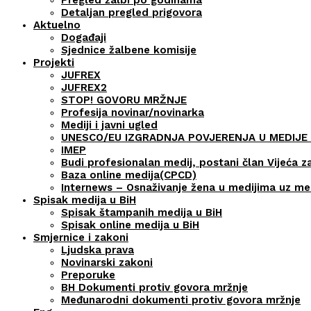
Detaljan pregled prigovora
Aktuelno
Događaji
Sjednice žalbene komisije
Projekti
JUFREX
JUFREX2
STOP! GOVORU MRŽNJE
Profesija novinar/novinarka
Mediji i javni ugled
UNESCO/EU IZGRADNJA POVJERENJA U MEDIJE 
IMEP
Budi profesionalan medij, postani član Vijeća z
Baza online medija(CPCD)
Internews – Osnaživanje žena u medijima uz m
Spisak medija u BiH
Spisak štampanih medija u BiH
Spisak online medija u BiH
Smjernice i zakoni
Ljudska prava
Novinarski zakoni
Preporuke
BH Dokumenti protiv govora mržnje
Međunarodni dokumenti protiv govora mržnje