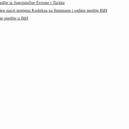
edije iz Jugoistočne Evrope i Turske
jen nacrt izmjena Kodeksa za štampane i online medije BiH
ine medije u BiH