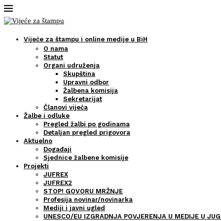
Vijeće za štampu i online medije u BiH
O nama
Statut
Organi udruženja
Skupština
Upravni odbor
Žalbena komisija
Sekretarijat
Članovi vijeća
Žalbe i odluke
Pregled žalbi po godinama
Detaljan pregled prigovora
Aktuelno
Događaji
Sjednice žalbene komisije
Projekti
JUFREX
JUFREX2
STOP! GOVORU MRŽNJE
Profesija novinar/novinarka
Mediji i javni ugled
UNESCO/EU IZGRADNJA POVJERENJA U MEDIJE U JUG