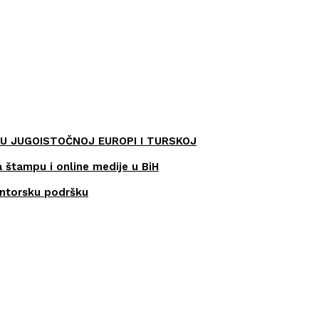
U JUGOISTOČNOJ EUROPI I TURSKOJ
a štampu i online medije u BiH
entorsku podršku