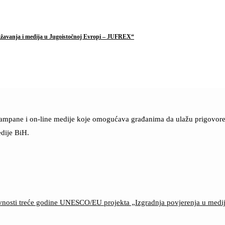
ražavanja i medija u Jugoistočnoj Evropi – JUFREX“
štampane i on-line medije koje omogućava građanima da ulažu prigovore n
dije BiH.
ktivnosti treće godine UNESCO/EU projekta „Izgradnja povjerenja u med