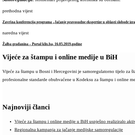
prethodna vijest
Završna konferencija programa „Jačanje pravosudne ekspertize u oblasti slobode iz
naredna vijest
Žalba građanina – Portal klix.ba, 16.05.2019.godine
Vijeće za štampu i online medije u BiH
Vijeće za štampu u Bosni i Hercegovini je samoregulatorno tijelo za 
profesionalne standarde obuhvaćene u Kodeksu za štampu i online me
Najnoviji članci
Vijeće za štampu i online medije u BiH uspješno realiziralo a
Regionalna kampanja za jačanje medijske samoregulacije