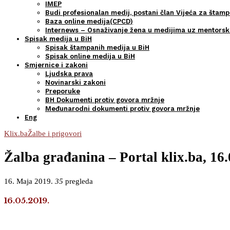
IMEP
Budi profesionalan medij, postani član Vijeća za štamp
Baza online medija(CPCD)
Internews – Osnaživanje žena u medijima uz mentors
Spisak medija u BiH
Spisak štampanih medija u BiH
Spisak online medija u BiH
Smjernice i zakoni
Ljudska prava
Novinarski zakoni
Preporuke
BH Dokumenti protiv govora mržnje
Međunarodni dokumenti protiv govora mržnje
Eng
Klix.ba
Žalbe i prigovori
Žalba građanina – Portal klix.ba, 16
16. Maja 2019.
35
pregleda
16.05.2019.