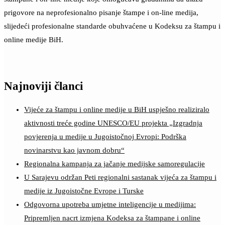
prigovore na neprofesionalno pisanje štampe i on-line medija,
slijedeći profesionalne standarde obuhvaćene u Kodeksu za štampu i
online medije BiH.
Najnoviji članci
Vijeće za štampu i online medije u BiH uspješno realiziralo
aktivnosti treće godine UNESCO/EU projekta „Izgradnja
povjerenja u medije u Jugoistočnoj Evropi: Podrška
novinarstvu kao javnom dobru“
Regionalna kampanja za jačanje medijske samoregulacije
U Sarajevu održan Peti regionalni sastanak vijeća za štampu i
medije iz Jugoistočne Evrope i Turske
Odgovorna upotreba umjetne inteligencije u medijima:
Pripremljen nacrt izmjena Kodeksa za štampane i online