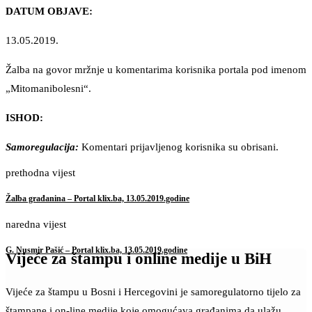
DATUM OBJAVE:
13.05.2019.
Žalba na govor mržnje u komentarima korisnika portala pod imenom
„Mitomanibolesni“.
ISHOD:
Samoregulacija:
Komentari prijavljenog korisnika su obrisani.
prethodna vijest
Žalba građanina – Portal klix.ba, 13.05.2019.godine
naredna vijest
G. Nusmir Pašić – Portal klix.ba, 13.05.2019.godine
Vijeće za štampu i online medije u BiH
Vijeće za štampu u Bosni i Hercegovini je samoregulatorno tijelo za
štampane i on-line medije koje omogućava građanima da ulažu