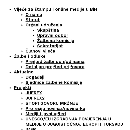
Vijeće za štampu i online medije u BiH
O nama
Statut
Organi udruženja
Skupština
Upravni odbor
Žalbena komisija
Sekretarijat
Članovi vijeća
Žalbe i odluke
Pregled žalbi po godinama
Detaljan pregled prigovora
Aktuelno
Događaji
Sjednice žalbene komisije
Projekti
JUFREX
JUFREX2
STOP! GOVORU MRŽNJE
Profesija novinar/novinarka
Mediji i javni ugled
UNESCO/EU IZGRADNJA POVJERENJA U
MEDIJE U JUGOISTOČNOJ EUROPI I TURSKOJ
IMEP