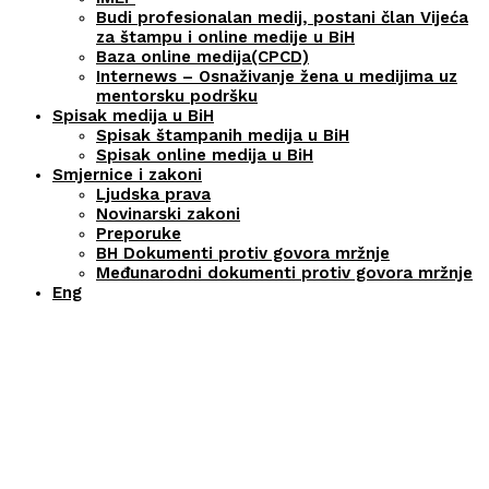
Budi profesionalan medij, postani član Vijeća
za štampu i online medije u BiH
Baza online medija(CPCD)
Internews – Osnaživanje žena u medijima uz
mentorsku podršku
Spisak medija u BiH
Spisak štampanih medija u BiH
Spisak online medija u BiH
Smjernice i zakoni
Ljudska prava
Novinarski zakoni
Preporuke
BH Dokumenti protiv govora mržnje
Međunarodni dokumenti protiv govora mržnje
Eng