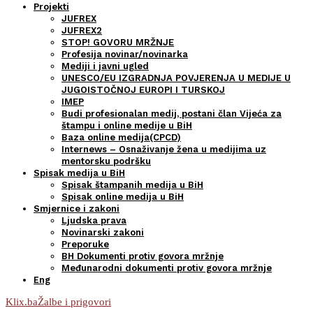
Projekti
JUFREX
JUFREX2
STOP! GOVORU MRŽNJE
Profesija novinar/novinarka
Mediji i javni ugled
UNESCO/EU IZGRADNJA POVJERENJA U MEDIJE U
JUGOISTOČNOJ EUROPI I TURSKOJ
IMEP
Budi profesionalan medij, postani član Vijeća za
štampu i online medije u BiH
Baza online medija(CPCD)
Internews – Osnaživanje žena u medijima uz
mentorsku podršku
Spisak medija u BiH
Spisak štampanih medija u BiH
Spisak online medija u BiH
Smjernice i zakoni
Ljudska prava
Novinarski zakoni
Preporuke
BH Dokumenti protiv govora mržnje
Međunarodni dokumenti protiv govora mržnje
Eng
Klix.ba
Žalbe i prigovori