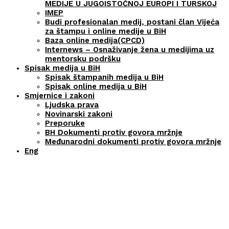
MEDIJE U JUGOISTOČNOJ EUROPI I TURSKOJ
IMEP
Budi profesionalan medij, postani član Vijeća
za štampu i online medije u BiH
Baza online medija(CPCD)
Internews – Osnaživanje žena u medijima uz
mentorsku podršku
Spisak medija u BiH
Spisak štampanih medija u BiH
Spisak online medija u BiH
Smjernice i zakoni
Ljudska prava
Novinarski zakoni
Preporuke
BH Dokumenti protiv govora mržnje
Međunarodni dokumenti protiv govora mržnje
Eng