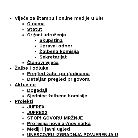
Vijeće za štampu i online medije u BiH
O nama
Statut
Organi udruženja
Skupština
Upravni odbor
Žalbena komisija
Sekretarijat
Članovi vijeća
Žalbe i odluke
Pregled žalbi po godinama
Detaljan pregled prigovora
Aktuelno
Događaji
Sjednice žalbene komisije
Projekti
JUFREX
JUFREX2
STOP! GOVORU MRŽNJE
Profesija novinar/novinarka
Mediji i javni ugled
UNESCO/EU IZGRADNJA POVJERENJA U