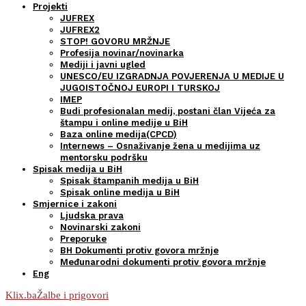
Projekti
JUFREX
JUFREX2
STOP! GOVORU MRŽNJE
Profesija novinar/novinarka
Mediji i javni ugled
UNESCO/EU IZGRADNJA POVJERENJA U MEDIJE U
JUGOISTOČNOJ EUROPI I TURSKOJ
IMEP
Budi profesionalan medij, postani član Vijeća za
štampu i online medije u BiH
Baza online medija(CPCD)
Internews – Osnaživanje žena u medijima uz
mentorsku podršku
Spisak medija u BiH
Spisak štampanih medija u BiH
Spisak online medija u BiH
Smjernice i zakoni
Ljudska prava
Novinarski zakoni
Preporuke
BH Dokumenti protiv govora mržnje
Međunarodni dokumenti protiv govora mržnje
Eng
Klix.ba
Žalbe i prigovori