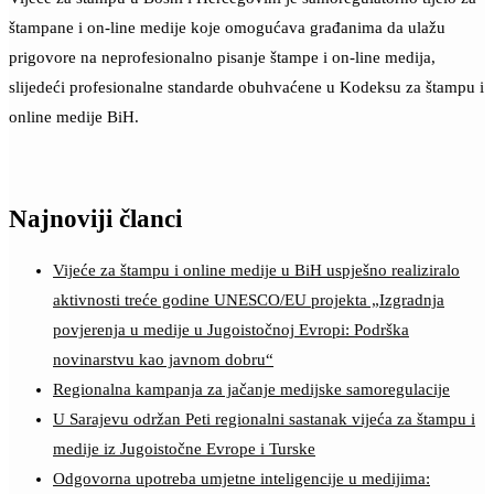
štampane i on-line medije koje omogućava građanima da ulažu
prigovore na neprofesionalno pisanje štampe i on-line medija,
slijedeći profesionalne standarde obuhvaćene u Kodeksu za štampu i
online medije BiH.
Najnoviji članci
Vijeće za štampu i online medije u BiH uspješno realiziralo
aktivnosti treće godine UNESCO/EU projekta „Izgradnja
povjerenja u medije u Jugoistočnoj Evropi: Podrška
novinarstvu kao javnom dobru“
Regionalna kampanja za jačanje medijske samoregulacije
U Sarajevu održan Peti regionalni sastanak vijeća za štampu i
medije iz Jugoistočne Evrope i Turske
Odgovorna upotreba umjetne inteligencije u medijima: