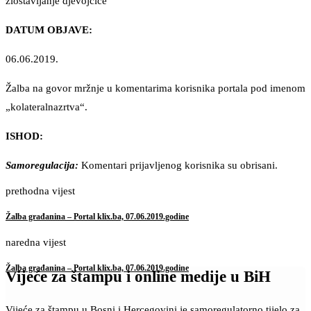
zlostavljanje djevojčice“
DATUM OBJAVE:
06.06.2019.
Žalba na govor mržnje u komentarima korisnika portala pod imenom
„kolateralnazrtva“.
ISHOD:
Samoregulacija:
Komentari prijavljenog korisnika su obrisani.
prethodna vijest
Žalba građanina – Portal klix.ba, 07.06.2019.godine
naredna vijest
Žalba građanina – Portal klix.ba, 07.06.2019.godine
Vijeće za štampu i online medije u BiH
Vijeće za štampu u Bosni i Hercegovini je samoregulatorno tijelo za