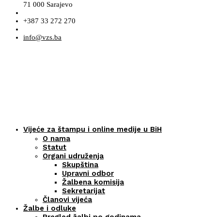
71 000 Sarajevo
+387 33 272 270
info@vzs.ba
Vijeće za štampu i online medije u BiH
O nama
Statut
Organi udruženja
Skupština
Upravni odbor
Žalbena komisija
Sekretarijat
Članovi vijeća
Žalbe i odluke
Pregled žalbi po godinama