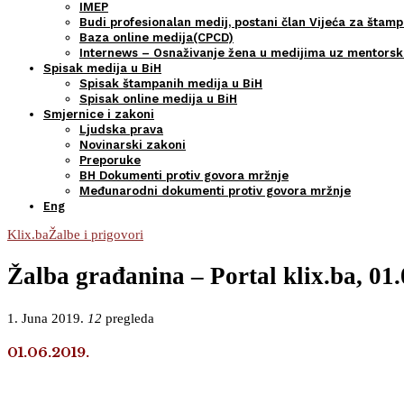
IMEP
Budi profesionalan medij, postani član Vijeća za štamp
Baza online medija(CPCD)
Internews – Osnaživanje žena u medijima uz mentors
Spisak medija u BiH
Spisak štampanih medija u BiH
Spisak online medija u BiH
Smjernice i zakoni
Ljudska prava
Novinarski zakoni
Preporuke
BH Dokumenti protiv govora mržnje
Međunarodni dokumenti protiv govora mržnje
Eng
Klix.ba
Žalbe i prigovori
Žalba građanina – Portal klix.ba, 01
1. Juna 2019.
12
pregleda
01.06.2019.