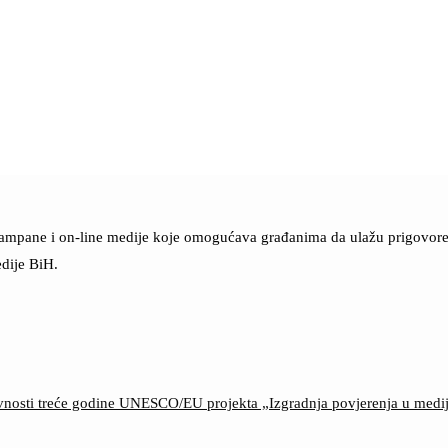
štampane i on-line medije koje omogućava građanima da ulažu prigovore n
dije BiH.
ktivnosti treće godine UNESCO/EU projekta „Izgradnja povjerenja u med