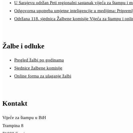
U Sarajevu održan Peti regionalni sastanak vijeća za štampu i m
Odgovorna upotreba umjetne inteligencije u medijima: Pripreml
Održana 118. sjednica Žalbene komisije Vijeća za štampu i onl
Žalbe i odluke
Pregled žalbi po godinama
Sjednice žalbene komisije
Online forma za ulaganje žalbi
Kontakt
Vijeće za štampu u BiH
Trampina 8