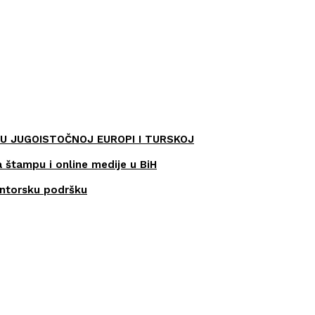
U JUGOISTOČNOJ EUROPI I TURSKOJ
a štampu i online medije u BiH
entorsku podršku