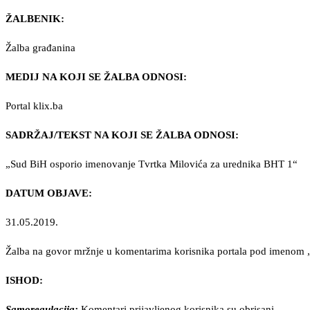
ŽALBENIK:
Žalba građanina
MEDIJ NA KOJI SE ŽALBA ODNOSI:
Portal klix.ba
SADRŽAJ/TEKST NA KOJI SE ŽALBA ODNOSI:
„Sud BiH osporio imenovanje Tvrtka Milovića za urednika BHT 1“
DATUM OBJAVE:
31.05.2019.
Žalba na govor mržnje u komentarima korisnika portala pod imenom „
ISHOD:
Samoregulacija:
Komentari prijavljenog korisnika su obrisani.