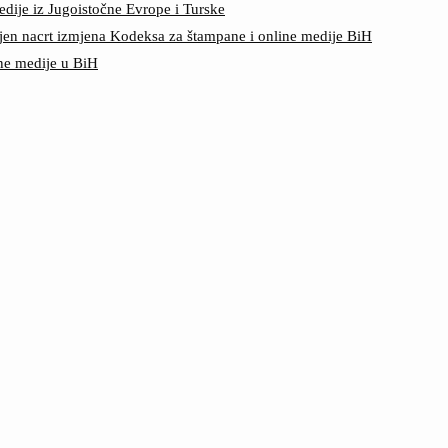
edije iz Jugoistočne Evrope i Turske
jen nacrt izmjena Kodeksa za štampane i online medije BiH
ine medije u BiH