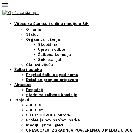
Vijeće za štampu i online medije u BiH
O nama
Statut
Organi udruženja
Skupština
Upravni odbor
Žalbena komisija
Sekretarijat
Članovi vijeća
Žalbe i odluke
Pregled žalbi po godinama
Detaljan pregled prigovora
Aktuelno
Događaji
Sjednice žalbene komisije
Projekti
JUFREX
JUFREX2
STOP! GOVORU MRŽNJE
Profesija novinar/novinarka
Mediji i javni ugled
UNESCO/EU IZGRADNJA POVJERENJA U MEDIJE U JUG