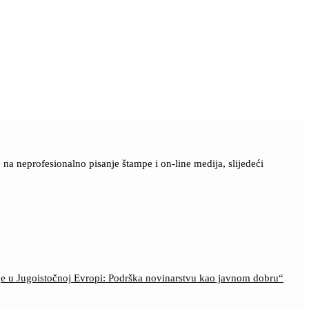
a neprofesionalno pisanje štampe i on-line medija, slijedeći
ije u Jugoistočnoj Evropi: Podrška novinarstvu kao javnom dobru“