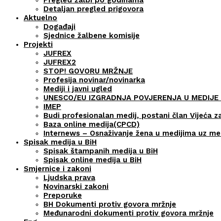
Detaljan pregled prigovora
Aktuelno
Događaji
Sjednice žalbene komisije
Projekti
JUFREX
JUFREX2
STOP! GOVORU MRŽNJE
Profesija novinar/novinarka
Mediji i javni ugled
UNESCO/EU IZGRADNJA POVJERENJA U MEDIJE 
IMEP
Budi profesionalan medij, postani član Vijeća z
Baza online medija(CPCD)
Internews – Osnaživanje žena u medijima uz m
Spisak medija u BiH
Spisak štampanih medija u BiH
Spisak online medija u BiH
Smjernice i zakoni
Ljudska prava
Novinarski zakoni
Preporuke
BH Dokumenti protiv govora mržnje
Međunarodni dokumenti protiv govora mržnje