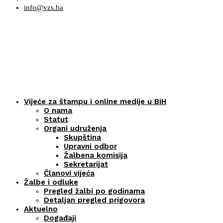
info@vzs.ba
Vijeće za štampu i online medije u BiH
O nama
Statut
Organi udruženja
Skupština
Upravni odbor
Žalbena komisija
Sekretarijat
Članovi vijeća
Žalbe i odluke
Pregled žalbi po godinama
Detaljan pregled prigovora
Aktuelno
Događaji