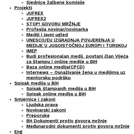
Sjednice žalbene komisije
Projekti
JUFREX
JUFREX2
STOP! GOVORU MRŽNJE
Profesija novinar/novinarka
Mediji i javni ugled
UNESCO/EU IZGRADNJA POVJERENJA U
MEDIJE U JUGOISTOČNOJ EUROPI I TURSKOJ
IMEP
Budi profesionalan medij, postani član Vijeća
za štampu i online medije u BiH
Baza online medija(CPCD)
Internews – Osnaživanje žena u medijima uz
mentorsku podršku
Spisak medija u BiH
Spisak štampanih medija u BiH
Spisak online medija u BiH
Smjernice i zakoni
Ljudska prava
Novinarski zakoni
Preporuke
BH Dokumenti protiv govora mržnje
Međunarodni dokumenti protiv govora mržnje
Eng