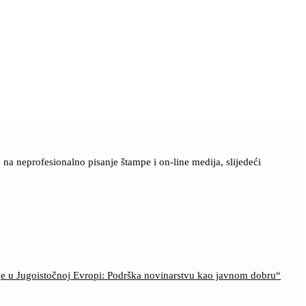
a neprofesionalno pisanje štampe i on-line medija, slijedeći
ije u Jugoistočnoj Evropi: Podrška novinarstvu kao javnom dobru“