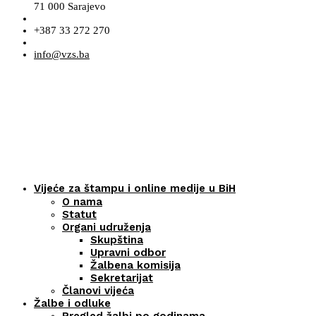
71 000 Sarajevo
+387 33 272 270
info@vzs.ba
Vijeće za štampu i online medije u BiH
O nama
Statut
Organi udruženja
Skupština
Upravni odbor
Žalbena komisija
Sekretarijat
Članovi vijeća
Žalbe i odluke
Pregled žalbi po godinama