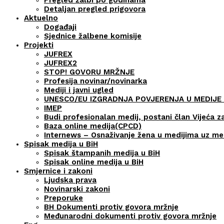
Detaljan pregled prigovora
Aktuelno
Događaji
Sjednice žalbene komisije
Projekti
JUFREX
JUFREX2
STOP! GOVORU MRŽNJE
Profesija novinar/novinarka
Mediji i javni ugled
UNESCO/EU IZGRADNJA POVJERENJA U MEDIJE 
IMEP
Budi profesionalan medij, postani član Vijeća z
Baza online medija(CPCD)
Internews – Osnaživanje žena u medijima uz m
Spisak medija u BiH
Spisak štampanih medija u BiH
Spisak online medija u BiH
Smjernice i zakoni
Ljudska prava
Novinarski zakoni
Preporuke
BH Dokumenti protiv govora mržnje
Međunarodni dokumenti protiv govora mržnje