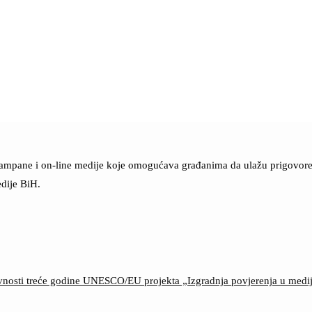
štampane i on-line medije koje omogućava građanima da ulažu prigovore n
dije BiH.
ktivnosti treće godine UNESCO/EU projekta „Izgradnja povjerenja u med