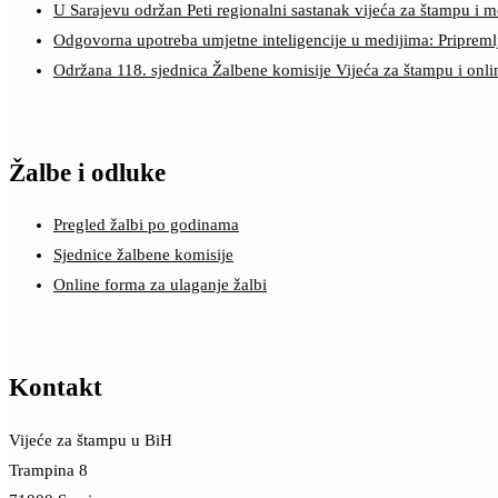
U Sarajevu održan Peti regionalni sastanak vijeća za štampu i m
Odgovorna upotreba umjetne inteligencije u medijima: Pripreml
Održana 118. sjednica Žalbene komisije Vijeća za štampu i onl
Žalbe i odluke
Pregled žalbi po godinama
Sjednice žalbene komisije
Online forma za ulaganje žalbi
Kontakt
Vijeće za štampu u BiH
Trampina 8