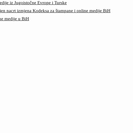
edije iz Jugoistočne Evrope i Turske
jen nacrt izmjena Kodeksa za štampane i online medije BiH
ine medije u BiH