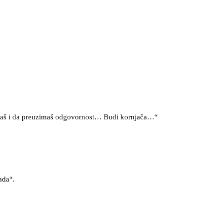
ve znaš i da preuzimaš odgovornost… Budi kornjača…“
gada“.