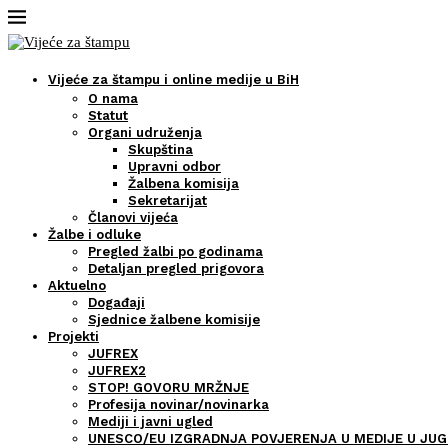
Vijeće za štampu i online medije u BiH
O nama
Statut
Organi udruženja
Skupština
Upravni odbor
Žalbena komisija
Sekretarijat
Članovi vijeća
Žalbe i odluke
Pregled žalbi po godinama
Detaljan pregled prigovora
Aktuelno
Događaji
Sjednice žalbene komisije
Projekti
JUFREX
JUFREX2
STOP! GOVORU MRŽNJE
Profesija novinar/novinarka
Mediji i javni ugled
UNESCO/EU IZGRADNJA POVJERENJA U MEDIJE U JUG