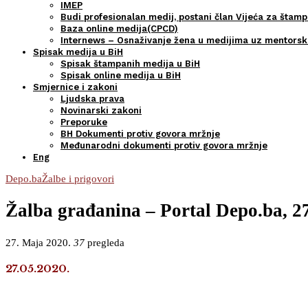
IMEP
Budi profesionalan medij, postani član Vijeća za štamp
Baza online medija(CPCD)
Internews – Osnaživanje žena u medijima uz mentors
Spisak medija u BiH
Spisak štampanih medija u BiH
Spisak online medija u BiH
Smjernice i zakoni
Ljudska prava
Novinarski zakoni
Preporuke
BH Dokumenti protiv govora mržnje
Međunarodni dokumenti protiv govora mržnje
Eng
Depo.ba
Žalbe i prigovori
Žalba građanina – Portal Depo.ba, 27
27. Maja 2020.
37
pregleda
27.05.2020.