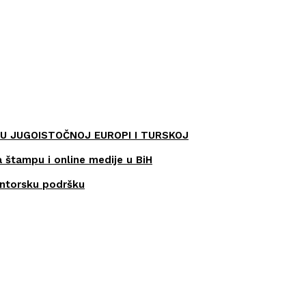
U JUGOISTOČNOJ EUROPI I TURSKOJ
a štampu i online medije u BiH
entorsku podršku