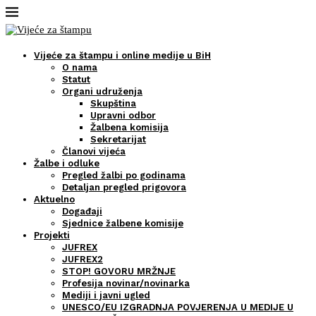
Vijeće za štampu i online medije u BiH
O nama
Statut
Organi udruženja
Skupština
Upravni odbor
Žalbena komisija
Sekretarijat
Članovi vijeća
Žalbe i odluke
Pregled žalbi po godinama
Detaljan pregled prigovora
Aktuelno
Događaji
Sjednice žalbene komisije
Projekti
JUFREX
JUFREX2
STOP! GOVORU MRŽNJE
Profesija novinar/novinarka
Mediji i javni ugled
UNESCO/EU IZGRADNJA POVJERENJA U MEDIJE U