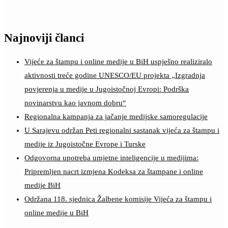
Najnoviji članci
Vijeće za štampu i online medije u BiH uspješno realiziralo
aktivnosti treće godine UNESCO/EU projekta „Izgradnja
povjerenja u medije u Jugoistočnoj Evropi: Podrška
novinarstvu kao javnom dobru“
Regionalna kampanja za jačanje medijske samoregulacije
U Sarajevu održan Peti regionalni sastanak vijeća za štampu i
medije iz Jugoistočne Evrope i Turske
Odgovorna upotreba umjetne inteligencije u medijima:
Pripremljen nacrt izmjena Kodeksa za štampane i online
medije BiH
Održana 118. sjednica Žalbene komisije Vijeća za štampu i
online medije u BiH