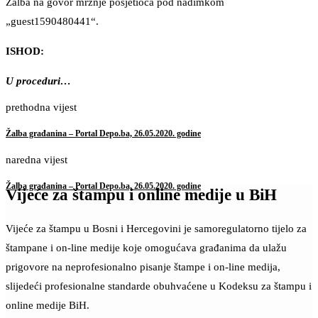
Žalba na govor mržnje posjetioca pod nadimkom
„guest1590480441“.
ISHOD:
U proceduri…
prethodna vijest
Žalba građanina – Portal Depo.ba, 26.05.2020. godine
naredna vijest
Žalba građanina – Portal Depo.ba, 26.05.2020. godine
Vijeće za štampu i online medije u BiH
Vijeće za štampu u Bosni i Hercegovini je samoregulatorno tijelo za
štampane i on-line medije koje omogućava građanima da ulažu
prigovore na neprofesionalno pisanje štampe i on-line medija,
slijedeći profesionalne standarde obuhvaćene u Kodeksu za štampu i
online medije BiH.