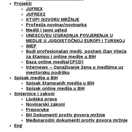
Projekti
JUFREX
JUFREX2
STOP! GOVORU MRŽNJE
Profesija novinar/novinarka
Mediji i javni ugled
UNESCO/EU IZGRADNJA POVJERENJA U
MEDIJE U JUGOISTOČNOJ EUROPI I TURSKOJ
IMEP
Budi profesionalan medij, postani član Vijeća
za štampu i online medije u BiH
Baza online medija(CPCD)
Internews – Osnaživanje žena u medijima uz
mentorsku podršku
Spisak medija u BiH
Spisak štampanih medija u BiH
Spisak online medija u BiH
Smjernice i zakoni
Ljudska prava
Novinarski zakoni
Preporuke
BH Dokumenti protiv govora mržnje
Međunarodni dokumenti protiv govora mržnje
Eng