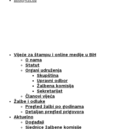
info@vzs.ba
Vijeće za štampu i online medije u BiH
O nama
Statut
Organi udruženja
Skupština
Upravni odbor
Žalbena komisija
Sekretarijat
Članovi vijeća
Žalbe i odluke
Pregled žalbi po godinama
Detaljan pregled prigovora
Aktuelno
Događaji
Sjednice žalbene komisije