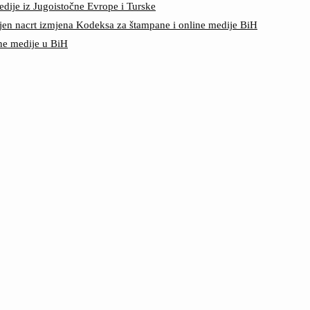
edije iz Jugoistočne Evrope i Turske
jen nacrt izmjena Kodeksa za štampane i online medije BiH
ine medije u BiH