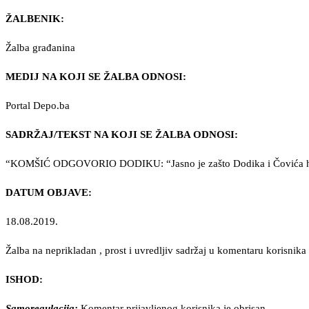
ŽALBENIK:
Žalba građanina
MEDIJ NA KOJI SE ŽALBA ODNOSI:
Portal Depo.ba
SADRŽAJ/TEKST NA KOJI SE ŽALBA ODNOSI:
“KOMŠIĆ ODGOVORIO DODIKU: “Jasno je zašto Dodika i Čovića h
DATUM OBJAVE:
18.08.2019.
Žalba na neprikladan , prost i uvredljiv sadržaj u komentaru koris
ISHOD:
Samoregulacija:
Komentar prijavljenog korisnika je obrisan.