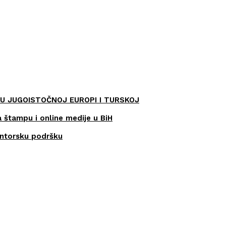
U JUGOISTOČNOJ EUROPI I TURSKOJ
a štampu i online medije u BiH
entorsku podršku