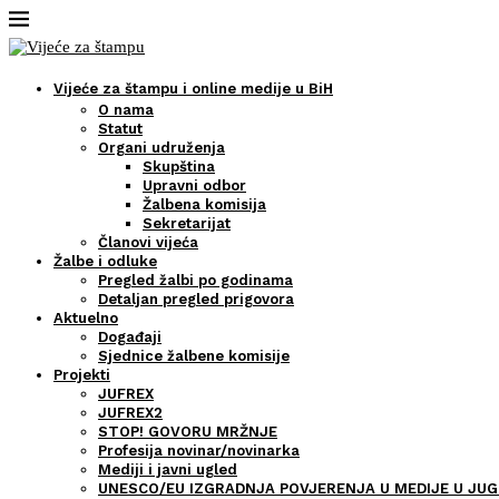
Vijeće za štampu i online medije u BiH
O nama
Statut
Organi udruženja
Skupština
Upravni odbor
Žalbena komisija
Sekretarijat
Članovi vijeća
Žalbe i odluke
Pregled žalbi po godinama
Detaljan pregled prigovora
Aktuelno
Događaji
Sjednice žalbene komisije
Projekti
JUFREX
JUFREX2
STOP! GOVORU MRŽNJE
Profesija novinar/novinarka
Mediji i javni ugled
UNESCO/EU IZGRADNJA POVJERENJA U MEDIJE U JUG