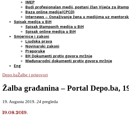
IMEP
Budi profesionalan medij, postani član Vijeća za štamp
Baza online medija(CPCD)
Internews – Osnaživanje žena u medijima uz mentors
Spisak medija u BiH
Spisak štampanih medija u BiH
Spisak online medija u BiH
Smjernice i zakoni
Ljudska prava
Novinarski zakoni
Preporuke
BH Dokumenti protiv govora mržnje
Međunarodni dokumenti protiv govora mržnje
Eng
Depo.ba
Žalbe i prigovori
Žalba građanina – Portal Depo.ba, 1
19. Augusta 2019.
24
pregleda
19.08.2019.