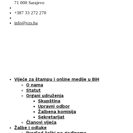
71 000 Sarajevo
+387 33 272 270
info@vzs.ba
Vijeće za štampu i online medije u BiH
O nama
Statut
Organi udruženja
Skupština
Upravni odbor
Žalbena komisija
Sekretarijat
Članovi vijeća
Žalbe i odluke
Pregled žalbi po godinama