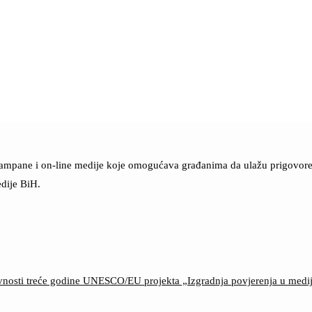
štampane i on-line medije koje omogućava građanima da ulažu prigovore n
dije BiH.
ktivnosti treće godine UNESCO/EU projekta „Izgradnja povjerenja u med