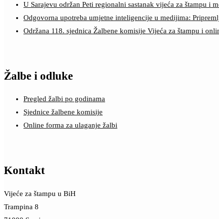
U Sarajevu održan Peti regionalni sastanak vijeća za štampu i m
Odgovorna upotreba umjetne inteligencije u medijima: Pripreml
Održana 118. sjednica Žalbene komisije Vijeća za štampu i onl
Žalbe i odluke
Pregled žalbi po godinama
Sjednice žalbene komisije
Online forma za ulaganje žalbi
Kontakt
Vijeće za štampu u BiH
Trampina 8