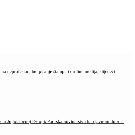
a neprofesionalno pisanje štampe i on-line medija, slijedeći
ije u Jugoistočnoj Evropi: Podrška novinarstvu kao javnom dobru“