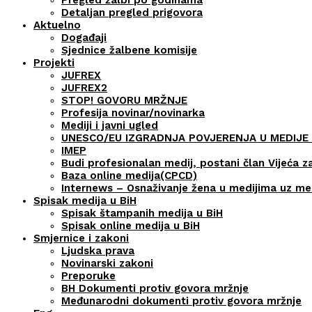
Detaljan pregled prigovora
Aktuelno
Događaji
Sjednice žalbene komisije
Projekti
JUFREX
JUFREX2
STOP! GOVORU MRŽNJE
Profesija novinar/novinarka
Mediji i javni ugled
UNESCO/EU IZGRADNJA POVJERENJA U MEDIJE 
IMEP
Budi profesionalan medij, postani član Vijeća z
Baza online medija(CPCD)
Internews – Osnaživanje žena u medijima uz m
Spisak medija u BiH
Spisak štampanih medija u BiH
Spisak online medija u BiH
Smjernice i zakoni
Ljudska prava
Novinarski zakoni
Preporuke
BH Dokumenti protiv govora mržnje
Međunarodni dokumenti protiv govora mržnje