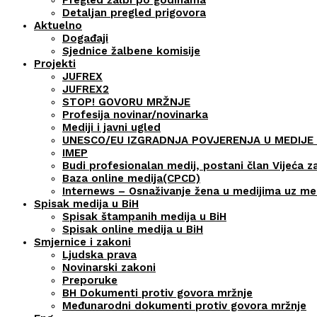
Detaljan pregled prigovora
Aktuelno
Događaji
Sjednice žalbene komisije
Projekti
JUFREX
JUFREX2
STOP! GOVORU MRŽNJE
Profesija novinar/novinarka
Mediji i javni ugled
UNESCO/EU IZGRADNJA POVJERENJA U MEDIJE 
IMEP
Budi profesionalan medij, postani član Vijeća z
Baza online medija(CPCD)
Internews – Osnaživanje žena u medijima uz m
Spisak medija u BiH
Spisak štampanih medija u BiH
Spisak online medija u BiH
Smjernice i zakoni
Ljudska prava
Novinarski zakoni
Preporuke
BH Dokumenti protiv govora mržnje
Međunarodni dokumenti protiv govora mržnje