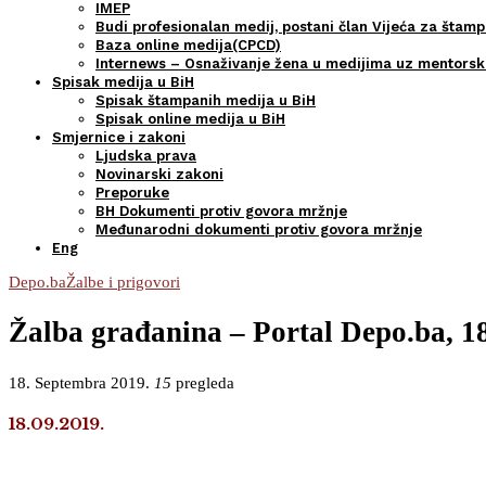
IMEP
Budi profesionalan medij, postani član Vijeća za štamp
Baza online medija(CPCD)
Internews – Osnaživanje žena u medijima uz mentors
Spisak medija u BiH
Spisak štampanih medija u BiH
Spisak online medija u BiH
Smjernice i zakoni
Ljudska prava
Novinarski zakoni
Preporuke
BH Dokumenti protiv govora mržnje
Međunarodni dokumenti protiv govora mržnje
Eng
Depo.ba
Žalbe i prigovori
Žalba građanina – Portal Depo.ba, 1
18. Septembra 2019.
15
pregleda
18.09.2019.