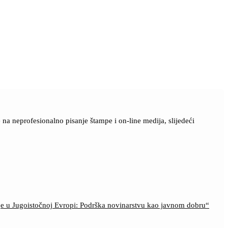
a neprofesionalno pisanje štampe i on-line medija, slijedeći
ije u Jugoistočnoj Evropi: Podrška novinarstvu kao javnom dobru“