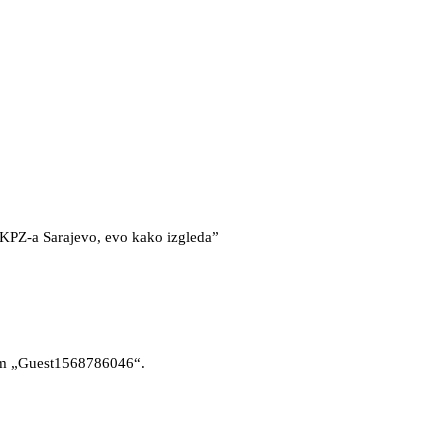
KPZ-a Sarajevo, evo kako izgleda”
enom „Guest1568786046“.