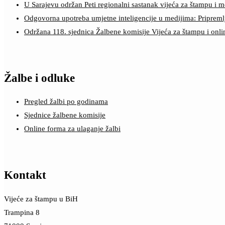
U Sarajevu održan Peti regionalni sastanak vijeća za štampu i m
Odgovorna upotreba umjetne inteligencije u medijima: Pripreml
Održana 118. sjednica Žalbene komisije Vijeća za štampu i onl
Žalbe i odluke
Pregled žalbi po godinama
Sjednice žalbene komisije
Online forma za ulaganje žalbi
Kontakt
Vijeće za štampu u BiH
Trampina 8