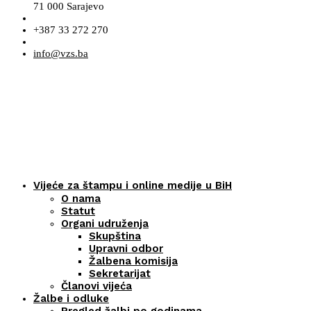
71 000 Sarajevo
+387 33 272 270
info@vzs.ba
Vijeće za štampu i online medije u BiH
O nama
Statut
Organi udruženja
Skupština
Upravni odbor
Žalbena komisija
Sekretarijat
Članovi vijeća
Žalbe i odluke
Pregled žalbi po godinama