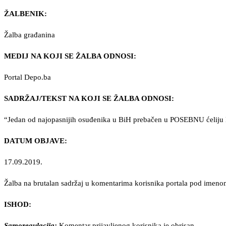
ŽALBENIK:
Žalba građanina
MEDIJ NA KOJI SE ŽALBA ODNOSI:
Portal Depo.ba
SADRŽAJ/TEKST NA KOJI SE ŽALBA ODNOSI:
“Jedan od najopasnijih osuđenika u BiH prebačen u POSEBNU ćeliju 
DATUM OBJAVE:
17.09.2019.
Žalba na brutalan sadržaj u komentarima korisnika portala pod im
ISHOD:
Samoregulacija:
Komentar prijavljenog korisnika je obrisan.