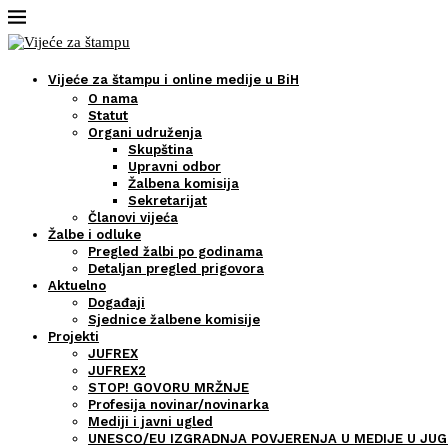
Vijeće za štampu i online medije u BiH
O nama
Statut
Organi udruženja
Skupština
Upravni odbor
Žalbena komisija
Sekretarijat
Članovi vijeća
Žalbe i odluke
Pregled žalbi po godinama
Detaljan pregled prigovora
Aktuelno
Događaji
Sjednice žalbene komisije
Projekti
JUFREX
JUFREX2
STOP! GOVORU MRŽNJE
Profesija novinar/novinarka
Mediji i javni ugled
UNESCO/EU IZGRADNJA POVJERENJA U MEDIJE U JUG