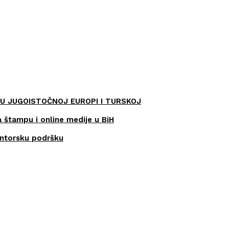
U JUGOISTOČNOJ EUROPI I TURSKOJ
a štampu i online medije u BiH
entorsku podršku