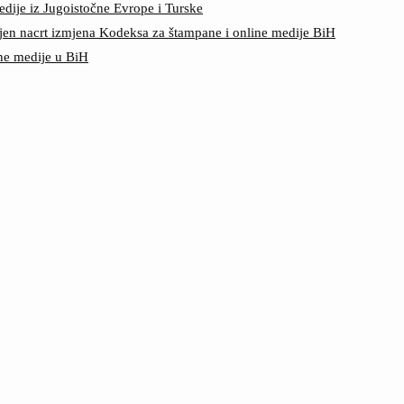
edije iz Jugoistočne Evrope i Turske
jen nacrt izmjena Kodeksa za štampane i online medije BiH
ine medije u BiH