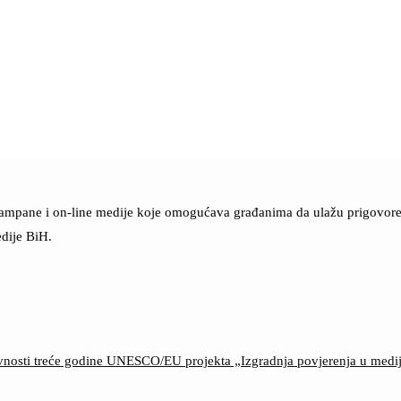
štampane i on-line medije koje omogućava građanima da ulažu prigovore n
dije BiH.
ktivnosti treće godine UNESCO/EU projekta „Izgradnja povjerenja u med