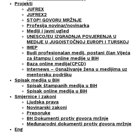
Projekti
JUFREX
JUFREX2
STOP! GOVORU MRŽNJE
Profesija novinar/novinarka
Mediji i javni ugled
UNESCO/EU IZGRADNJA POVJERENJA U
MEDIJE U JUGOISTOČNOJ EUROPI I TURSKOJ
IMEP
Budi profesionalan medij, postani član Vijeća
za štampu i online medije u BiH
Baza online medija(CPCD)
Internews – Osnaživanje žena u medijima uz
mentorsku podršku
Spisak medija u BiH
Spisak štampanih medija u BiH
Spisak online medija u BiH
Smjernice i zakoni
Ljudska prava
Novinarski zakoni
Preporuke
BH Dokumenti protiv govora mržnje
Međunarodni dokumenti protiv govora mržnje
Eng