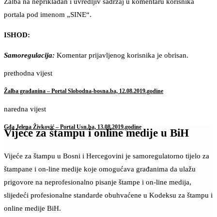
Žalba na neprikladan i uvredljiv sadržaj u komentaru korisnika
portala pod imenom „SINE“.
ISHOD:
Samoregulacija:
Komentar prijavljenog korisnika je obrisan.
prethodna vijest
Žalba građanina – Portal Slobodna-bosna.ba, 12.08.2019.godine
naredna vijest
Gđa Jelena Živković – Portal Usn.ba, 13.08.2019.godine
Vijeće za štampu i online medije u BiH
Vijeće za štampu u Bosni i Hercegovini je samoregulatorno tijelo za
štampane i on-line medije koje omogućava građanima da ulažu
prigovore na neprofesionalno pisanje štampe i on-line medija,
slijedeći profesionalne standarde obuhvaćene u Kodeksu za štampu i
online medije BiH.