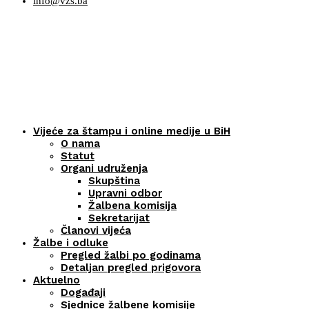
info@vzs.ba
Vijeće za štampu i online medije u BiH
O nama
Statut
Organi udruženja
Skupština
Upravni odbor
Žalbena komisija
Sekretarijat
Članovi vijeća
Žalbe i odluke
Pregled žalbi po godinama
Detaljan pregled prigovora
Aktuelno
Događaji
Sjednice žalbene komisije