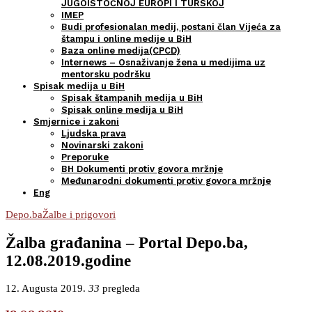
JUGOISTOČNOJ EUROPI I TURSKOJ
IMEP
Budi profesionalan medij, postani član Vijeća za
štampu i online medije u BiH
Baza online medija(CPCD)
Internews – Osnaživanje žena u medijima uz
mentorsku podršku
Spisak medija u BiH
Spisak štampanih medija u BiH
Spisak online medija u BiH
Smjernice i zakoni
Ljudska prava
Novinarski zakoni
Preporuke
BH Dokumenti protiv govora mržnje
Međunarodni dokumenti protiv govora mržnje
Eng
Depo.ba
Žalbe i prigovori
Žalba građanina – Portal Depo.ba,
12.08.2019.godine
12. Augusta 2019.
33
pregleda