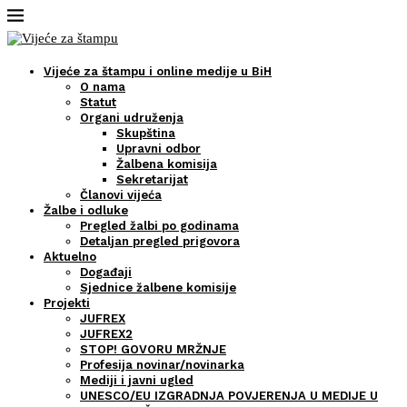
Vijeće za štampu i online medije u BiH
O nama
Statut
Organi udruženja
Skupština
Upravni odbor
Žalbena komisija
Sekretarijat
Članovi vijeća
Žalbe i odluke
Pregled žalbi po godinama
Detaljan pregled prigovora
Aktuelno
Događaji
Sjednice žalbene komisije
Projekti
JUFREX
JUFREX2
STOP! GOVORU MRŽNJE
Profesija novinar/novinarka
Mediji i javni ugled
UNESCO/EU IZGRADNJA POVJERENJA U MEDIJE U