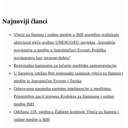
Najnoviji članci
Vijeće za štampu i online medije u BiH uspješno realiziralo
aktivnosti treće godine UNESCO/EU projekta „Izgradnja
povjerenja u medije u Jugoistočnoj Evropi: Podrška
novinarstvu kao javnom dobru“
Regionalna kampanja za jačanje medijske samoregulacije
U Sarajevu održan Peti regionalni sastanak vijeća za štampu i
medije iz Jugoistočne Evrope i Turske
Odgovorna upotreba umjetne inteligencije u medijima:
Pripremljen nacrt izmjena Kodeksa za štampane i online
medije BiH
Održana 118. sjednica Žalbene komisije Vijeća za štampu i
online medije u BiH