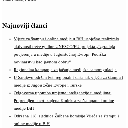
Najnoviji članci
Vijeće za štampu i online medije u BiH uspješno realiziralo
aktivnosti treće godine UNESCO/EU projekta „Izgradnja
povjerenja u medije u Jugoistočnoj Evropi: Podrška
novinarstvu kao javnom dobru“
Regionalna kampanja za jačanje medijske samoregulacije
U Sarajevu održan Peti regionalni sastanak vijeća za štampu i
medije iz Jugoistočne Evrope i Turske
Odgovorna upotreba umjetne inteligencije u medijima:
Pripremljen nacrt izmjena Kodeksa za štampane i online
medije BiH
Održana 118. sjednica Žalbene komisije Vijeća za štampu i
online medije u BiH