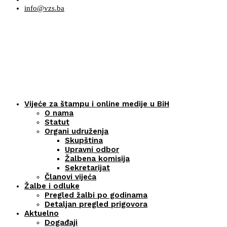
info@vzs.ba
Vijeće za štampu i online medije u BiH
O nama
Statut
Organi udruženja
Skupština
Upravni odbor
Žalbena komisija
Sekretarijat
Članovi vijeća
Žalbe i odluke
Pregled žalbi po godinama
Detaljan pregled prigovora
Aktuelno
Događaji