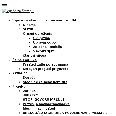
Vijeće za štampu i online medije u BiH
O nama
Statut
Organi udruženja
Skupština
Upravni odbor
Žalbena komisija
Sekretarijat
Članovi vijeća
Žalbe i odluke
Pregled žalbi po godinama
Detaljan pregled prigovora
Aktuelno
Događaji
Sjednice žalbene komisije
Projekti
JUFREX
JUFREX2
STOP! GOVORU MRŽNJE
Profesija novinar/novinarka
Mediji i javni ugled
UNESCO/EU IZGRADNJA POVJERENJA U MEDIJE U