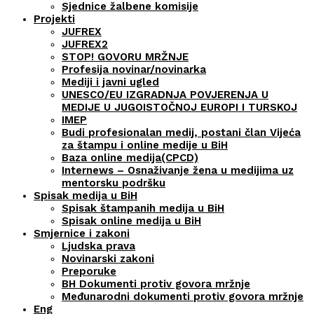
Sjednice žalbene komisije
Projekti
JUFREX
JUFREX2
STOP! GOVORU MRŽNJE
Profesija novinar/novinarka
Mediji i javni ugled
UNESCO/EU IZGRADNJA POVJERENJA U
MEDIJE U JUGOISTOČNOJ EUROPI I TURSKOJ
IMEP
Budi profesionalan medij, postani član Vijeća
za štampu i online medije u BiH
Baza online medija(CPCD)
Internews – Osnaživanje žena u medijima uz
mentorsku podršku
Spisak medija u BiH
Spisak štampanih medija u BiH
Spisak online medija u BiH
Smjernice i zakoni
Ljudska prava
Novinarski zakoni
Preporuke
BH Dokumenti protiv govora mržnje
Međunarodni dokumenti protiv govora mržnje
Eng