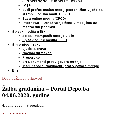
JUGOISTOČNOJ EUROPI I TURSKOJ
IMEP
Budi profesionalan medij, postani član Vijeća za
štampu i online medije u BiH
Baza online medija(CPCD)
Internews – Osnaživanje žena u medijima uz
mentorsku podršku
Spisak medija u BiH
Spisak štampanih medija u BiH
Spisak online medija u BiH
Smjernice i zakoni
Ljudska prava
Novinarski zakoni
Preporuke
BH Dokumenti protiv govora mržnje
Međunarodni dokumenti protiv govora mržnje
Eng
Depo.ba
Žalbe i prigovori
Žalba građanina – Portal Depo.ba,
04.06.2020. godine
4. Juna 2020.
49
pregleda