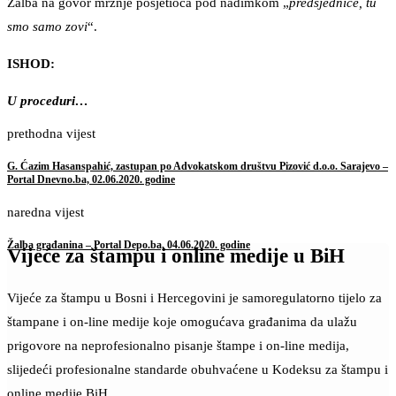
Žalba na govor mržnje posjetioca pod nadimkom „
predsjednice, tu
smo samo zovi
“.
ISHOD:
U proceduri…
prethodna vijest
G. Ćazim Hasanspahić, zastupan po Advokatskom društvu Pizović d.o.o. Sarajevo –
Portal Dnevno.ba, 02.06.2020. godine
naredna vijest
Žalba građanina – Portal Depo.ba, 04.06.2020. godine
Vijeće za štampu i online medije u BiH
Vijeće za štampu u Bosni i Hercegovini je samoregulatorno tijelo za
štampane i on-line medije koje omogućava građanima da ulažu
prigovore na neprofesionalno pisanje štampe i on-line medija,
slijedeći profesionalne standarde obuhvaćene u Kodeksu za štampu i
online medije BiH.