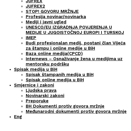
JUFREX
JUFREX2
STOP! GOVORU MRŽNJE
Profesija novinar/novinarka
Mediji i javni ugled
UNESCO/EU IZGRADNJA POVJERENJA U
MEDIJE U JUGOISTOČNOJ EUROPI I TURSKOJ
IMEP
Budi profesionalan medij, postani član Vijeća
za štampu i online medije u BiH
Baza online medija(CPCD)
Internews – Osnaživanje žena u medijima uz
mentorsku podršku
Spisak medija u BiH
Spisak štampanih medija u BiH
Spisak online medija u BiH
Smjernice i zakoni
Ljudska prava
Novinarski zakoni
Preporuke
BH Dokumenti protiv govora mržnje
Međunarodni dokumenti protiv govora mržnje
Eng