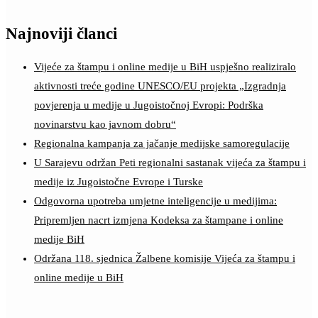
Najnoviji članci
Vijeće za štampu i online medije u BiH uspješno realiziralo
aktivnosti treće godine UNESCO/EU projekta „Izgradnja
povjerenja u medije u Jugoistočnoj Evropi: Podrška
novinarstvu kao javnom dobru“
Regionalna kampanja za jačanje medijske samoregulacije
U Sarajevu održan Peti regionalni sastanak vijeća za štampu i
medije iz Jugoistočne Evrope i Turske
Odgovorna upotreba umjetne inteligencije u medijima:
Pripremljen nacrt izmjena Kodeksa za štampane i online
medije BiH
Održana 118. sjednica Žalbene komisije Vijeća za štampu i
online medije u BiH