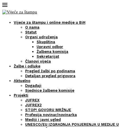
Vijeće za štampu i online medije u BiH
O nama
Statut
Organi udruženja
Skupština
Upravni odbor
Žalbena komisija
Sekretarijat
Članovi vijeća
Žalbe i odluke
Pregled žalbi po godinama
Detaljan pregled prigovora
Aktuelno
Događaji
Sjednice žalbene komisije
Projekti
JUFREX
JUFREX2
STOP! GOVORU MRŽNJE
Profesija novinar/novinarka
Mediji i javni ugled
UNESCO/EU IZGRADNJA POVJERENJA U MEDIJE U