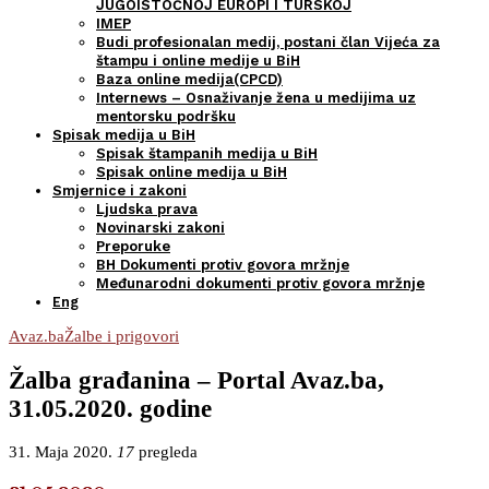
JUGOISTOČNOJ EUROPI I TURSKOJ
IMEP
Budi profesionalan medij, postani član Vijeća za
štampu i online medije u BiH
Baza online medija(CPCD)
Internews – Osnaživanje žena u medijima uz
mentorsku podršku
Spisak medija u BiH
Spisak štampanih medija u BiH
Spisak online medija u BiH
Smjernice i zakoni
Ljudska prava
Novinarski zakoni
Preporuke
BH Dokumenti protiv govora mržnje
Međunarodni dokumenti protiv govora mržnje
Eng
Avaz.ba
Žalbe i prigovori
Žalba građanina – Portal Avaz.ba,
31.05.2020. godine
31. Maja 2020.
17
pregleda