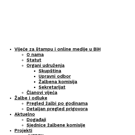
Vijeće za štampu i online medije u BiH
O nama
Statut
Organi udruženja
Skupština
Upravni odbor
Žalbena komisija
Sekretarijat
Članovi vijeća
Žalbe i odluke
Pregled žalbi po godinama
Detaljan pregled prigovora
Aktuelno
Događaji
Sjednice žalbene komisije
Projekti