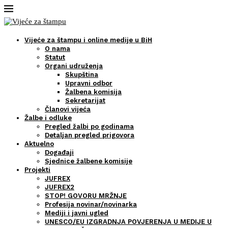
Vijeće za štampu i online medije u BiH
O nama
Statut
Organi udruženja
Skupština
Upravni odbor
Žalbena komisija
Sekretarijat
Članovi vijeća
Žalbe i odluke
Pregled žalbi po godinama
Detaljan pregled prigovora
Aktuelno
Događaji
Sjednice žalbene komisije
Projekti
JUFREX
JUFREX2
STOP! GOVORU MRŽNJE
Profesija novinar/novinarka
Mediji i javni ugled
UNESCO/EU IZGRADNJA POVJERENJA U MEDIJE U