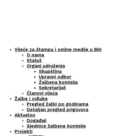
Vijeće za štampu i online medije u BiH
O nama
Statut
Organi udruženja
Skupština
Upravni odbor
Žalbena komisija
Sekretarijat
Članovi vijeća
Žalbe i odluke
Pregled žalbi po godinama
Detaljan pregled prigovora
Aktuelno
Događaji
Sjednice žalbene komisije
Projekti