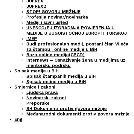
JUFREX
JUFREX2
STOP! GOVORU MRŽNJE
Profesija novinar/novinarka
Mediji i javni ugled
UNESCO/EU IZGRADNJA POVJERENJA U
MEDIJE U JUGOISTOČNOJ EUROPI I TURSKOJ
IMEP
Budi profesionalan medij, postani član Vijeća
za štampu i online medije u BiH
Baza online medija(CPCD)
Internews – Osnaživanje žena u medijima uz
mentorsku podršku
Spisak medija u BiH
Spisak štampanih medija u BiH
Spisak online medija u BiH
Smjernice i zakoni
Ljudska prava
Novinarski zakoni
Preporuke
BH Dokumenti protiv govora mržnje
Međunarodni dokumenti protiv govora mržnje
Eng