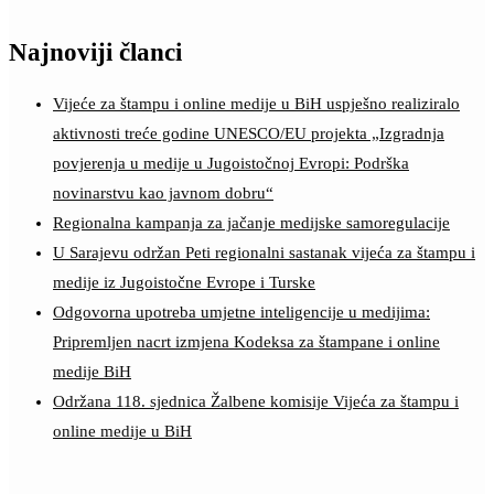
Najnoviji članci
Vijeće za štampu i online medije u BiH uspješno realiziralo
aktivnosti treće godine UNESCO/EU projekta „Izgradnja
povjerenja u medije u Jugoistočnoj Evropi: Podrška
novinarstvu kao javnom dobru“
Regionalna kampanja za jačanje medijske samoregulacije
U Sarajevu održan Peti regionalni sastanak vijeća za štampu i
medije iz Jugoistočne Evrope i Turske
Odgovorna upotreba umjetne inteligencije u medijima:
Pripremljen nacrt izmjena Kodeksa za štampane i online
medije BiH
Održana 118. sjednica Žalbene komisije Vijeća za štampu i
online medije u BiH