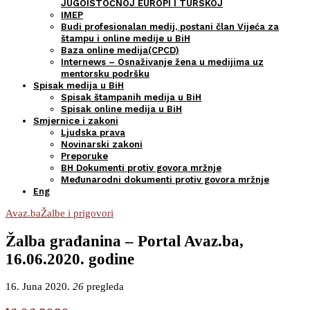
JUGOISTOČNOJ EUROPI I TURSKOJ
IMEP
Budi profesionalan medij, postani član Vijeća za
štampu i online medije u BiH
Baza online medija(CPCD)
Internews – Osnaživanje žena u medijima uz
mentorsku podršku
Spisak medija u BiH
Spisak štampanih medija u BiH
Spisak online medija u BiH
Smjernice i zakoni
Ljudska prava
Novinarski zakoni
Preporuke
BH Dokumenti protiv govora mržnje
Međunarodni dokumenti protiv govora mržnje
Eng
Avaz.ba
Žalbe i prigovori
Žalba građanina – Portal Avaz.ba,
16.06.2020. godine
16. Juna 2020.
26
pregleda