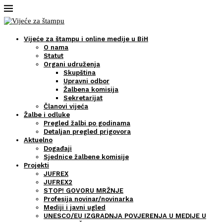
Vijeće za štampu i online medije u BiH
O nama
Statut
Organi udruženja
Skupština
Upravni odbor
Žalbena komisija
Sekretarijat
Članovi vijeća
Žalbe i odluke
Pregled žalbi po godinama
Detaljan pregled prigovora
Aktuelno
Događaji
Sjednice žalbene komisije
Projekti
JUFREX
JUFREX2
STOP! GOVORU MRŽNJE
Profesija novinar/novinarka
Mediji i javni ugled
UNESCO/EU IZGRADNJA POVJERENJA U MEDIJE U