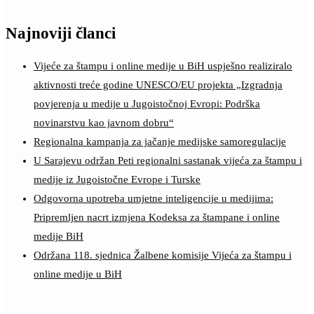
Najnoviji članci
Vijeće za štampu i online medije u BiH uspješno realiziralo
aktivnosti treće godine UNESCO/EU projekta „Izgradnja
povjerenja u medije u Jugoistočnoj Evropi: Podrška
novinarstvu kao javnom dobru“
Regionalna kampanja za jačanje medijske samoregulacije
U Sarajevu održan Peti regionalni sastanak vijeća za štampu i
medije iz Jugoistočne Evrope i Turske
Odgovorna upotreba umjetne inteligencije u medijima:
Pripremljen nacrt izmjena Kodeksa za štampane i online
medije BiH
Održana 118. sjednica Žalbene komisije Vijeća za štampu i
online medije u BiH