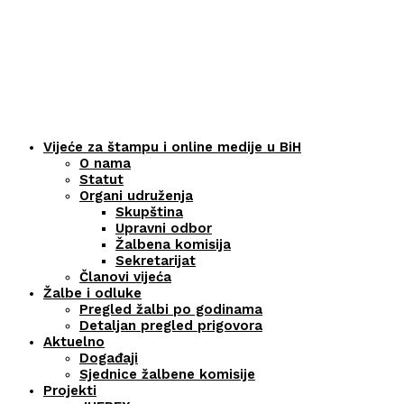
Vijeće za štampu i online medije u BiH
O nama
Statut
Organi udruženja
Skupština
Upravni odbor
Žalbena komisija
Sekretarijat
Članovi vijeća
Žalbe i odluke
Pregled žalbi po godinama
Detaljan pregled prigovora
Aktuelno
Događaji
Sjednice žalbene komisije
Projekti