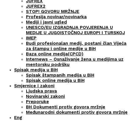
JUFREX
JUFREX2
STOP! GOVORU MRŽNJE
Profesija novinar/novinarka
Mediji i javni ugled
UNESCO/EU IZGRADNJA POVJERENJA U
MEDIJE U JUGOISTOČNOJ EUROPI I TURSKOJ
IMEP
Budi profesionalan medij, postani član Vijeća
za štampu i online medije u BiH
Baza online medija(CPCD)
Internews – Osnaživanje žena u medijima uz
mentorsku podršku
Spisak medija u BiH
Spisak štampanih medija u BiH
Spisak online medija u BiH
Smjernice i zakoni
Ljudska prava
Novinarski zakoni
Preporuke
BH Dokumenti protiv govora mržnje
Međunarodni dokumenti protiv govora mržnje
Eng