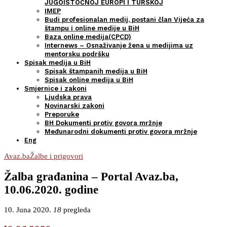
JUGOISTOČNOJ EUROPI I TURSKOJ
IMEP
Budi profesionalan medij, postani član Vijeća za
štampu i online medije u BiH
Baza online medija(CPCD)
Internews – Osnaživanje žena u medijima uz
mentorsku podršku
Spisak medija u BiH
Spisak štampanih medija u BiH
Spisak online medija u BiH
Smjernice i zakoni
Ljudska prava
Novinarski zakoni
Preporuke
BH Dokumenti protiv govora mržnje
Međunarodni dokumenti protiv govora mržnje
Eng
Avaz.ba
Žalbe i prigovori
Žalba građanina – Portal Avaz.ba,
10.06.2020. godine
10. Juna 2020.
18
pregleda