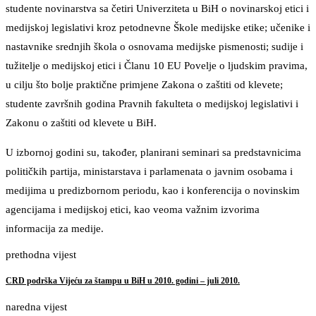
studente novinarstva sa četiri Univerziteta u BiH o novinarskoj etici i
medijskoj legislativi kroz petodnevne Škole medijske etike; učenike i
nastavnike srednjih škola o osnovama medijske pismenosti; sudije i
tužitelje o medijskoj etici i Članu 10 EU Povelje o ljudskim pravima,
u cilju što bolje praktične primjene Zakona o zaštiti od klevete;
studente završnih godina Pravnih fakulteta o medijskoj legislativi i
Zakonu o zaštiti od klevete u BiH.
U izbornoj godini su, također, planirani seminari sa predstavnicima
političkih partija, ministarstava i parlamenata o javnim osobama i
medijima u predizbornom periodu, kao i konferencija o novinskim
agencijama i medijskoj etici, kao veoma važnim izvorima
informacija za medije.
prethodna vijest
CRD podrška Vijeću za štampu u BiH u 2010. godini – juli 2010.
naredna vijest