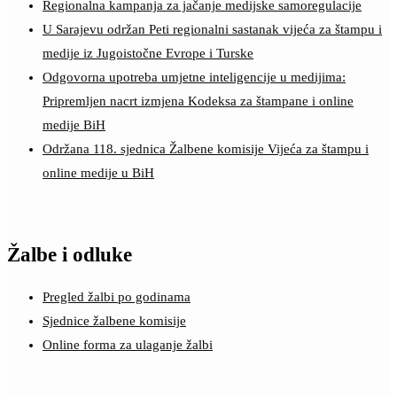
Regionalna kampanja za jačanje medijske samoregulacije
U Sarajevu održan Peti regionalni sastanak vijeća za štampu i
medije iz Jugoistočne Evrope i Turske
Odgovorna upotreba umjetne inteligencije u medijima:
Pripremljen nacrt izmjena Kodeksa za štampane i online
medije BiH
Održana 118. sjednica Žalbene komisije Vijeća za štampu i
online medije u BiH
Žalbe i odluke
Pregled žalbi po godinama
Sjednice žalbene komisije
Online forma za ulaganje žalbi