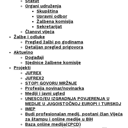
Statut
Organi udruženja
Skupština
Upravni odbor
Žalbena komisija
Sekretarijat
Članovi vijeća
Žalbe i odluke
Pregled žalbi po godinama
Detaljan pregled prigovora
Aktuelno
Događaji
Sjednice žalbene komisije
Projekti
JUFREX
JUFREX2
STOP! GOVORU MRŽNJE
Profesija novinar/novinarka
Mediji i javni ugled
UNESCO/EU IZGRADNJA POVJERENJA U
MEDIJE U JUGOISTOČNOJ EUROPI I TURSKOJ
IMEP
Budi profesionalan medij, postani član Vijeća
za štampu i online medije u BiH
Baza online medija(CPCD)