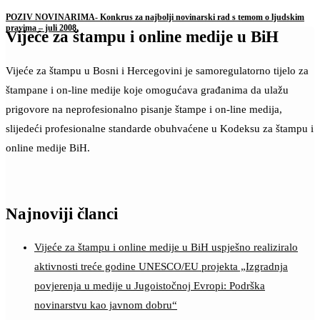
POZIV NOVINARIMA- Konkrus za najbolji novinarski rad s temom o ljudskim
pravima – juli 2008.
Vijeće za štampu i online medije u BiH
Vijeće za štampu u Bosni i Hercegovini je samoregulatorno tijelo za
štampane i on-line medije koje omogućava građanima da ulažu
prigovore na neprofesionalno pisanje štampe i on-line medija,
slijedeći profesionalne standarde obuhvaćene u Kodeksu za štampu i
online medije BiH.
Najnoviji članci
Vijeće za štampu i online medije u BiH uspješno realiziralo
aktivnosti treće godine UNESCO/EU projekta „Izgradnja
povjerenja u medije u Jugoistočnoj Evropi: Podrška
novinarstvu kao javnom dobru“