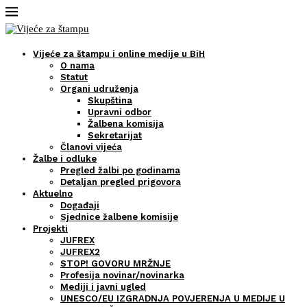
Vijeće za štampu i online medije u BiH
O nama
Statut
Organi udruženja
Skupština
Upravni odbor
Žalbena komisija
Sekretarijat
Članovi vijeća
Žalbe i odluke
Pregled žalbi po godinama
Detaljan pregled prigovora
Aktuelno
Događaji
Sjednice žalbene komisije
Projekti
JUFREX
JUFREX2
STOP! GOVORU MRŽNJE
Profesija novinar/novinarka
Mediji i javni ugled
UNESCO/EU IZGRADNJA POVJERENJA U MEDIJE U