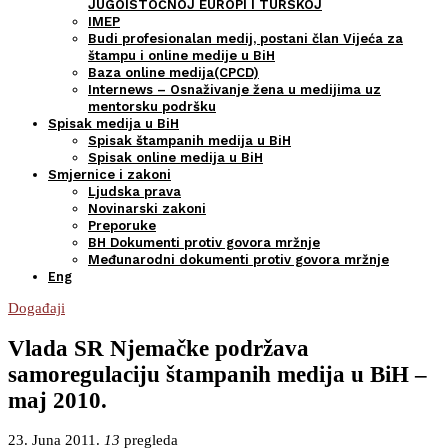
JUGOISTOČNOJ EUROPI I TURSKOJ
IMEP
Budi profesionalan medij, postani član Vijeća za
štampu i online medije u BiH
Baza online medija(CPCD)
Internews – Osnaživanje žena u medijima uz
mentorsku podršku
Spisak medija u BiH
Spisak štampanih medija u BiH
Spisak online medija u BiH
Smjernice i zakoni
Ljudska prava
Novinarski zakoni
Preporuke
BH Dokumenti protiv govora mržnje
Međunarodni dokumenti protiv govora mržnje
Eng
Događaji
Vlada SR Njemačke podržava
samoregulaciju štampanih medija u BiH –
maj 2010.
23. Juna 2011.
13
pregleda