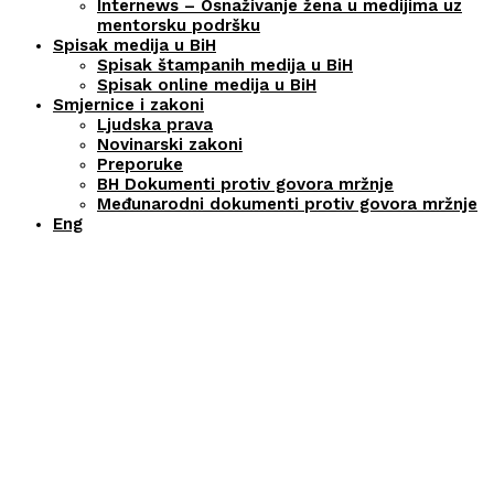
Internews – Osnaživanje žena u medijima uz
mentorsku podršku
Spisak medija u BiH
Spisak štampanih medija u BiH
Spisak online medija u BiH
Smjernice i zakoni
Ljudska prava
Novinarski zakoni
Preporuke
BH Dokumenti protiv govora mržnje
Međunarodni dokumenti protiv govora mržnje
Eng