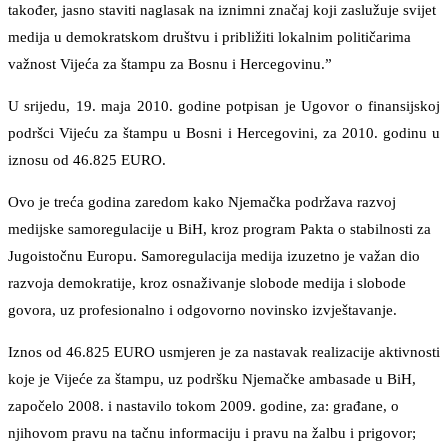
također, jasno staviti naglasak na iznimni značaj koji zaslužuje svijet
medija u demokratskom društvu i približiti lokalnim političarima
važnost Vijeća za štampu za Bosnu i Hercegovinu.”
U srijedu, 19. maja 2010. godine potpisan je Ugovor o finansijskoj
podršci Vijeću za štampu u Bosni i Hercegovini, za 2010. godinu u
iznosu od 46.825 EURO.
Ovo je treća godina zaredom kako Njemačka podržava razvoj
medijske samoregulacije u BiH, kroz program Pakta o stabilnosti za
Jugoistočnu Europu. Samoregulacija medija izuzetno je važan dio
razvoja demokratije, kroz osnaživanje slobode medija i slobode
govora, uz profesionalno i odgovorno novinsko izvještavanje.
Iznos od 46.825 EURO usmjeren je za nastavak realizacije aktivnosti
koje je Vijeće za štampu, uz podršku Njemačke ambasade u BiH,
započelo 2008. i nastavilo tokom 2009. godine, za: građane, o
njihovom pravu na tačnu informaciju i pravu na žalbu i prigovor;