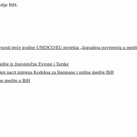
dije BiH.
ktivnosti treće godine UNESCO/EU projekta „Izgradnja povjerenja u med
edije iz Jugoistočne Evrope i Turske
jen nacrt izmjena Kodeksa za štampane i online medije BiH
ine medije u BiH