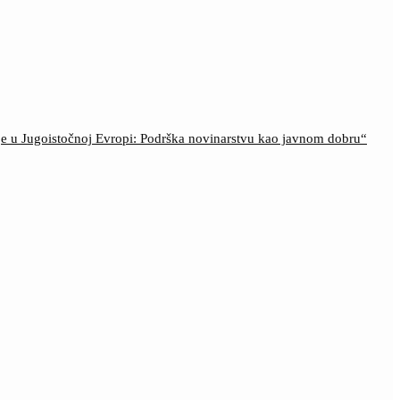
ije u Jugoistočnoj Evropi: Podrška novinarstvu kao javnom dobru“