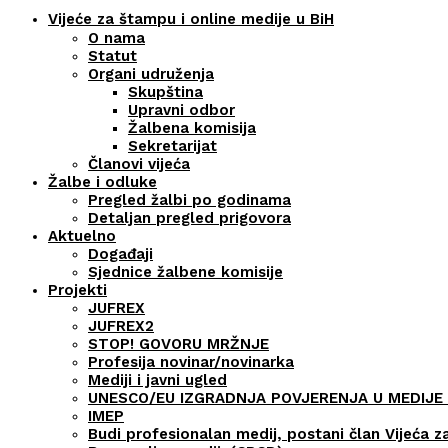
Vijeće za štampu i online medije u BiH
O nama
Statut
Organi udruženja
Skupština
Upravni odbor
Žalbena komisija
Sekretarijat
Članovi vijeća
Žalbe i odluke
Pregled žalbi po godinama
Detaljan pregled prigovora
Aktuelno
Događaji
Sjednice žalbene komisije
Projekti
JUFREX
JUFREX2
STOP! GOVORU MRŽNJE
Profesija novinar/novinarka
Mediji i javni ugled
UNESCO/EU IZGRADNJA POVJERENJA U MEDIJE 
IMEP
Budi profesionalan medij, postani član Vijeća z