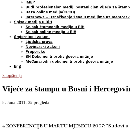
IMEP
Budi profesionalan medij, postani član Vijeća za štamp
Baza online medija(CPCD)
Internews – Osnaživanje žena u medijima uz mentors
Spisak medija u BiH
Spisak štampanih medija u BiH
Spisak online medija u BiH
Smjernice i zakoni
Ljudska prava
Novinarski zakoni
Preporuke
BH Dokumenti protiv govora mržnje
Međunarodni dokumenti protiv govora mržnje
Eng
Saopštenja
Vijeće za štampu u Bosni i Hercegovin
8. Juna 2011.
25
pregleda
4 KONFERENCIJE U MARTU MJESECU 2007: “Sudovi u B