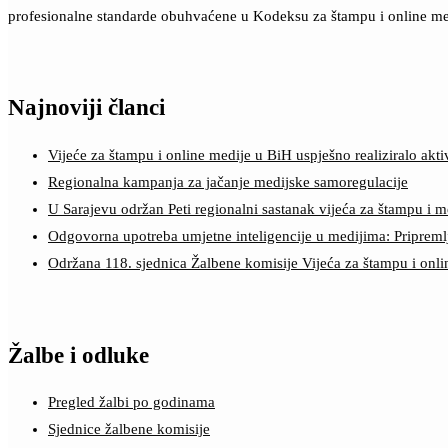
profesionalne standarde obuhvaćene u Kodeksu za štampu i online me
Najnoviji članci
Vijeće za štampu i online medije u BiH uspješno realiziralo a
Regionalna kampanja za jačanje medijske samoregulacije
U Sarajevu održan Peti regionalni sastanak vijeća za štampu i m
Odgovorna upotreba umjetne inteligencije u medijima: Pripreml
Održana 118. sjednica Žalbene komisije Vijeća za štampu i onl
Žalbe i odluke
Pregled žalbi po godinama
Sjednice žalbene komisije