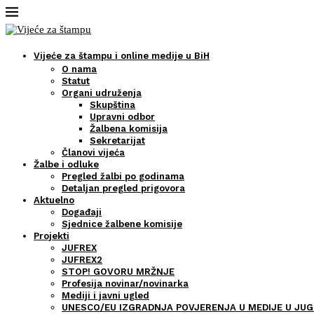
Vijeće za štampu i online medije u BiH
O nama
Statut
Organi udruženja
Skupština
Upravni odbor
Žalbena komisija
Sekretarijat
Članovi vijeća
Žalbe i odluke
Pregled žalbi po godinama
Detaljan pregled prigovora
Aktuelno
Događaji
Sjednice žalbene komisije
Projekti
JUFREX
JUFREX2
STOP! GOVORU MRŽNJE
Profesija novinar/novinarka
Mediji i javni ugled
UNESCO/EU IZGRADNJA POVJERENJA U MEDIJE U JUG