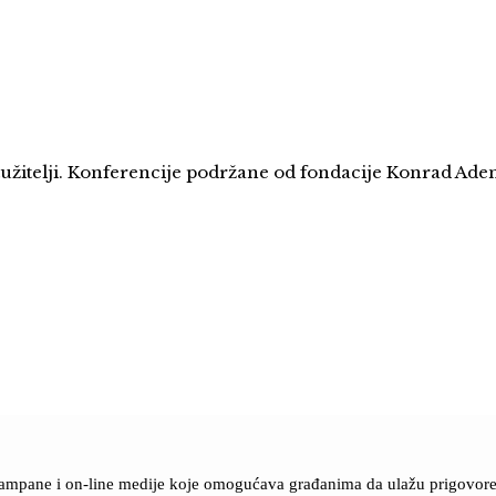
i tužitelji. Konferencije podržane od fondacije Konrad Ade
štampane i on-line medije koje omogućava građanima da ulažu prigovore n