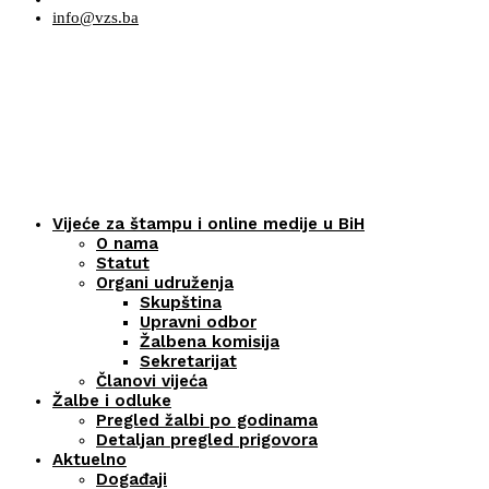
info@vzs.ba
Vijeće za štampu i online medije u BiH
O nama
Statut
Organi udruženja
Skupština
Upravni odbor
Žalbena komisija
Sekretarijat
Članovi vijeća
Žalbe i odluke
Pregled žalbi po godinama
Detaljan pregled prigovora
Aktuelno
Događaji