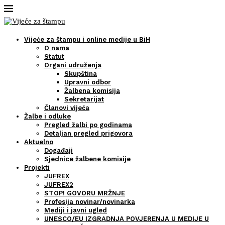
Vijeće za štampu i online medije u BiH
O nama
Statut
Organi udruženja
Skupština
Upravni odbor
Žalbena komisija
Sekretarijat
Članovi vijeća
Žalbe i odluke
Pregled žalbi po godinama
Detaljan pregled prigovora
Aktuelno
Događaji
Sjednice žalbene komisije
Projekti
JUFREX
JUFREX2
STOP! GOVORU MRŽNJE
Profesija novinar/novinarka
Mediji i javni ugled
UNESCO/EU IZGRADNJA POVJERENJA U MEDIJE U