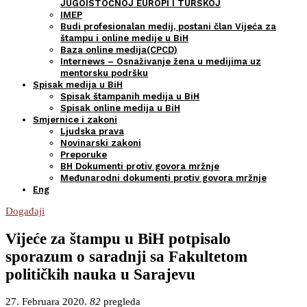
JUGOISTOČNOJ EUROPI I TURSKOJ
IMEP
Budi profesionalan medij, postani član Vijeća za
štampu i online medije u BiH
Baza online medija(CPCD)
Internews – Osnaživanje žena u medijima uz
mentorsku podršku
Spisak medija u BiH
Spisak štampanih medija u BiH
Spisak online medija u BiH
Smjernice i zakoni
Ljudska prava
Novinarski zakoni
Preporuke
BH Dokumenti protiv govora mržnje
Međunarodni dokumenti protiv govora mržnje
Eng
Događaji
Vijeće za štampu u BiH potpisalo
sporazum o saradnji sa Fakultetom
političkih nauka u Sarajevu
27. Februara 2020.
82
pregleda