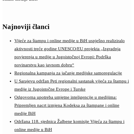
Najnoviji članci
Vijeće za štampu i online medije u BiH uspješno realiziralo
aktivnosti treće godine UNESCO/EU projekta „Izgradnja
povjerenja u medije u Jugoistočnoj Evropi: Podrška
novinarstvu kao javnom dobru“
Regionalna kampanja za jačanje medijske samoregulacije
U Sarajevu održan Peti regionalni sastanak vijeća za štampu i
medije iz Jugoistočne Evrope i Turske
Odgovorna upotreba umjetne inteligencije u medijima:
Pripremljen nacrt izmjena Kodeksa za štampane i online
medije BiH
Održana 118. sjednica Žalbene komisije Vijeća za štampu i
online medije u BiH