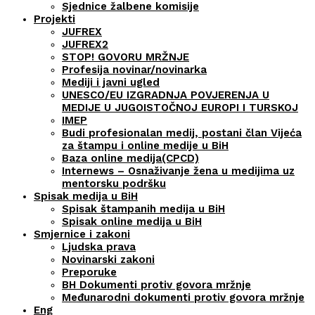
Sjednice žalbene komisije
Projekti
JUFREX
JUFREX2
STOP! GOVORU MRŽNJE
Profesija novinar/novinarka
Mediji i javni ugled
UNESCO/EU IZGRADNJA POVJERENJA U
MEDIJE U JUGOISTOČNOJ EUROPI I TURSKOJ
IMEP
Budi profesionalan medij, postani član Vijeća
za štampu i online medije u BiH
Baza online medija(CPCD)
Internews – Osnaživanje žena u medijima uz
mentorsku podršku
Spisak medija u BiH
Spisak štampanih medija u BiH
Spisak online medija u BiH
Smjernice i zakoni
Ljudska prava
Novinarski zakoni
Preporuke
BH Dokumenti protiv govora mržnje
Međunarodni dokumenti protiv govora mržnje
Eng