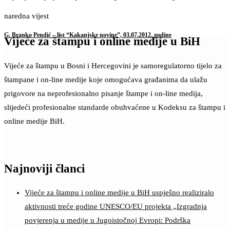
naredna vijest
G. Branko Pendić – list “Kakanjske novine”, 03.07.2012. godine
Vijeće za štampu i online medije u BiH
Vijeće za štampu u Bosni i Hercegovini je samoregulatorno tijelo za
štampane i on-line medije koje omogućava građanima da ulažu
prigovore na neprofesionalno pisanje štampe i on-line medija,
slijedeći profesionalne standarde obuhvaćene u Kodeksu za štampu i
online medije BiH.
Najnoviji članci
Vijeće za štampu i online medije u BiH uspješno realiziralo
aktivnosti treće godine UNESCO/EU projekta „Izgradnja
povjerenja u medije u Jugoistočnoj Evropi: Podrška