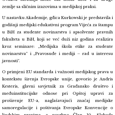
zemlje sa sličnim izazovima u medijskoj praksi.
U nastavku Akademije, gđica Kurkowski je predstavila i
godišnji medijski edukativni program Vijeća za štampu
u BiH za studente novinarstva i apsolvente pravnih
fakulteta u BiH, koji se već duži niz godina realizira
kroz seminare: „Medijska škola etike za studente
novinarstva“ i „Pravosuđe i mediji – rad u interesu
javnosti“.
O primjeni EU standarda i važnosti medijskog prava u
kontekstu širenja Evropske unije, govorio je Andris
Kesteris, glavni savjetnik za Građansko društvo i
međuinstitucijske odnose pri Opštoj upravi za
proširenje EU-a, naglašavajući značaj medijske
samoregulacije i poštivanja Evropske Konvencije o
ljudskim pravima, a posebno Član 10 „Sloboda