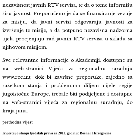
nezavisnost javnih RTV servisa, te da o tome informišu
širu javnost. Preporučeno je da se finansiranje vezuje
za misiju, da javni servisi odgovaraju javnosti za
izvršenje te misije, a da potpuno nezavisna nadzorna
tijela procjenjuju rad javnih RTV servisa u skladu sa
njihovom misijom.
Sve relevantne informacije o Akademiji, dostupne su
na web-stranici Vijeća za regionalnu saradnju
www.rcc.int
, dok bi završne preporuke, zajedno sa
sažetkom stanja i problemima diljem cijele regije
jugoistočne Europe, trebale biti podijeljene i dostupne
na web-stranici Vijeća za regionalnu suradnju, do
kraja juna.
prethodna vijest
Izvještaj o stanju ljudskih prava za 2011. godinu: Bosna i Hercegovina