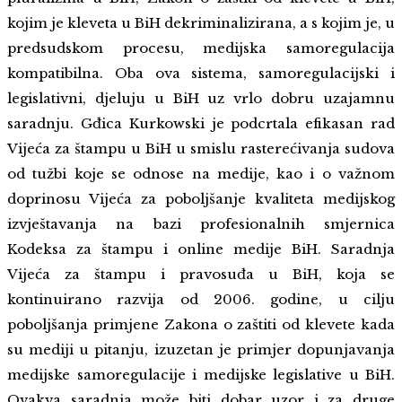
kojim je kleveta u BiH dekriminalizirana, a s kojim je, u
predsudskom procesu, medijska samoregulacija
kompatibilna. Oba ova sistema, samoregulacijski i
legislativni, djeluju u BiH uz vrlo dobru uzajamnu
saradnju. Gđica Kurkowski je podcrtala efikasan rad
Vijeća za štampu u BiH u smislu rasterećivanja sudova
od tužbi koje se odnose na medije, kao i o važnom
doprinosu Vijeća za poboljšanje kvaliteta medijskog
izvještavanja na bazi profesionalnih smjernica
Kodeksa za štampu i online medije BiH. Saradnja
Vijeća za štampu i pravosuđa u BiH, koja se
kontinuirano razvija od 2006. godine, u cilju
poboljšanja primjene Zakona o zaštiti od klevete kada
su mediji u pitanju, izuzetan je primjer dopunjavanja
medijske samoregulacije i medijske legislative u BiH.
Ovakva saradnja može biti dobar uzor i za druge