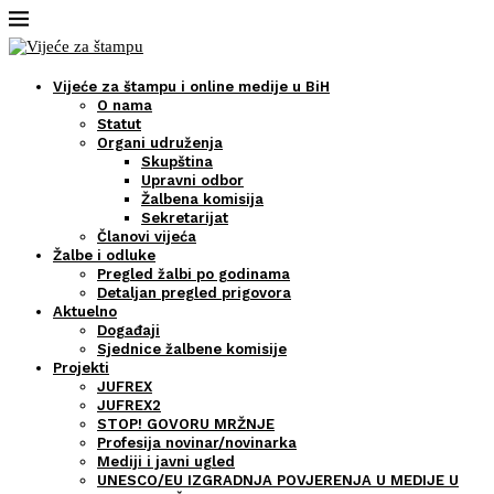
Vijeće za štampu i online medije u BiH
O nama
Statut
Organi udruženja
Skupština
Upravni odbor
Žalbena komisija
Sekretarijat
Članovi vijeća
Žalbe i odluke
Pregled žalbi po godinama
Detaljan pregled prigovora
Aktuelno
Događaji
Sjednice žalbene komisije
Projekti
JUFREX
JUFREX2
STOP! GOVORU MRŽNJE
Profesija novinar/novinarka
Mediji i javni ugled
UNESCO/EU IZGRADNJA POVJERENJA U MEDIJE U