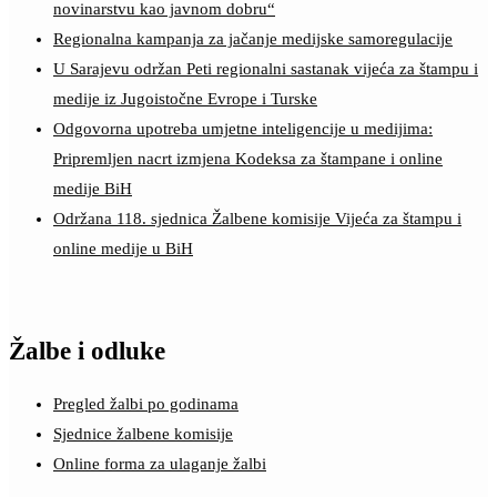
novinarstvu kao javnom dobru“
Regionalna kampanja za jačanje medijske samoregulacije
U Sarajevu održan Peti regionalni sastanak vijeća za štampu i
medije iz Jugoistočne Evrope i Turske
Odgovorna upotreba umjetne inteligencije u medijima:
Pripremljen nacrt izmjena Kodeksa za štampane i online
medije BiH
Održana 118. sjednica Žalbene komisije Vijeća za štampu i
online medije u BiH
Žalbe i odluke
Pregled žalbi po godinama
Sjednice žalbene komisije
Online forma za ulaganje žalbi