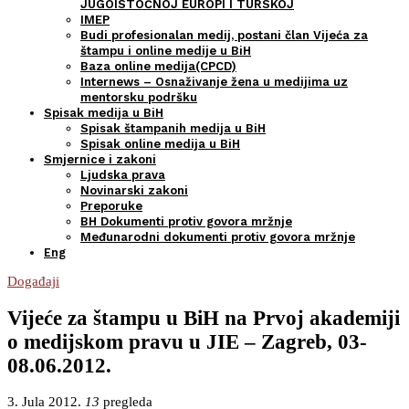
JUGOISTOČNOJ EUROPI I TURSKOJ
IMEP
Budi profesionalan medij, postani član Vijeća za
štampu i online medije u BiH
Baza online medija(CPCD)
Internews – Osnaživanje žena u medijima uz
mentorsku podršku
Spisak medija u BiH
Spisak štampanih medija u BiH
Spisak online medija u BiH
Smjernice i zakoni
Ljudska prava
Novinarski zakoni
Preporuke
BH Dokumenti protiv govora mržnje
Međunarodni dokumenti protiv govora mržnje
Eng
Događaji
Vijeće za štampu u BiH na Prvoj akademiji
o medijskom pravu u JIE – Zagreb, 03-
08.06.2012.
3. Jula 2012.
13
pregleda