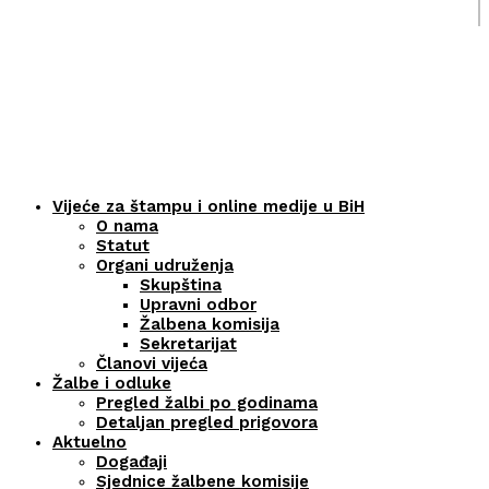
Vijeće za štampu i online medije u BiH
O nama
Statut
Organi udruženja
Skupština
Upravni odbor
Žalbena komisija
Sekretarijat
Članovi vijeća
Žalbe i odluke
Pregled žalbi po godinama
Detaljan pregled prigovora
Aktuelno
Događaji
Sjednice žalbene komisije