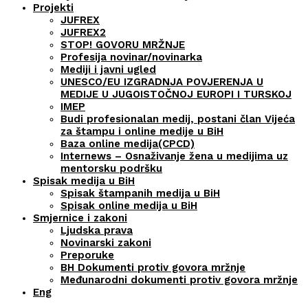
Projekti
JUFREX
JUFREX2
STOP! GOVORU MRŽNJE
Profesija novinar/novinarka
Mediji i javni ugled
UNESCO/EU IZGRADNJA POVJERENJA U
MEDIJE U JUGOISTOČNOJ EUROPI I TURSKOJ
IMEP
Budi profesionalan medij, postani član Vijeća
za štampu i online medije u BiH
Baza online medija(CPCD)
Internews – Osnaživanje žena u medijima uz
mentorsku podršku
Spisak medija u BiH
Spisak štampanih medija u BiH
Spisak online medija u BiH
Smjernice i zakoni
Ljudska prava
Novinarski zakoni
Preporuke
BH Dokumenti protiv govora mržnje
Međunarodni dokumenti protiv govora mržnje
Eng