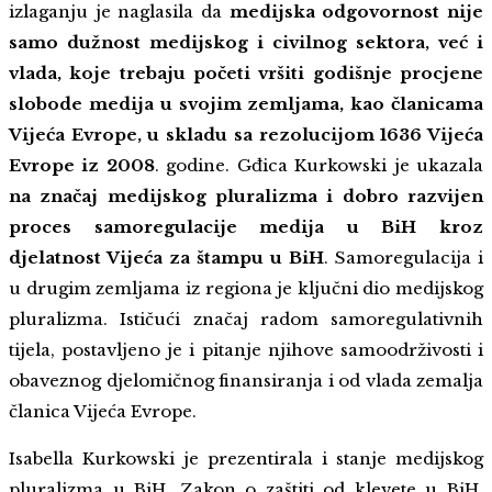
izlaganju je naglasila da
medijska odgovornost nije
samo dužnost medijskog i civilnog sektora, već i
vlada, koje trebaju početi vršiti godišnje procjene
slobode medija u svojim zemljama, kao članicama
Vijeća Evrope, u skladu sa rezolucijom 1636 Vijeća
Evrope iz 2008
. godine. Gđica Kurkowski je ukazala
na značaj medijskog pluralizma i dobro razvijen
proces samoregulacije
medija u BiH
kroz
djelatnost Vijeća za štampu u BiH
. Samoregulacija i
u drugim zemljama iz regiona je ključni dio medijskog
pluralizma. Ističući značaj radom samoregulativnih
tijela, postavljeno je i pitanje njihove samoodrživosti i
obaveznog djelomičnog finansiranja i od vlada zemalja
članica Vijeća Evrope.
Isabella Kurkowski je prezentirala i stanje medijskog
pluralizma u BiH, Zakon o zaštiti od klevete u BiH,