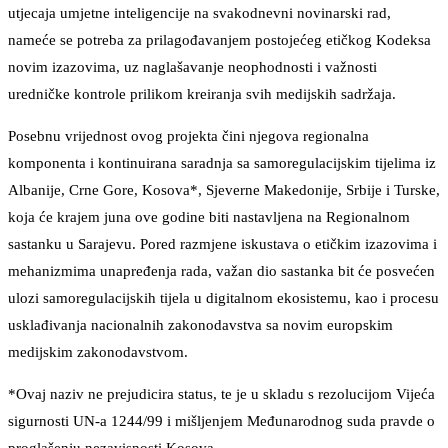
utjecaja umjetne inteligencije na svakodnevni novinarski rad,
nameće se potreba za prilagođavanjem postojećeg etičkog Kodeksa
novim izazovima, uz naglašavanje neophodnosti i važnosti
uredničke kontrole prilikom kreiranja svih medijskih sadržaja.
Posebnu vrijednost ovog projekta čini njegova regionalna
komponenta i kontinuirana saradnja sa samoregulacijskim tijelima iz
Albanije, Crne Gore, Kosova*, Sjeverne Makedonije, Srbije i Turske,
koja će krajem juna ove godine biti nastavljena na Regionalnom
sastanku u Sarajevu. Pored razmjene iskustava o etičkim izazovima i
mehanizmima unapređenja rada, važan dio sastanka bit će posvećen
ulozi samoregulacijskih tijela u digitalnom ekosistemu, kao i procesu
usklađivanja nacionalnih zakonodavstva sa novim europskim
medijskim zakonodavstvom.
*Ovaj naziv ne prejudicira status, te je u skladu s rezolucijom Vijeća
sigurnosti UN-a 1244/99 i mišljenjem Međunarodnog suda pravde o