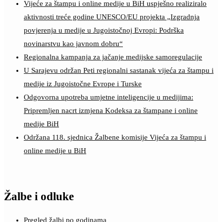
Vijeće za štampu i online medije u BiH uspješno realiziralo
aktivnosti treće godine UNESCO/EU projekta „Izgradnja
povjerenja u medije u Jugoistočnoj Evropi: Podrška
novinarstvu kao javnom dobru“
Regionalna kampanja za jačanje medijske samoregulacije
U Sarajevu održan Peti regionalni sastanak vijeća za štampu i
medije iz Jugoistočne Evrope i Turske
Odgovorna upotreba umjetne inteligencije u medijima:
Pripremljen nacrt izmjena Kodeksa za štampane i online
medije BiH
Održana 118. sjednica Žalbene komisije Vijeća za štampu i
online medije u BiH
Žalbe i odluke
Pregled žalbi po godinama