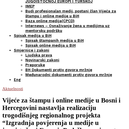
JUGOISTOČNOJ EUROPI I TURSKOJ
IMEP
Budi profesionalan medij, postani član Vijeća za
štampu i online medije u BiH
Baza online medija(CPCD)
Internews – Osnaživanje žena u medijima uz
mentorsku podršku
Spisak medija u BiH
Spisak štampanih medija u BiH
Spisak online medija u BiH
Smjernice i zakoni
Ljudska prava
Novinarski zakoni
Preporuke
BH Dokumenti protiv govora mržnje
Međunarodni dokumenti protiv govora mržnje
Eng
Aktuelnosti
Vijeće za štampu i online medije u Bosni i
Hercegovini nastavlja realizaciju
trogodišnjeg regionalnog projekta
“Izgradnja povjerenja u medije u