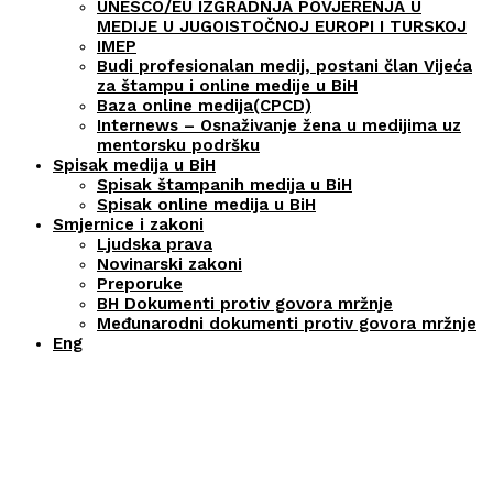
UNESCO/EU IZGRADNJA POVJERENJA U
MEDIJE U JUGOISTOČNOJ EUROPI I TURSKOJ
IMEP
Budi profesionalan medij, postani član Vijeća
za štampu i online medije u BiH
Baza online medija(CPCD)
Internews – Osnaživanje žena u medijima uz
mentorsku podršku
Spisak medija u BiH
Spisak štampanih medija u BiH
Spisak online medija u BiH
Smjernice i zakoni
Ljudska prava
Novinarski zakoni
Preporuke
BH Dokumenti protiv govora mržnje
Međunarodni dokumenti protiv govora mržnje
Eng