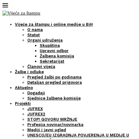
Vijeće za štampu i online medije u BiH
O nama
Statut
Organi udruženja
Skupština
Upravni odbor
Žalbena komisija
Sekretarijat
Članovi vijeća
Žalbe i odluke
Pregled žalbi po godinama
Detaljan pregled prigovora
Aktuelno
Događaji
Sjednice žalbene komisije
Projekti
JUFREX
JUFREX2
STOP! GOVORU MRŽNJE
Profesija novinar/novinarka
Mediji i javni ugled
UNESCO/EU IZGRADNJA POVJERENJA U MEDIJE U