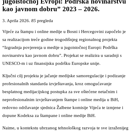
jugoistočnoj Evropi: Podrška novinarstvu
kao javnom dobru” 2023 – 2026.
3. Aprila 2026.
85
pregleda
Vijeće za štampu i online medije u Bosni i Hercegovini započelo je
sa realizacijom treće godine trogodišnjeg regionalnog projekta
“Izgradnja povjerenja u medije u jugoistočnoj Europi: Podrška
novinarstvu kao javnom dobru”. Projekat se realizira u saradnji s
UNESCO-m i uz finansijsku podršku Europske unije.
Ključni cilj projekta je jačanje medijske samoregulacije i podizanje
profesionalnih standarda izvještavanja, kroz omogućavanje
besplatnog medijacijskog postupka za sve oštećene netačnim i
neprofesionalnim izvještavanjem štampe i online medija u BiH,
redovno održavanje sjednica Žalbene komisije Vijeća te izmjene i
dopune Kodeksa za štampane i online medije BiH.
Naime, u kontekstu ubrzanog tehnološkog razvoja te sve izraženijeg