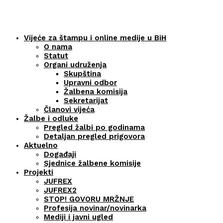
Vijeće za štampu i online medije u BiH
O nama
Statut
Organi udruženja
Skupština
Upravni odbor
Žalbena komisija
Sekretarijat
Članovi vijeća
Žalbe i odluke
Pregled žalbi po godinama
Detaljan pregled prigovora
Aktuelno
Događaji
Sjednice žalbene komisije
Projekti
JUFREX
JUFREX2
STOP! GOVORU MRŽNJE
Profesija novinar/novinarka
Mediji i javni ugled