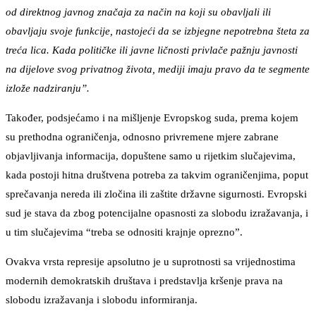
od direktnog javnog značaja za način na koji su obavljali ili
obavljaju svoje funkcije, nastojeći da se izbjegne nepotrebna šteta za
treća lica. Kada političke ili javne ličnosti privlače pažnju javnosti
na dijelove svog privatnog života, mediji imaju pravo da te segmente
izlože nadziranju”.
Također, podsjećamo i na mišljenje Evropskog suda, prema kojem
su prethodna ograničenja, odnosno privremene mjere zabrane
objavljivanja informacija, dopuštene samo u rijetkim slučajevima,
kada postoji hitna društvena potreba za takvim ograničenjima, poput
sprečavanja nereda ili zločina ili zaštite državne sigurnosti. Evropski
sud je stava da zbog potencijalne opasnosti za slobodu izražavanja, i
u tim slučajevima “treba se odnositi krajnje oprezno”.
Ovakva vrsta represije apsolutno je u suprotnosti sa vrijednostima
modernih demokratskih društava i predstavlja kršenje prava na
slobodu izražavanja i slobodu informiranja.