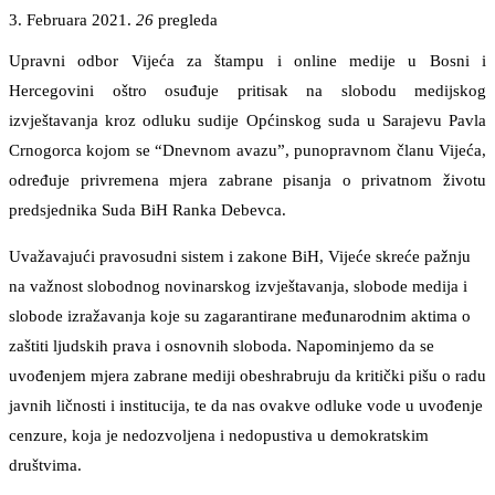
3. Februara 2021.
26
pregleda
Upravni odbor Vijeća za štampu i online medije u Bosni i
Hercegovini oštro osuđuje pritisak na slobodu medijskog
izvještavanja kroz odluku sudije Općinskog suda u Sarajevu Pavla
Crnogorca kojom se “Dnevnom avazu”, punopravnom članu Vijeća,
određuje privremena mjera zabrane pisanja o privatnom životu
predsjednika Suda BiH Ranka Debevca.
Uvažavajući pravosudni sistem i zakone BiH, Vijeće skreće pažnju
na važnost slobodnog novinarskog izvještavanja, slobode medija i
slobode izražavanja koje su zagarantirane međunarodnim aktima o
zaštiti ljudskih prava i osnovnih sloboda. Napominjemo da se
uvođenjem mjera zabrane mediji obeshrabruju da kritički pišu o radu
javnih ličnosti i institucija, te da nas ovakve odluke vode u uvođenje
cenzure, koja je nedozvoljena i nedopustiva u demokratskim
društvima.