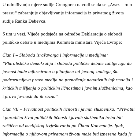
U određivanju mjere sudije Crnogorca navodi se da se „Avaz – roto
pressu“ zabranjuje objavljivanje informacija iz privatnog života
sudije Ranka Debevca.
S tim u vezi, Vijeće podsjeća na odredbe Deklaracije o slobodi
političke debate u medijima Komiteta ministara Vijeća Evrope:
Član I – Sloboda izražavanja i informacije u medijima:
“Pluralistička demokratija i sloboda političke debate zahtijevaju da
javnost bude informirana o pitanjima od javnog značaja, što
podrazumijeva pravo medija na prenošenje negativnih informacija i
kritičkih mišljenja o političkim ličnostima i javnim službenicima, kao
i pravo javnosti da ih sazna”
Član VII – Privatnost političkih ličnosti i javnih službenika: “Privatni
i porodični život političkih ličnosti i javnih službenika treba biti
zaštićen od medijskog izvještavanja po Članu Konvencije. Ipak,
informacija o njihovom privatnom životu može biti iznesena kada je