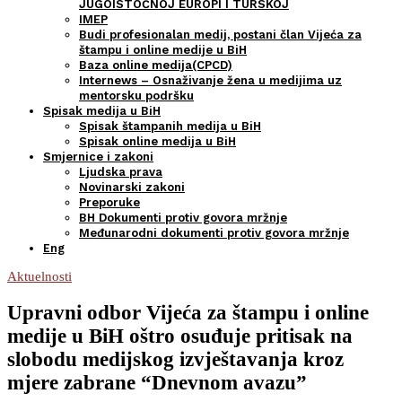
JUGOISTOČNOJ EUROPI I TURSKOJ
IMEP
Budi profesionalan medij, postani član Vijeća za
štampu i online medije u BiH
Baza online medija(CPCD)
Internews – Osnaživanje žena u medijima uz
mentorsku podršku
Spisak medija u BiH
Spisak štampanih medija u BiH
Spisak online medija u BiH
Smjernice i zakoni
Ljudska prava
Novinarski zakoni
Preporuke
BH Dokumenti protiv govora mržnje
Međunarodni dokumenti protiv govora mržnje
Eng
Aktuelnosti
Upravni odbor Vijeća za štampu i online
medije u BiH oštro osuđuje pritisak na
slobodu medijskog izvještavanja kroz
mjere zabrane “Dnevnom avazu”