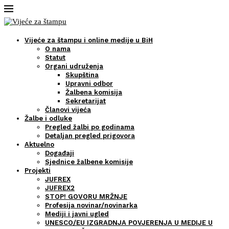
Vijeće za štampu i online medije u BiH
O nama
Statut
Organi udruženja
Skupština
Upravni odbor
Žalbena komisija
Sekretarijat
Članovi vijeća
Žalbe i odluke
Pregled žalbi po godinama
Detaljan pregled prigovora
Aktuelno
Događaji
Sjednice žalbene komisije
Projekti
JUFREX
JUFREX2
STOP! GOVORU MRŽNJE
Profesija novinar/novinarka
Mediji i javni ugled
UNESCO/EU IZGRADNJA POVJERENJA U MEDIJE U