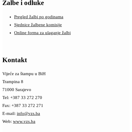
Žalbe i odluke
Pregled žalbi po godinama
Sjednice žalbene komisije
Online forma za ulaganje žalbi
Kontakt
Vijeće za štampu u BiH
Trampina 8
71000 Sarajevo
Tel: +387 33 272 270
Fax: +387 33 272 271
E-mail:
info@vzs.ba
Web:
www.vzs.ba