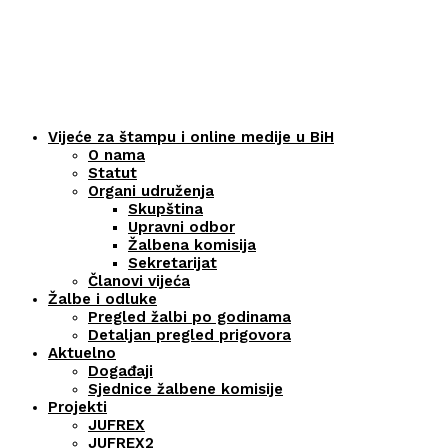
Vijeće za štampu i online medije u BiH
O nama
Statut
Organi udruženja
Skupština
Upravni odbor
Žalbena komisija
Sekretarijat
Članovi vijeća
Žalbe i odluke
Pregled žalbi po godinama
Detaljan pregled prigovora
Aktuelno
Događaji
Sjednice žalbene komisije
Projekti
JUFREX
JUFREX2