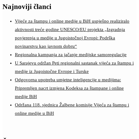
Najnoviji članci
Vijeće za štampu i online medije u BiH uspješno realiziralo
aktivnosti treće godine UNESCO/EU projekta „Izgradnja
povjerenja u medije u Jugoistočnoj Evropi: Podrška
novinarstvu kao javnom dobru“
Regionalna kampanja za jačanje medijske samoregulacije
U Sarajevu održan Peti regionalni sastanak vijeća za štampu i
medije iz Jugoistočne Evrope i Turske
Odgovorna upotreba umjetne inteligencije u medijima:
Pripremljen nacrt izmjena Kodeksa za štampane i online
medije BiH
Održana 118. sjednica Žalbene komisije Vijeća za štampu i
online medije u BiH