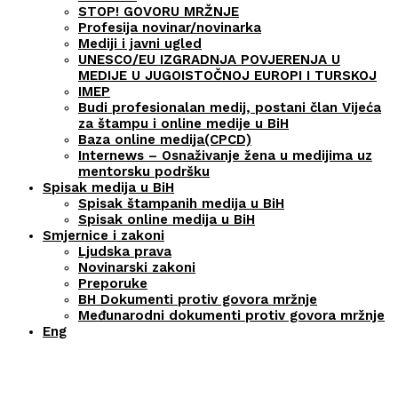
STOP! GOVORU MRŽNJE
Profesija novinar/novinarka
Mediji i javni ugled
UNESCO/EU IZGRADNJA POVJERENJA U
MEDIJE U JUGOISTOČNOJ EUROPI I TURSKOJ
IMEP
Budi profesionalan medij, postani član Vijeća
za štampu i online medije u BiH
Baza online medija(CPCD)
Internews – Osnaživanje žena u medijima uz
mentorsku podršku
Spisak medija u BiH
Spisak štampanih medija u BiH
Spisak online medija u BiH
Smjernice i zakoni
Ljudska prava
Novinarski zakoni
Preporuke
BH Dokumenti protiv govora mržnje
Međunarodni dokumenti protiv govora mržnje
Eng