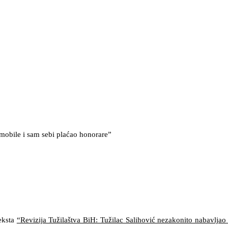
omobile i sam sebi plaćao honorare”
eksta
“Revizija Tužilaštva BiH: Tužilac Salihović nezakonito nabavljao