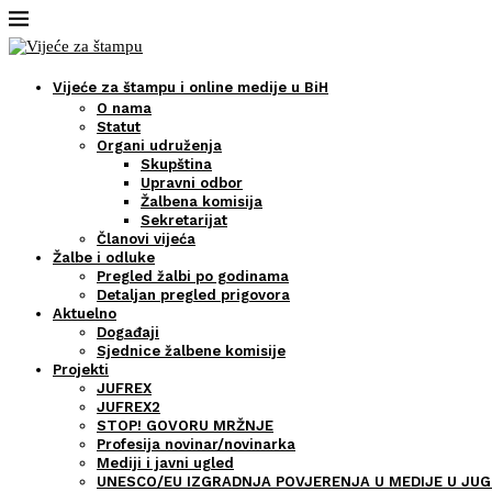
Vijeće za štampu i online medije u BiH
O nama
Statut
Organi udruženja
Skupština
Upravni odbor
Žalbena komisija
Sekretarijat
Članovi vijeća
Žalbe i odluke
Pregled žalbi po godinama
Detaljan pregled prigovora
Aktuelno
Događaji
Sjednice žalbene komisije
Projekti
JUFREX
JUFREX2
STOP! GOVORU MRŽNJE
Profesija novinar/novinarka
Mediji i javni ugled
UNESCO/EU IZGRADNJA POVJERENJA U MEDIJE U JUG