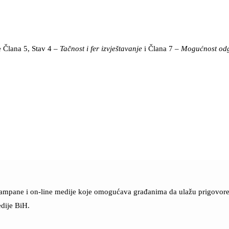
e Člana 5, Stav 4 –
Tačnost i fer izvještavanje
i Člana 7 –
Mogućnost od
štampane i on-line medije koje omogućava građanima da ulažu prigovore n
dije BiH.