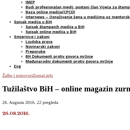
IMEP
Budi profesionalan medij, postani član Vijeća za štamp
Baza online medija(CPCD)
Internews – Osnaživanje žena u medijima uz mentors
Spisak medija u BiH
Spisak štampanih medija u BiH
Spisak online medija u BiH
Smjernice i zakoni
Ljudska prava
Novinarski zakoni
Preporuke
BH Dokumenti protiv govora mržnje
Međunarodni dokumenti protiv govora mržnje
Eng
Žalbe i prigovori
Zurnal.info
Tužilaštvo BiH – online magazin zurna
26. Augusta 2016.
22
pregleda
26.08.2016.