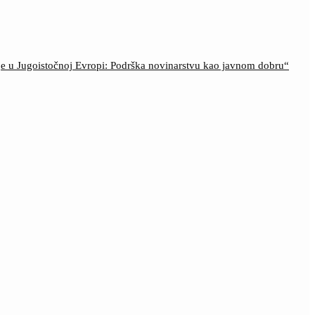
ije u Jugoistočnoj Evropi: Podrška novinarstvu kao javnom dobru“