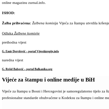
online magazinu zurnal.info.
ISHOD:
Žalba prihvaćena:
Žalbena komisija
Vijeća za štampu utvrdila kršenj
Odluka
Žalbene komisije
prethodna vijest
G. Emir Dervišević – portal Vijestiizregije.info
naredna vijest
G. Rešid Babović – portal Balkanika.org
Vijeće za štampu i online medije u BiH
Vijeće za štampu u Bosni i Hercegovini je samoregulatorno tijelo za 
profesionalne standarde obuhvaćene u Kodeksu za štampu i online me