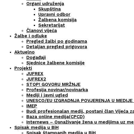
Organi udruženja
Skupština
Upravni odbor
Žalbena komisija
Sekretarijat
Članovi vijeća
Žalbe i odluke
Pregled žalbi po godinama
Detaljan pregled prigovora
Aktuelno
Događaji
Sjednice žalbene komisije
Projekti
JUFREX
JUFREX2
STOP! GOVORU MRŽNJE
Profesija novinar/novinarka
Mediji i javni ugled
UNESCO/EU IZGRADNJA POVJERENJA U MEDIJE 
IMEP
Budi profesionalan medij, postani član Vijeća z
Baza online medija(CPCD)
Internews – Osnaživanje žena u medijima uz m
Spisak medija u BiH
Spisak štampanih medija u BiH