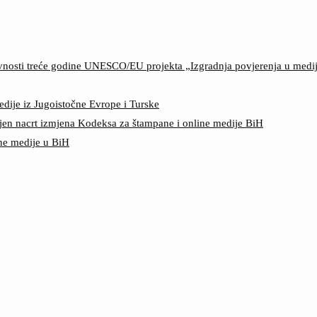
ktivnosti treće godine UNESCO/EU projekta „Izgradnja povjerenja u med
edije iz Jugoistočne Evrope i Turske
jen nacrt izmjena Kodeksa za štampane i online medije BiH
ine medije u BiH