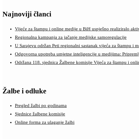
Najnoviji članci
Vijeće za štampu i online medije u BiH uspješno realiziralo a
Regionalna kampanja za jačanje medijske samoregulacije
U Sarajevu održan Peti regionalni sastanak vijeća za štampu i m
Odgovorna upotreba umjetne inteligencije u medijima: Pripreml
Održana 118. sjednica Žalbene komisije Vijeća za štampu i onl
Žalbe i odluke
Pregled žalbi po godinama
Sjednice žalbene komisije
Online forma za ulaganje žalbi