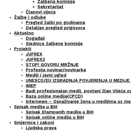
Žalbena komisija
Sekretarijat
Članovi vijeća
Žalbe i odluke
Pregled žalbi po godinama
Detaljan pregled prigovora
Aktuelno
Događaji
Sjednice žalbene komisije
Projekti
JUFREX
JUFREX2
STOP! GOVORU MRŽNJE
Profesija novinar/novinarka
Mediji i javni ugled
UNESCO/EU IZGRADNJA POVJERENJA U MEDIJE 
IMEP
Budi profesionalan medij, postani član Vijeća z
Baza online medija(CPCD)
Internews – Osnaživanje žena u medijima uz m
Spisak medija u BiH
Spisak štampanih medija u BiH
Spisak online medija u BiH
Smjernice i zakoni
Ljudska prava