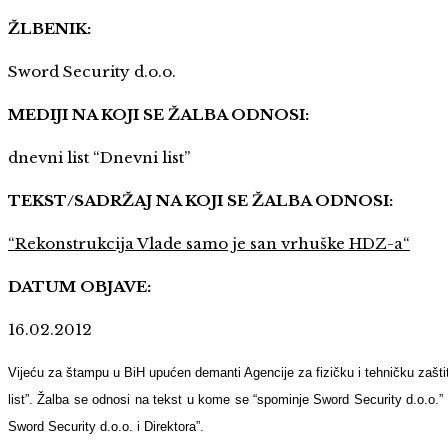
ŽLBENIK:
Sword Security d.o.o.
MEDIJI NA KOJI SE ŽALBA ODNOSI:
dnevni list “Dnevni list”
TEKST/SADRŽAJ NA KOJI SE ŽALBA ODNOSI:
“Rekonstrukcija Vlade samo je san vrhuške HDZ-a“
DATUM OBJAVE:
16.02.2012
Vijeću za štampu u BiH upućen demanti Agencije za fizičku i tehničku zaštit
list”. Žalba se odnosi na tekst u kome se “spominje Sword Security d.o.o.
Sword Security d.o.o. i Direktora”.