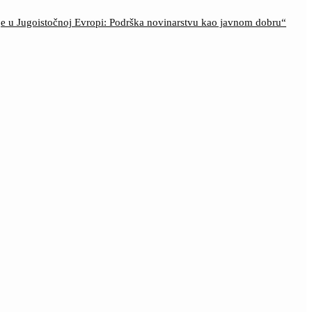
ije u Jugoistočnoj Evropi: Podrška novinarstvu kao javnom dobru“