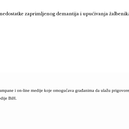
edostatke zaprimljenog demantija i upućivanja žalbenik
štampane i on-line medije koje omogućava građanima da ulažu prigovore n
dije BiH.