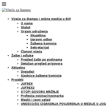
Vijeće za štampu i online medije u BiH
O nama
Statut
Organi udruženja
Skupština
Upravni odbor
Žalbena komisija
Sekretarijat
Članovi vijeća
Žalbe i odluke
Pregled žalbi po godinama
Detaljan pregled prigovora
Aktuelno
Događaji
Sjednice žalbene komisije
Projekti
JUFREX
JUFREX2
STOP! GOVORU MRŽNJE
Profesija novinar/novinarka
Mediji i javni ugled
UNESCO/EU IZGRADNJA POVJERENJA U MEDIJE U JUG