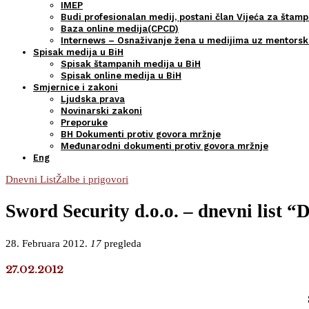
IMEP
Budi profesionalan medij, postani član Vijeća za štamp
Baza online medija(CPCD)
Internews – Osnaživanje žena u medijima uz mentors
Spisak medija u BiH
Spisak štampanih medija u BiH
Spisak online medija u BiH
Smjernice i zakoni
Ljudska prava
Novinarski zakoni
Preporuke
BH Dokumenti protiv govora mržnje
Međunarodni dokumenti protiv govora mržnje
Eng
Dnevni List
Žalbe i prigovori
Sword Security d.o.o. – dnevni list “D
28. Februara 2012.
17
pregleda
27.02.2012