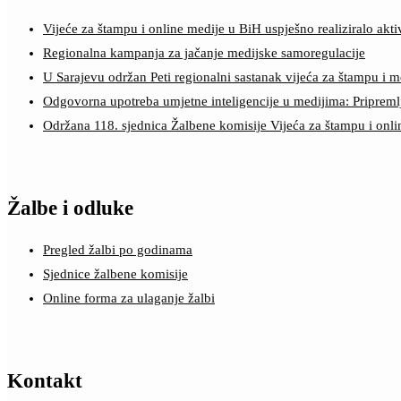
Vijeće za štampu i online medije u BiH uspješno realiziralo a
Regionalna kampanja za jačanje medijske samoregulacije
U Sarajevu održan Peti regionalni sastanak vijeća za štampu i m
Odgovorna upotreba umjetne inteligencije u medijima: Pripreml
Održana 118. sjednica Žalbene komisije Vijeća za štampu i onl
Žalbe i odluke
Pregled žalbi po godinama
Sjednice žalbene komisije
Online forma za ulaganje žalbi
Kontakt