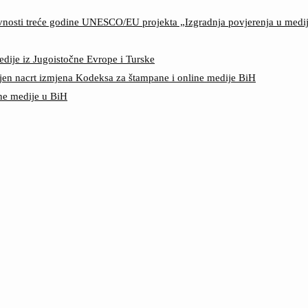
ktivnosti treće godine UNESCO/EU projekta „Izgradnja povjerenja u med
edije iz Jugoistočne Evrope i Turske
jen nacrt izmjena Kodeksa za štampane i online medije BiH
ine medije u BiH