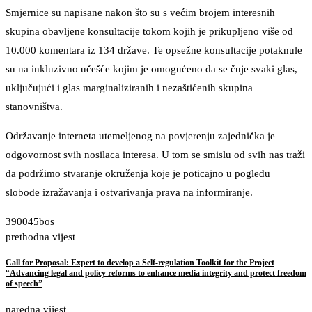
Smjernice su napisane nakon što su s većim brojem interesnih
skupina obavljene konsultacije tokom kojih je prikupljeno više od
10.000 komentara iz 134 države. Te opsežne konsultacije potaknule
su na inkluzivno učešće kojim je omogućeno da se čuje svaki glas,
uključujući i glas marginaliziranih i nezaštićenih skupina
stanovništva.
Održavanje interneta utemeljenog na povjerenju zajednička je
odgovornost svih nosilaca interesa. U tom se smislu od svih nas traži
da podržimo stvaranje okruženja koje je poticajno u pogledu
slobode izražavanja i ostvarivanja prava na informiranje.
390045bos
prethodna vijest
Call for Proposal: Expert to develop a Self-regulation Toolkit for the Project
“Advancing legal and policy reforms to enhance media integrity and protect freedom
of speech”
naredna vijest