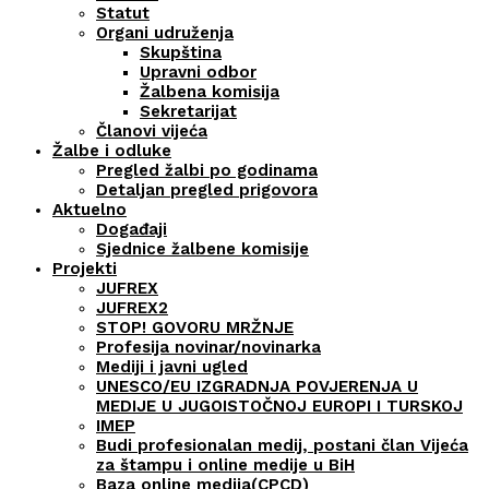
Statut
Organi udruženja
Skupština
Upravni odbor
Žalbena komisija
Sekretarijat
Članovi vijeća
Žalbe i odluke
Pregled žalbi po godinama
Detaljan pregled prigovora
Aktuelno
Događaji
Sjednice žalbene komisije
Projekti
JUFREX
JUFREX2
STOP! GOVORU MRŽNJE
Profesija novinar/novinarka
Mediji i javni ugled
UNESCO/EU IZGRADNJA POVJERENJA U
MEDIJE U JUGOISTOČNOJ EUROPI I TURSKOJ
IMEP
Budi profesionalan medij, postani član Vijeća
za štampu i online medije u BiH
Baza online medija(CPCD)