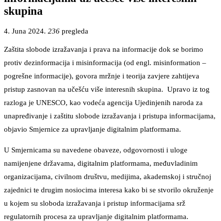
skupina
4. Juna 2024.
236
pregleda
Zaštita slobode izražavanja i prava na informacije dok se borimo
protiv dezinformacija i misinformacija (od engl. misinformation –
pogrešne informacije), govora mržnje i teorija zavjere zahtijeva
pristup zasnovan na učešću više interesnih skupina. Upravo iz tog
razloga je UNESCO, kao vodeća agencija Ujedinjenih naroda za
unapređivanje i zaštitu slobode izražavanja i pristupa informacijama,
objavio Smjernice za upravljanje digitalnim platformama.
U Smjernicama su navedene obaveze, odgovornosti i uloge
namijenjene državama, digitalnim platformama, međuvladinim
organizacijama, civilnom društvu, medijima, akademskoj i stručnoj
zajednici te drugim nosiocima interesa kako bi se stvorilo okruženje
u kojem su sloboda izražavanja i pristup informacijama srž
regulatornih procesa za upravljanje digitalnim platformama.