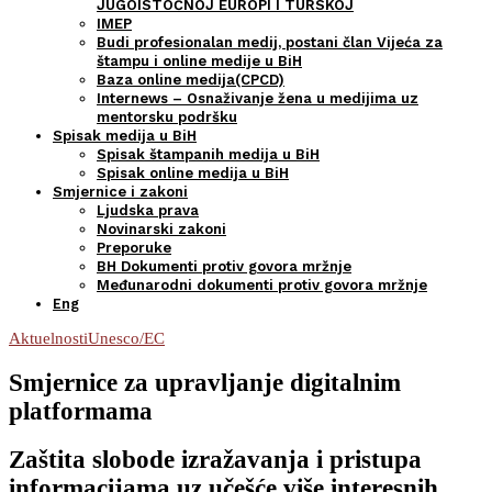
JUGOISTOČNOJ EUROPI I TURSKOJ
IMEP
Budi profesionalan medij, postani član Vijeća za
štampu i online medije u BiH
Baza online medija(CPCD)
Internews – Osnaživanje žena u medijima uz
mentorsku podršku
Spisak medija u BiH
Spisak štampanih medija u BiH
Spisak online medija u BiH
Smjernice i zakoni
Ljudska prava
Novinarski zakoni
Preporuke
BH Dokumenti protiv govora mržnje
Međunarodni dokumenti protiv govora mržnje
Eng
Aktuelnosti
Unesco/EC
Smjernice za upravljanje digitalnim
platformama
Zaštita slobode izražavanja i pristupa
informacijama uz učešće više interesnih