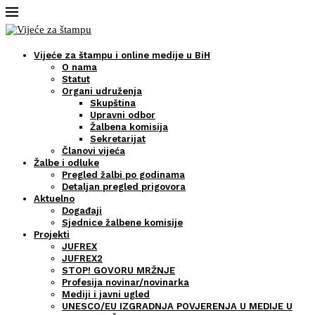
Vijeće za štampu i online medije u BiH
O nama
Statut
Organi udruženja
Skupština
Upravni odbor
Žalbena komisija
Sekretarijat
Članovi vijeća
Žalbe i odluke
Pregled žalbi po godinama
Detaljan pregled prigovora
Aktuelno
Događaji
Sjednice žalbene komisije
Projekti
JUFREX
JUFREX2
STOP! GOVORU MRŽNJE
Profesija novinar/novinarka
Mediji i javni ugled
UNESCO/EU IZGRADNJA POVJERENJA U MEDIJE U