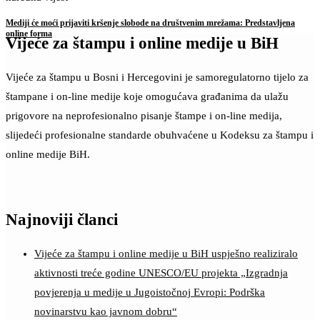
Mediji će moći prijaviti kršenje slobode na društvenim mrežama: Predstavljena
online forma
Vijeće za štampu i online medije u BiH
Vijeće za štampu u Bosni i Hercegovini je samoregulatorno tijelo za
štampane i on-line medije koje omogućava građanima da ulažu
prigovore na neprofesionalno pisanje štampe i on-line medija,
slijedeći profesionalne standarde obuhvaćene u Kodeksu za štampu i
online medije BiH.
Najnoviji članci
Vijeće za štampu i online medije u BiH uspješno realiziralo
aktivnosti treće godine UNESCO/EU projekta „Izgradnja
povjerenja u medije u Jugoistočnoj Evropi: Podrška
novinarstvu kao javnom dobru“