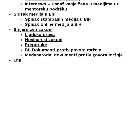
Internews – Osnaživanje žena u medijima uz
mentorsku podršku
Spisak medija u BiH
Spisak štampanih medija u BiH
Spisak online medija u BiH
Smjernice i zakoni
Ljudska prava
Novinarski zakoni
Preporuke
BH Dokumenti protiv govora mržnje
Međunarodni dokumenti protiv govora mržnje
Eng