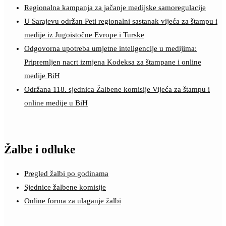
Regionalna kampanja za jačanje medijske samoregulacije
U Sarajevu održan Peti regionalni sastanak vijeća za štampu i
medije iz Jugoistočne Evrope i Turske
Odgovorna upotreba umjetne inteligencije u medijima:
Pripremljen nacrt izmjena Kodeksa za štampane i online
medije BiH
Održana 118. sjednica Žalbene komisije Vijeća za štampu i
online medije u BiH
Žalbe i odluke
Pregled žalbi po godinama
Sjednice žalbene komisije
Online forma za ulaganje žalbi