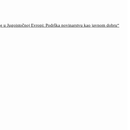
ije u Jugoistočnoj Evropi: Podrška novinarstvu kao javnom dobru“