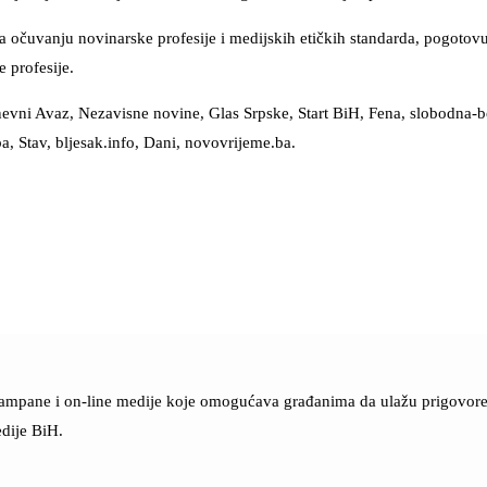
 na očuvanju novinarske profesije i medijskih etičkih standarda, pogotov
 profesije.
nevni Avaz, Nezavisne novine, Glas Srpske, Start BiH, Fena, slobodna-
a, Stav, bljesak.info, Dani, novovrijeme.ba.
štampane i on-line medije koje omogućava građanima da ulažu prigovore n
dije BiH.