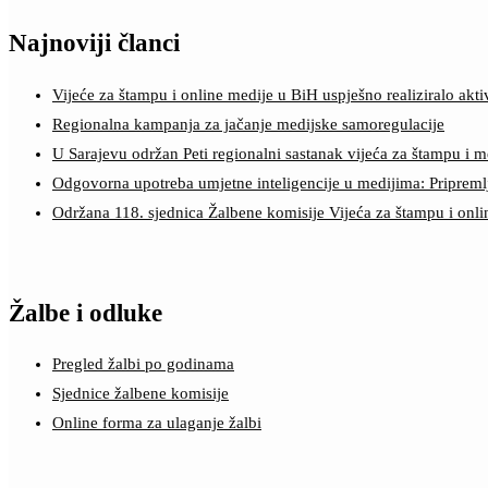
Najnoviji članci
Vijeće za štampu i online medije u BiH uspješno realiziralo a
Regionalna kampanja za jačanje medijske samoregulacije
U Sarajevu održan Peti regionalni sastanak vijeća za štampu i m
Odgovorna upotreba umjetne inteligencije u medijima: Pripreml
Održana 118. sjednica Žalbene komisije Vijeća za štampu i onl
Žalbe i odluke
Pregled žalbi po godinama
Sjednice žalbene komisije
Online forma za ulaganje žalbi