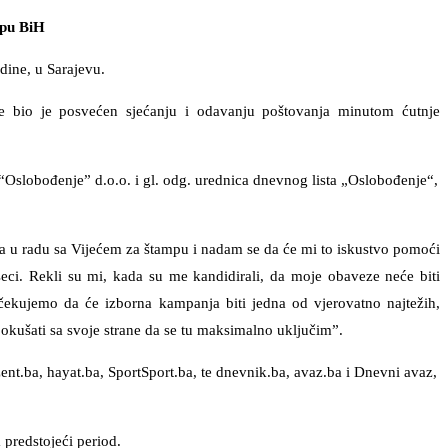
mpu BiH
dine, u Sarajevu.
ine bio je posvećen sjećanju i odavanju poštovanja minutom ćutnje
Oslobođenje” d.o.o. i gl. odg. urednica dnevnog lista „Oslobođenje“,
va u radu sa Vijećem za štampu i nadam se da će mi to iskustvo pomoći
ci. Rekli su mi, kada su me kandidirali, da moje obaveze neće biti
ekujemo da će izborna kampanja biti jedna od vjerovatno najtežih,
pokušati sa svoje strane da se tu maksimalno uključim”.
zent.ba, hayat.ba, SportSport.ba, te dnevnik.ba, avaz.ba i Dnevni avaz,
 predstojeći period.