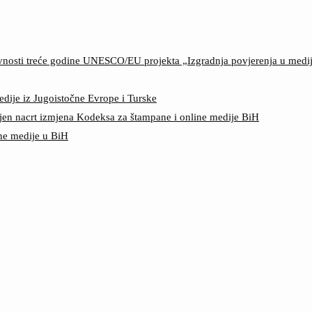
ktivnosti treće godine UNESCO/EU projekta „Izgradnja povjerenja u med
edije iz Jugoistočne Evrope i Turske
jen nacrt izmjena Kodeksa za štampane i online medije BiH
ine medije u BiH