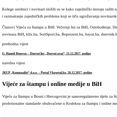
Kolege urednici i novinari složili su se kako zajednički moraju raditi
i razmatranje zajedničkih problema koji se tiču ugrožavanja novinarske
Članovi Vijeća za štampu u BiH: Večernji list za BiH, Oslobođenje, D
novinara BiH, klix.ba, SortSport.ba, Reprezent.ba, hayat.ba, dnevnik.b
prethodna vijest
G. Hamid Begovac – Dnevni list „Dnevni avaz“, 21.12.2017. godine
naredna vijest
JKUP „Komunalije“ d.o.o. – Portal Vkportal.ba, 26.12.2017. godine
Vijeće za štampu i online medije u BiH
Vijeće za štampu u Bosni i Hercegovini je samoregulatorno tijelo za 
profesionalne standarde obuhvaćene u Kodeksu za štampu i online me