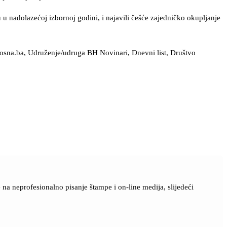
u u nadolazećoj izbornoj godini, i najavili češće zajedničko okupljanje
bosna.ba, Udruženje/udruga BH Novinari, Dnevni list, Društvo
a neprofesionalno pisanje štampe i on-line medija, slijedeći