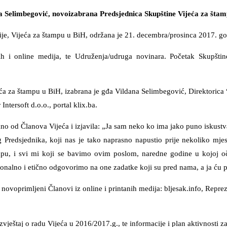
a Selimbegović, novoizabrana Predsjednica Skupštine Vijeća za šta
ije, Vijeća za štampu u BiH, održana je 21. decembra/prosinca 2017. go
nih i online medija, te Udruženja/udruga novinara. Početak Skupšt
 za štampu u BiH, izabrana je gđa Vildana Selimbegović, Direktorica “
ntersoft d.o.o., portal klix.ba.
ano od Članova Vijeća i izjavila: „Ja sam neko ko ima jako puno iskust
redsjednika, koji nas je tako naprasno napustio prije nekoliko mjese
mpu, i svi mi koji se bavimo ovim poslom, naredne godine u kojoj oč
esionalno i etično odgovorimo na one zadatke koji su pred nama, a ja ću 
i novoprimljeni Članovi iz online i printanih medija: bljesak.info, Repre
zvještaj o radu Vijeća u 2016/2017.g., te informacije i plan aktivnosti za