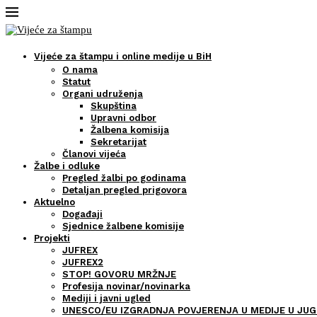
Vijeće za štampu i online medije u BiH
O nama
Statut
Organi udruženja
Skupština
Upravni odbor
Žalbena komisija
Sekretarijat
Članovi vijeća
Žalbe i odluke
Pregled žalbi po godinama
Detaljan pregled prigovora
Aktuelno
Događaji
Sjednice žalbene komisije
Projekti
JUFREX
JUFREX2
STOP! GOVORU MRŽNJE
Profesija novinar/novinarka
Mediji i javni ugled
UNESCO/EU IZGRADNJA POVJERENJA U MEDIJE U JUG