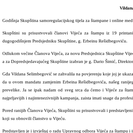
Vildan
Godišnja Skupština samoregulacijskog tijela za štampane i online med
Skupštini su prisustvovali članovi Vijeća za štampu iz 19 printa
dugogodišnjem Predsjedniku Skupštine, g. Erbeinu Rešidbegoviću.
Odlukom većine Članova Vijeća, za novu Predsjednica Skupštine Vijeća
a za Dopredsjedavajućeg Skupštine izabran je g. Dario Šimić, Direktor I
Gđa Vildana Selimbegović se zahvalila na povjerenju koje joj je ukaz
da u ovom mandatu zamjenim Erbeina Rešidbegovića, našeg ranijeg P
prevelike. Ja se ipak nadam od sveg srca da ćemo i Vijeće za šta
najprljavijih i najintenezivnijih kampanja, zaista imati snage da prof
Pored ranijih Članova Vijeća, Skupštini su prisustvovali i predstavljen
koji su obnovili članstvo u Vijeću.
Predstavljen je i izvještaj o radu Upravnog odbora Vijeća za štampu i i