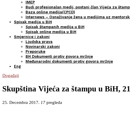
IMEP
Budi profesionalan medij, postani član Vijeća za štamp
Baza online medija(CPCD)
Internews – Osnaživanje žena u medijima uz mentors
Spisak medija u BiH
Spisak štampanih medija u BiH
Spisak online medija u BiH
Smjernice i zakoni
Ljudska prava
Novinarski zakoni
Preporuke
BH Dokumenti protiv govora mržnje
Međunarodni dokumenti protiv govora mržnje
Eng
Događaji
Skupština Vijeća za štampu u BiH, 21
25. Decembra 2017.
17
pregleda