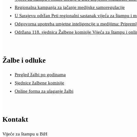
Regionalna kampanja za jačanje medijske samoregulacije
U Sarajevu održan Peti regionalni sastanak vijeća za štampu i m
Odgovorna upotreba umjetne inteligencije u medijima: Pripreml
Održana 118. sjednica Žalbene komisije Vijeća za štampu i onl
Žalbe i odluke
Pregled žalbi po godinama
Sjednice žalbene komisije
Online forma za ulaganje žalbi
Kontakt
Vijeće za štampu u BiH