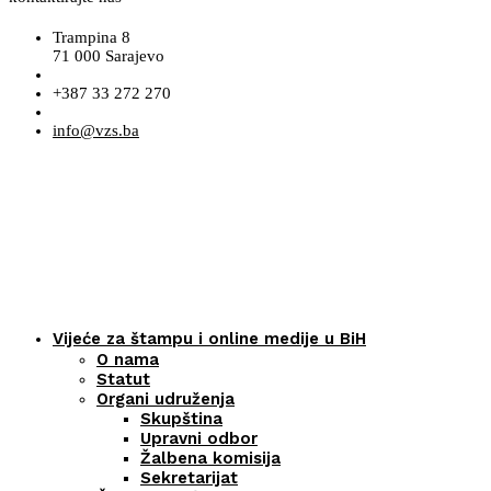
Trampina 8
71 000 Sarajevo
+387 33 272 270
info@vzs.ba
Vijeće za štampu i online medije u BiH
O nama
Statut
Organi udruženja
Skupština
Upravni odbor
Žalbena komisija
Sekretarijat