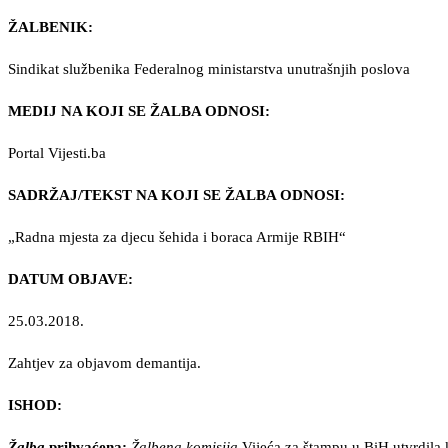
ŽALBENIK:
Sindikat službenika Federalnog ministarstva unutrašnjih poslova
MEDIJ NA KOJI SE ŽALBA ODNOSI:
Portal Vijesti.ba
SADRŽAJ/TEKST NA KOJI SE ŽALBA ODNOSI:
„Radna mjesta za djecu šehida i boraca Armije RBIH“
DATUM OBJAVE:
25.03.2018.
Zahtjev za objavom demantija.
ISHOD:
Žalba
prihvaćena:
Žalbena komisija
Vijeća za štampu u BiH utvrdila