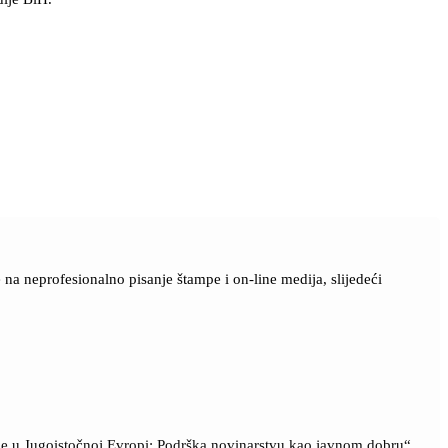
a neprofesionalno pisanje štampe i on-line medija, slijedeći
ije u Jugoistočnoj Evropi: Podrška novinarstvu kao javnom dobru“