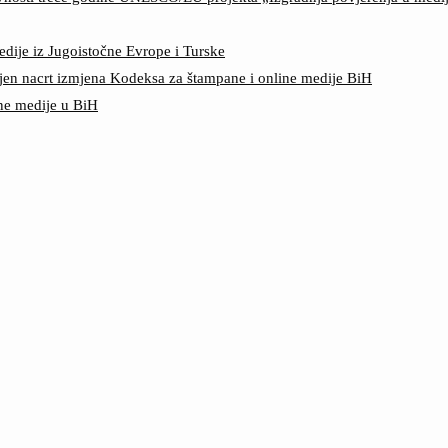
edije iz Jugoistočne Evrope i Turske
jen nacrt izmjena Kodeksa za štampane i online medije BiH
ine medije u BiH