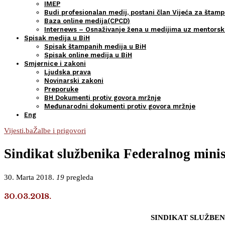
IMEP
Budi profesionalan medij, postani član Vijeća za štamp
Baza online medija(CPCD)
Internews – Osnaživanje žena u medijima uz mentors
Spisak medija u BiH
Spisak štampanih medija u BiH
Spisak online medija u BiH
Smjernice i zakoni
Ljudska prava
Novinarski zakoni
Preporuke
BH Dokumenti protiv govora mržnje
Međunarodni dokumenti protiv govora mržnje
Eng
Vijesti.ba
Žalbe i prigovori
Sindikat službenika Federalnog minist
30. Marta 2018.
19
pregleda
30.03.2018.
SINDIKAT SLUŽBEN