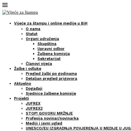
Vijeće za štampu i online medije u BiH
O nama
Statut
Organi udruženja
Skupština
Upravni odbor
Žalbena komisija
Sekretarijat
Članovi vijeća
Žalbe i odluke
Pregled žalbi po godinama
Detaljan pregled prigovora
Aktuelno
Događaji
Sjednice žalbene komisije
Projekti
JUFREX
JUFREX2
STOP! GOVORU MRŽNJE
Profesija novinar/novinarka
Mediji i javni ugled
UNESCO/EU IZGRADNJA POVJERENJA U MEDIJE U JUG