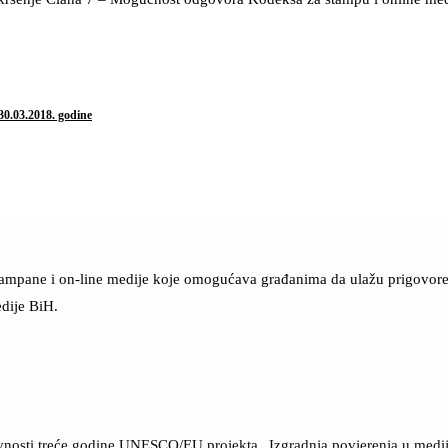
30.03.2018. godine
štampane i on-line medije koje omogućava građanima da ulažu prigovore n
dije BiH.
ktivnosti treće godine UNESCO/EU projekta „Izgradnja povjerenja u med