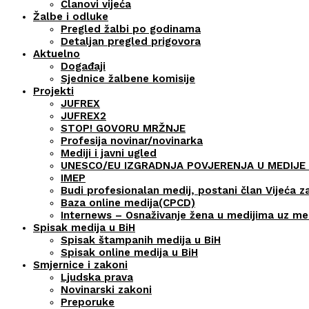
Članovi vijeća
Žalbe i odluke
Pregled žalbi po godinama
Detaljan pregled prigovora
Aktuelno
Događaji
Sjednice žalbene komisije
Projekti
JUFREX
JUFREX2
STOP! GOVORU MRŽNJE
Profesija novinar/novinarka
Mediji i javni ugled
UNESCO/EU IZGRADNJA POVJERENJA U MEDIJE 
IMEP
Budi profesionalan medij, postani član Vijeća z
Baza online medija(CPCD)
Internews – Osnaživanje žena u medijima uz m
Spisak medija u BiH
Spisak štampanih medija u BiH
Spisak online medija u BiH
Smjernice i zakoni
Ljudska prava
Novinarski zakoni
Preporuke