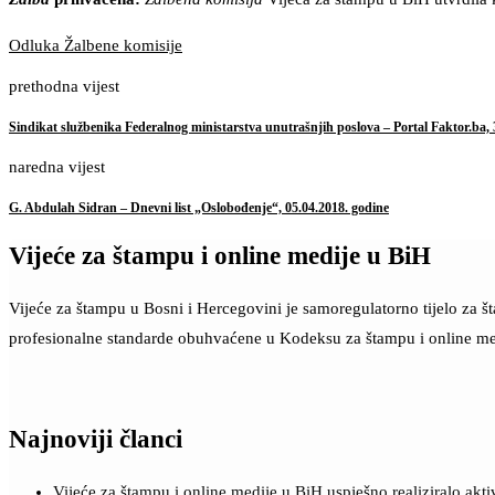
Odluka Žalbene komisije
prethodna vijest
Sindikat službenika Federalnog ministarstva unutrašnjih poslova – Portal Faktor.ba, 
naredna vijest
G. Abdulah Sidran – Dnevni list „Oslobođenje“, 05.04.2018. godine
Vijeće za štampu i online medije u BiH
Vijeće za štampu u Bosni i Hercegovini je samoregulatorno tijelo za 
profesionalne standarde obuhvaćene u Kodeksu za štampu i online me
Najnoviji članci
Vijeće za štampu i online medije u BiH uspješno realiziralo a