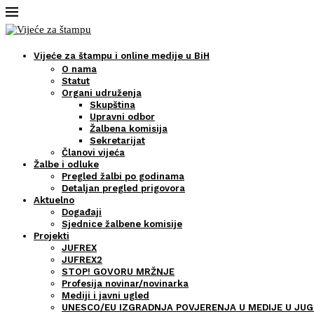
Vijeće za štampu i online medije u BiH
O nama
Statut
Organi udruženja
Skupština
Upravni odbor
Žalbena komisija
Sekretarijat
Članovi vijeća
Žalbe i odluke
Pregled žalbi po godinama
Detaljan pregled prigovora
Aktuelno
Događaji
Sjednice žalbene komisije
Projekti
JUFREX
JUFREX2
STOP! GOVORU MRŽNJE
Profesija novinar/novinarka
Mediji i javni ugled
UNESCO/EU IZGRADNJA POVJERENJA U MEDIJE U JUG