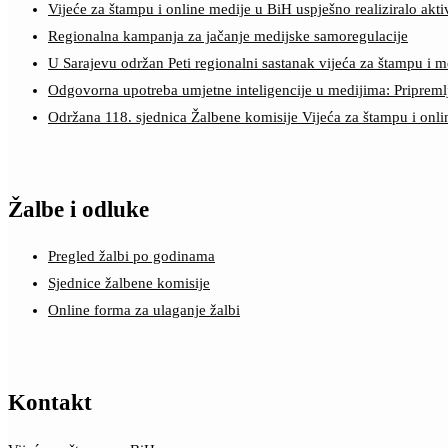
Vijeće za štampu i online medije u BiH uspješno realiziralo a
Regionalna kampanja za jačanje medijske samoregulacije
U Sarajevu održan Peti regionalni sastanak vijeća za štampu i m
Odgovorna upotreba umjetne inteligencije u medijima: Pripreml
Održana 118. sjednica Žalbene komisije Vijeća za štampu i onl
Žalbe i odluke
Pregled žalbi po godinama
Sjednice žalbene komisije
Online forma za ulaganje žalbi
Kontakt