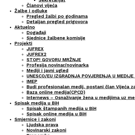
Članovi vijeća
Žalbe i odluke
Pregled žalbi po godinama
Detaljan pregled prigovora
Aktuelno
Događaji
Sjednice žalbene komisije
Projekti
JUFREX
JUFREX2
STOP! GOVORU MRŽNJE
Profesija novinar/novinarka
Mediji i javni ugled
UNESCO/EU IZGRADNJA POVJERENJA U MEDIJE 
IMEP
Budi profesionalan medij, postani član Vijeća z
Baza online medija(CPCD)
Internews – Osnaživanje žena u medijima uz m
Spisak medija u BiH
Spisak štampanih medija u BiH
Spisak online medija u BiH
Smjernice i zakoni
Ljudska prava
Novinarski zakoni