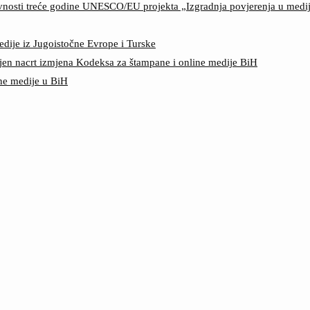
ktivnosti treće godine UNESCO/EU projekta „Izgradnja povjerenja u med
edije iz Jugoistočne Evrope i Turske
jen nacrt izmjena Kodeksa za štampane i online medije BiH
ine medije u BiH