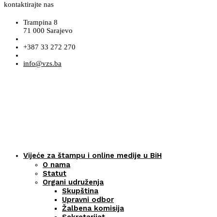
kontaktirajte nas
Trampina 8
71 000 Sarajevo
+387 33 272 270
info@vzs.ba
Vijeće za štampu i online medije u BiH
O nama
Statut
Organi udruženja
Skupština
Upravni odbor
Žalbena komisija
Sekretarijat