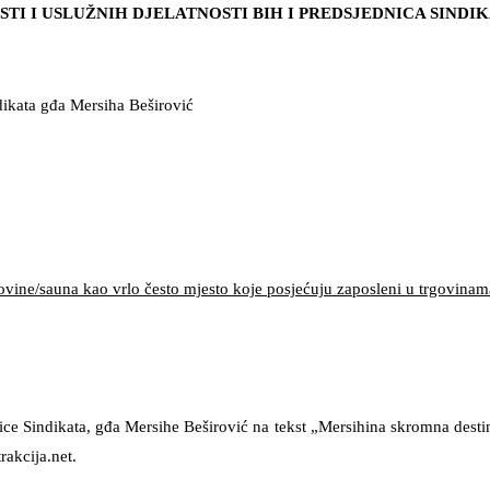
I I USLUŽNIH DJELATNOSTI BIH I PREDSJEDNICA SINDIK
ndikata gđa Mersiha Beširović
govine/sauna kao vrlo često mjesto koje posjećuju zaposleni u trgovina
nice Sindikata, gđa Mersihe Beširović na tekst „Mersihina skromna desti
rakcija.net.