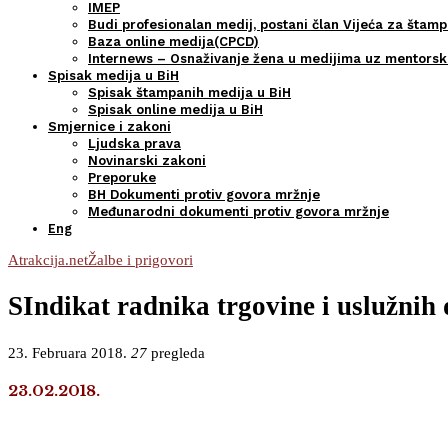
IMEP
Budi profesionalan medij, postani član Vijeća za štamp
Baza online medija(CPCD)
Internews – Osnaživanje žena u medijima uz mentors
Spisak medija u BiH
Spisak štampanih medija u BiH
Spisak online medija u BiH
Smjernice i zakoni
Ljudska prava
Novinarski zakoni
Preporuke
BH Dokumenti protiv govora mržnje
Međunarodni dokumenti protiv govora mržnje
Eng
Atrakcija.net
Žalbe i prigovori
SIndikat radnika trgovine i uslužnih d
23. Februara 2018.
27
pregleda
23.02.2018.