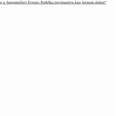
ije u Jugoistočnoj Evropi: Podrška novinarstvu kao javnom dobru“