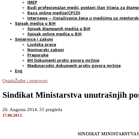
IMEP
Budi profesionalan medij, postani član Vijeća za štamp
Baza online medija(CPCD)
Internews – Osnaživanje žena u medijima uz mentors
Spisak medija u BiH
Spisak štampanih medija u BiH
Spisak online medija u BiH
Smjernice i zakoni
Ljudska prava
Novinarski zakoni
Preporuke
BH Dokumenti protiv govora mržnje
Međunarodni dokumenti protiv govora mržnje
Eng
Ostalo
Žalbe i prigovori
Sindikat Ministarstva unutrašnjih p
26. Augusta 2014.
55
pregleda
17.06.2013.
SINDIKAT MINISTARSTVA