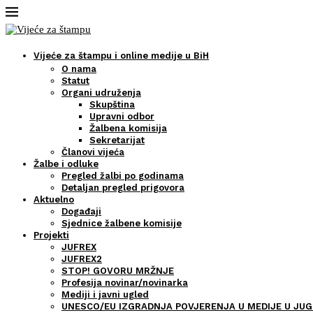
Vijeće za štampu i online medije u BiH
O nama
Statut
Organi udruženja
Skupština
Upravni odbor
Žalbena komisija
Sekretarijat
Članovi vijeća
Žalbe i odluke
Pregled žalbi po godinama
Detaljan pregled prigovora
Aktuelno
Događaji
Sjednice žalbene komisije
Projekti
JUFREX
JUFREX2
STOP! GOVORU MRŽNJE
Profesija novinar/novinarka
Mediji i javni ugled
UNESCO/EU IZGRADNJA POVJERENJA U MEDIJE U JUG