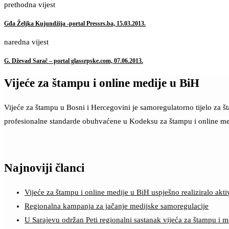
prethodna vijest
Gđa Željka Kujundžija -portal Pressrs.ba, 15.03.2013.
naredna vijest
G. Dževad Sarač – portal glassrpske.com, 07.06.2013.
Vijeće za štampu i online medije u BiH
Vijeće za štampu u Bosni i Hercegovini je samoregulatorno tijelo za 
profesionalne standarde obuhvaćene u Kodeksu za štampu i online me
Najnoviji članci
Vijeće za štampu i online medije u BiH uspješno realiziralo a
Regionalna kampanja za jačanje medijske samoregulacije
U Sarajevu održan Peti regionalni sastanak vijeća za štampu i m