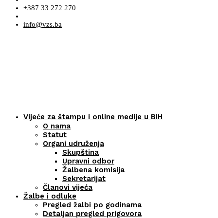
+387 33 272 270
info@vzs.ba
Vijeće za štampu i online medije u BiH
O nama
Statut
Organi udruženja
Skupština
Upravni odbor
Žalbena komisija
Sekretarijat
Članovi vijeća
Žalbe i odluke
Pregled žalbi po godinama
Detaljan pregled prigovora