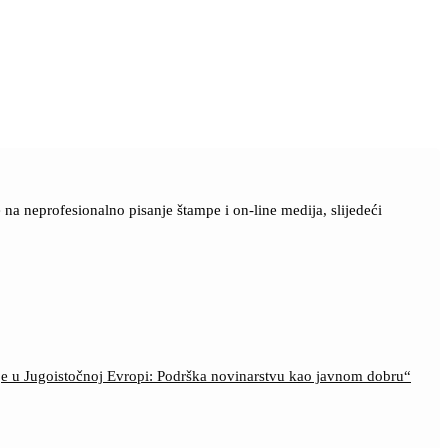
a neprofesionalno pisanje štampe i on-line medija, slijedeći
ije u Jugoistočnoj Evropi: Podrška novinarstvu kao javnom dobru“