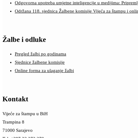
Odgovorna upotreba umjetne inteligencije u medijima: Pripreml
Održana 118. sjednica Žalbene komisije Vijeća za štampu i onl
Žalbe i odluke
Pregled žalbi po godinama
Sjednice žalbene komisije
Online forma za ulaganje žalbi
Kontakt
Vijeće za štampu u BiH
Trampina 8
71000 Sarajevo