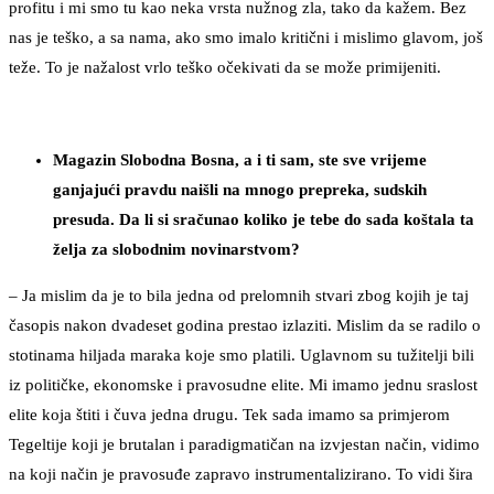
profitu i mi smo tu kao neka vrsta nužnog zla, tako da kažem. Bez
nas je teško, a sa nama, ako smo imalo kritični i mislimo glavom, još
teže. To je nažalost vrlo teško očekivati da se može primijeniti.
Magazin Slobodna Bosna, a i ti sam, ste sve vrijeme
ganjajući pravdu naišli na mnogo prepreka, sudskih
presuda. Da li si sračunao koliko je tebe do sada koštala ta
želja za slobodnim novinarstvom?
– Ja mislim da je to bila jedna od prelomnih stvari zbog kojih je taj
časopis nakon dvadeset godina prestao izlaziti. Mislim da se radilo o
stotinama hiljada maraka koje smo platili. Uglavnom su tužitelji bili
iz političke, ekonomske i pravosudne elite. Mi imamo jednu sraslost
elite koja štiti i čuva jedna drugu. Tek sada imamo sa primjerom
Tegeltije koji je brutalan i paradigmatičan na izvjestan način, vidimo
na koji način je pravosuđe zapravo instrumentalizirano. To vidi šira