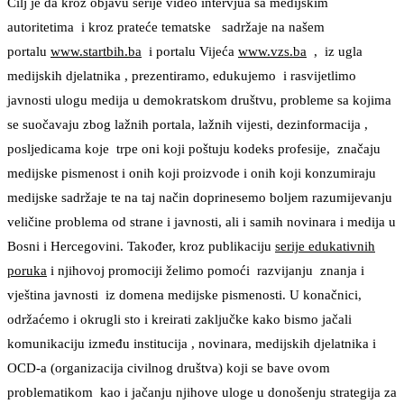
Cilj je da kroz objavu serije video intervjua sa medijskim
autoritetima i kroz prateće tematske sadržaje na našem
portalu
www.startbih.ba
i portalu Vijeća
www.vzs.ba
, iz ugla
medijskih djelatnika , prezentiramo, edukujemo i rasvijetlimo
javnosti ulogu medija u demokratskom društvu, probleme sa kojima
se suočavaju zbog lažnih portala, lažnih vijesti, dezinformacija ,
posljedicama koje trpe oni koji poštuju kodeks profesije, značaju
medijske pismenost i onih koji proizvode i onih koji konzumiraju
medijske sadržaje te na taj način doprinesemo boljem razumijevanju
veličine problema od strane i javnosti, ali i samih novinara i medija u
Bosni i Hercegovini. Također, kroz publikaciju
serije edukativnih
poruka
i njihovoj promociji želimo pomoći razvijanju znanja i
vještina javnosti iz domena medijske pismenosti. U konačnici,
održaćemo i okrugli sto i kreirati zaključke kako bismo jačali
komunikaciju između institucija , novinara, medijskih djelatnika i
OCD-a (organizacija civilnog društva) koji se bave ovom
problematikom kao i jačanju njihove uloge u donošenju strategija za