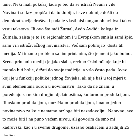
time. Neki mali pokušaj tada je bio da se istraži Neum i vile.
Novinari su krv propišali da to dobiju, i sve dok nije došli do
demokratizacije društva i pada te vlasti nisi mogao objavljivati takvu
vrstu tekstova. Ili ovo što radi Žurnal, Avdo Avdić i kolege iz
Žurnala, zaista je to i u regionalnom i u Evropskom smislu sami špic,
sami vrh istraživačkog novinarstva. Već sam pobrojao dosta tih
medija. Mi imamo problem sa tim printanim, što je meni jako bolno.
Scena printanih medija je jako slaba, recimo Oslobođenje koje bi
moralo biti bolje, držati do svoje tradicije, a vrlo često pada. Avaz
koji je u funkciji politike jednog čovjeka, ali nije baš u toj mjeri u
svim elementima odron u novinarstvu. Tako da ne znam, u
poređenju sa nekim drugim djelatnostima, kulturnom produkcijom,
filmskom produkcijom, muzičkom produkcijom, imamo jedno
novinarstvo za koje nemamo razloga biti nezadovoljni. Naravno, sve
to može biti i na puno većem nivou, ali govorim da smo mi
kadrovski, kao i u svemu drugome, užasno osakaćeni u zadnjih 25
godina.