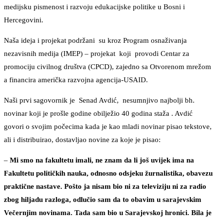
medijsku pismenost i razvoju edukacijske politike u Bosni i
Hercegovini.
Naša ideja i projekat podržani su kroz Program osnaživanja
nezavisnih medija (IMEP) – projekat koji provodi Centar za
promociju civilnog društva (CPCD), zajedno sa Otvorenom mrežom
a financira američka razvojna agencija-USAID.
Naši prvi sagovornik je Senad Avdić, nesumnjivo najbolji bh.
novinar koji je prošle godine obilježio 40 godina staža . Avdić
govori o svojim počecima kada je kao mladi novinar pisao tekstove,
ali i distribuirao, dostavljao novine za koje je pisao:
–
Mi smo na fakultetu imali, ne znam da li još uvijek ima na
Fakultetu političkih nauka, odnosno odsjeku žurnalistika, obavezu
praktične nastave. Pošto ja nisam bio ni za televiziju ni za radio
zbog hiljadu razloga, odlučio sam da to obavim u sarajevskim
Večernjim novinama. Tada sam bio u Sarajevskoj hronici. Bila je