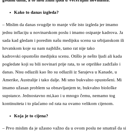
godinu dana, a to nisu znali ljudi u Večernjim novinama.
Kako to danas izgleda?
– Mislim da danas svugdje to manje više isto izgleda jer imamo
jednu inflaciju u novinarskom poslu i imamo osipanje kadrova. Ja
sada kad gledam i poredim našu medijsku scenu sa srbijanskom ili
hrvatskom koje su nam najbliže, tamo rat nije tako
kadrovski opustošio medijsku scenu. Otišlo je nešto ljudi ali kada
pogledate koji su bili novinari prije rata, to se otprilike zadržalo i
danas. Nisu odlazili kao što su odlazili iz Sarajeva u Kanade, u
Amerike, Australije i tako dalje. Mi smo bukvalno opustošeni. Mi
imamo užasan problem sa obnavljanjem te, bukvalno biološke
supstance. Jednostavno mi,kao i u mnogo čemu, nemamo tog
kontinuiteta i to plaćamo od rata na ovamo velikom cijenom.
Koja je to cijena?
– Prvo mislim da je užasno važno da u ovom poslu ne smatraš da si