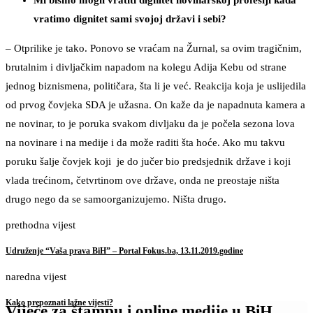
Mi bismo mogli vratiti dignitet novinarskoj profesiji kada
vratimo dignitet sami svojoj državi i sebi?
– Otprilike je tako. Ponovo se vraćam na Žurnal, sa ovim tragičnim,
brutalnim i divljačkim napadom na kolegu Adija Kebu od strane
jednog biznismena, političara, šta li je već. Reakcija koja je uslijedila
od prvog čovjeka SDA je užasna. On kaže da je napadnuta kamera a
ne novinar, to je poruka svakom divljaku da je počela sezona lova
na novinare i na medije i da može raditi šta hoće. Ako mu takvu
poruku šalje čovjek koji je do jučer bio predsjednik države i koji
vlada trećinom, četvrtinom ove države, onda ne preostaje ništa
drugo nego da se samoorganizujemo. Ništa drugo.
prethodna vijest
Udruženje “Vaša prava BiH” – Portal Fokus.ba, 13.11.2019.godine
naredna vijest
Kako prepoznati lažne vijesti?
Vijeće za štampu i online medije u BiH