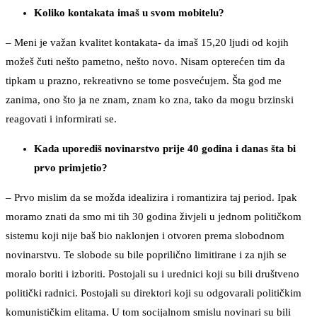
Koliko kontakata imaš u svom mobitelu?
– Meni je važan kvalitet kontakata- da imaš 15,20 ljudi od kojih
možeš čuti nešto pametno, nešto novo. Nisam opterećen tim da
tipkam u prazno, rekreativno se tome posvećujem. Šta god me
zanima, ono što ja ne znam, znam ko zna, tako da mogu brzinski
reagovati i informirati se.
Kada uporediš novinarstvo prije 40 godina i danas šta bi
prvo primjetio?
– Prvo mislim da se možda idealizira i romantizira taj period. Ipak
moramo znati da smo mi tih 30 godina živjeli u jednom političkom
sistemu koji nije baš bio naklonjen i otvoren prema slobodnom
novinarstvu. Te slobode su bile poprilično limitirane i za njih se
moralo boriti i izboriti. Postojali su i urednici koji su bili društveno
politički radnici. Postojali su direktori koji su odgovarali političkim
komunističkim elitama. U tom socijalnom smislu novinari su bili