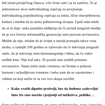
biti iznad prosječnog čitaoca, vrlo često sam i ja tu zatečen. To je
jednostavno stvar individualnog osjećaja za povjerenje,
individualnog pojedinačnog osjećaja za istinu, lične obavještenosti,
kulture i mislim da tu nema jedinstvenog recepta. Ljudi sada misle
da se tu daju neka paušalna mišljenja da će portali pregaziti medije,
da je ova četvrta informatička generacija smrt pravom novinarstvu.
Mislim da nije, mislim da je uvijek u istoriji postojala takva vrsta
straha, u zadnjih 100 godina se vjerovalo da će televizija pregaziti
radio, da je televizija smrt kinematografije i filma, da će video
uništiti kino. Nije baš tako. Ni portali nisu uništili printano
novinarstvo. Nama treba malo vremena, mi živimo u jednom
burnom i uzbudljivom vremenu i treba nam da se zaustavimo i
vidimo na koji način će se sve ovo skupa završiti.
Kako vratiti dignitet profesiji, bez da budemo zadovoljni
time što smo možda cjenjeniji od tužilaštva, politike….
Samo poštovati elementarne, ne samo profesionalne, nego i moralne