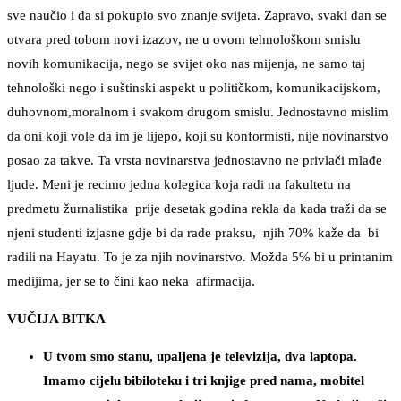
sve naučio i da si pokupio svo znanje svijeta. Zapravo, svaki dan se
otvara pred tobom novi izazov, ne u ovom tehnološkom smislu
novih komunikacija, nego se svijet oko nas mijenja, ne samo taj
tehnološki nego i suštinski aspekt u političkom, komunikacijskom,
duhovnom,moralnom i svakom drugom smislu. Jednostavno mislim
da oni koji vole da im je lijepo, koji su konformisti, nije novinarstvo
posao za takve. Ta vrsta novinarstva jednostavno ne privlači mlađe
ljude. Meni je recimo jedna kolegica koja radi na fakultetu na
predmetu žurnalistika prije desetak godina rekla da kada traži da se
njeni studenti izjasne gdje bi da rade praksu, njih 70% kaže da bi
radili na Hayatu. To je za njih novinarstvo. Možda 5% bi u printanim
medijima, jer se to čini kao neka afirmacija.
VUČIJA BITKA
U tvom smo stanu, upaljena je televizija, dva laptopa.
Imamo cijelu bibiloteku i tri knjige pred nama, mobitel