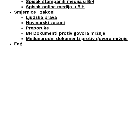
Spisak štampanih medija u BiH
Spisak online medija u BiH
Smjernice i zakoni
Ljudska prava
Novinarski zakoni
Preporuke
BH Dokumenti protiv govora mržnje
Međunarodni dokumenti protiv govora mržnje
Eng