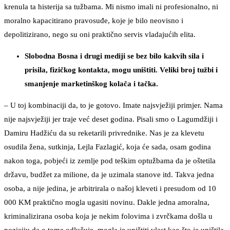
krenula ta histerija sa tužbama. Mi nismo imali ni profesionalno, ni
moralno kapacitirano pravosuđe, koje je bilo neovisno i
depolitizirano, nego su oni praktično servis vladajućih elita.
Slobodna Bosna i drugi mediji se bez bilo kakvih sila i
prisila, fizičkog kontakta, mogu uništiti. Veliki broj tužbi i
smanjenje marketinškog kolača i tačka.
– U toj kombinaciji da, to je gotovo. Imate najsvježiji primjer. Nama
nije najsvježiji jer traje već deset godina. Pisali smo o Lagumdžiji i
Damiru Hadžiću da su reketarili privrednike. Nas je za klevetu
osudila žena, sutkinja, Lejla Fazlagić, koja će sada, osam godina
nakon toga, pobjeći iz zemlje pod teškim optužbama da je oštetila
državu, budžet za milione, da je uzimala stanove itd. Takva jedna
osoba, a nije jedina, je arbitrirala o našoj kleveti i presudom od 10
000 KM praktično mogla ugasiti novinu. Dakle jedna amoralna,
kriminalizirana osoba koja je nekim folovima i zvrčkama došla u