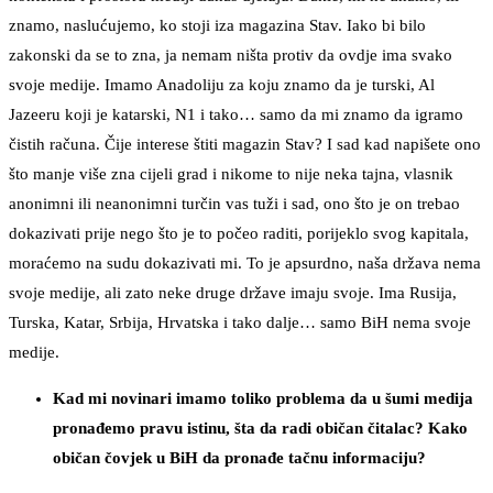
znamo, naslućujemo, ko stoji iza magazina Stav. Iako bi bilo
zakonski da se to zna, ja nemam ništa protiv da ovdje ima svako
svoje medije. Imamo Anadoliju za koju znamo da je turski, Al
Jazeeru koji je katarski, N1 i tako… samo da mi znamo da igramo
čistih računa. Čije interese štiti magazin Stav? I sad kad napišete ono
što manje više zna cijeli grad i nikome to nije neka tajna, vlasnik
anonimni ili neanonimni turčin vas tuži i sad, ono što je on trebao
dokazivati prije nego što je to počeo raditi, porijeklo svog kapitala,
moraćemo na sudu dokazivati mi. To je apsurdno, naša država nema
svoje medije, ali zato neke druge države imaju svoje. Ima Rusija,
Turska, Katar, Srbija, Hrvatska i tako dalje… samo BiH nema svoje
medije.
Kad mi novinari imamo toliko problema da u šumi medija
pronađemo pravu istinu, šta da radi običan čitalac? Kako
običan čovjek u BiH da pronađe tačnu informaciju?