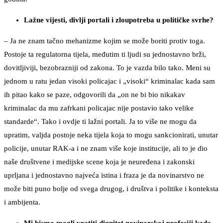
Lažne vijesti, divlji portali i zloupotreba u političke svrhe?
– Ja ne znam tačno mehanizme kojim se može boriti protiv toga.
Postoje ta regulatorna tijela, međutim ti ljudi su jednostavno brži,
dovitljiviji, bezobrazniji od zakona. To je vazda bilo tako. Meni su
jednom u ratu jedan visoki policajac i „visoki“ kriminalac kada sam
ih pitao kako se paze, odgovorili da „on ne bi bio nikakav
kriminalac da mu zafrkani policajac nije postavio tako velike
standarde“. Tako i ovdje ti lažni portali. Ja to više ne mogu da
upratim, valjda postoje neka tijela koja to mogu sankcionirati, unutar
policije, unutar RAK-a i ne znam više koje institucije, ali to je dio
naše društvene i medijske scene koja je neuređena i zakonski
uprljana i jednostavno najveća istina i fraza je da novinarstvo ne
može biti puno bolje od svega drugog, i društva i politike i konteksta
i ambijenta.