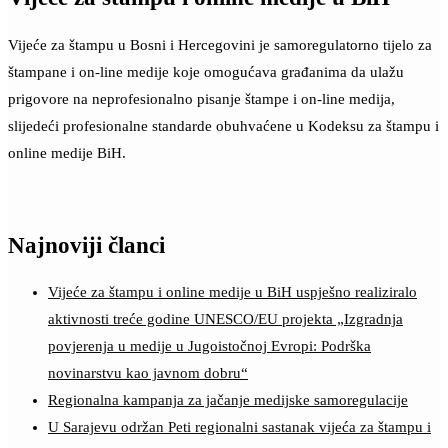
Vijeće za štampu u Bosni i Hercegovini je samoregulatorno tijelo za
štampane i on-line medije koje omogućava građanima da ulažu
prigovore na neprofesionalno pisanje štampe i on-line medija,
slijedeći profesionalne standarde obuhvaćene u Kodeksu za štampu i
online medije BiH.
Najnoviji članci
Vijeće za štampu i online medije u BiH uspješno realiziralo
aktivnosti treće godine UNESCO/EU projekta „Izgradnja
povjerenja u medije u Jugoistočnoj Evropi: Podrška
novinarstvu kao javnom dobru“
Regionalna kampanja za jačanje medijske samoregulacije
U Sarajevu održan Peti regionalni sastanak vijeća za štampu i