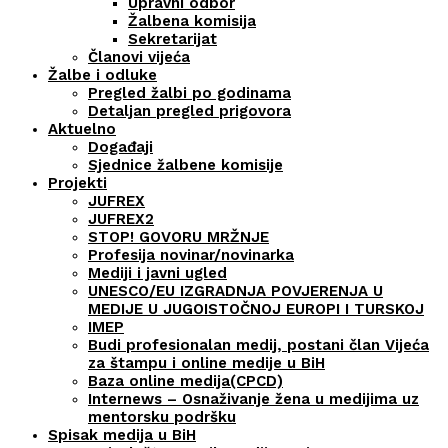
Upravni odbor
Žalbena komisija
Sekretarijat
Članovi vijeća
Žalbe i odluke
Pregled žalbi po godinama
Detaljan pregled prigovora
Aktuelno
Događaji
Sjednice žalbene komisije
Projekti
JUFREX
JUFREX2
STOP! GOVORU MRŽNJE
Profesija novinar/novinarka
Mediji i javni ugled
UNESCO/EU IZGRADNJA POVJERENJA U
MEDIJE U JUGOISTOČNOJ EUROPI I TURSKOJ
IMEP
Budi profesionalan medij, postani član Vijeća
za štampu i online medije u BiH
Baza online medija(CPCD)
Internews – Osnaživanje žena u medijima uz
mentorsku podršku
Spisak medija u BiH