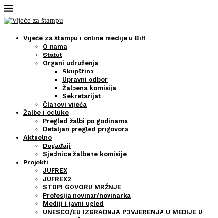
Vijeće za štampu i online medije u BiH
O nama
Statut
Organi udruženja
Skupština
Upravni odbor
Žalbena komisija
Sekretarijat
Članovi vijeća
Žalbe i odluke
Pregled žalbi po godinama
Detaljan pregled prigovora
Aktuelno
Događaji
Sjednice žalbene komisije
Projekti
JUFREX
JUFREX2
STOP! GOVORU MRŽNJE
Profesija novinar/novinarka
Mediji i javni ugled
UNESCO/EU IZGRADNJA POVJERENJA U MEDIJE U