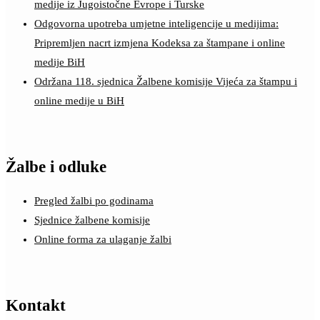
medije iz Jugoistočne Evrope i Turske
Odgovorna upotreba umjetne inteligencije u medijima:
Pripremljen nacrt izmjena Kodeksa za štampane i online
medije BiH
Održana 118. sjednica Žalbene komisije Vijeća za štampu i
online medije u BiH
Žalbe i odluke
Pregled žalbi po godinama
Sjednice žalbene komisije
Online forma za ulaganje žalbi
Kontakt