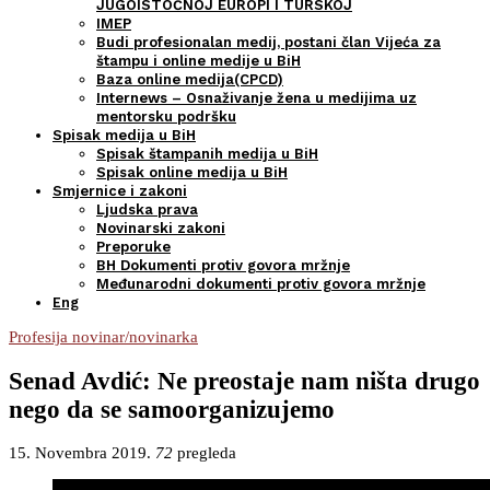
JUGOISTOČNOJ EUROPI I TURSKOJ
IMEP
Budi profesionalan medij, postani član Vijeća za
štampu i online medije u BiH
Baza online medija(CPCD)
Internews – Osnaživanje žena u medijima uz
mentorsku podršku
Spisak medija u BiH
Spisak štampanih medija u BiH
Spisak online medija u BiH
Smjernice i zakoni
Ljudska prava
Novinarski zakoni
Preporuke
BH Dokumenti protiv govora mržnje
Međunarodni dokumenti protiv govora mržnje
Eng
Profesija novinar/novinarka
Senad Avdić: Ne preostaje nam ništa drugo
nego da se samoorganizujemo
15. Novembra 2019.
72
pregleda