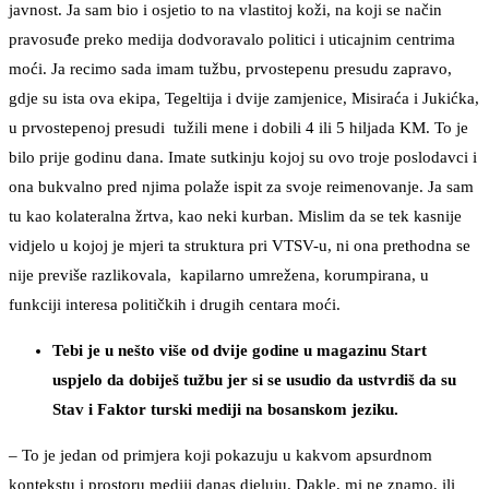
javnost. Ja sam bio i osjetio to na vlastitoj koži, na koji se način
pravosuđe preko medija dodvoravalo politici i uticajnim centrima
moći. Ja recimo sada imam tužbu, prvostepenu presudu zapravo,
gdje su ista ova ekipa, Tegeltija i dvije zamjenice, Misiraća i Jukićka,
u prvostepenoj presudi tužili mene i dobili 4 ili 5 hiljada KM. To je
bilo prije godinu dana. Imate sutkinju kojoj su ovo troje poslodavci i
ona bukvalno pred njima polaže ispit za svoje reimenovanje. Ja sam
tu kao kolateralna žrtva, kao neki kurban. Mislim da se tek kasnije
vidjelo u kojoj je mjeri ta struktura pri VTSV-u, ni ona prethodna se
nije previše razlikovala, kapilarno umrežena, korumpirana, u
funkciji interesa političkih i drugih centara moći.
Tebi je u nešto više od dvije godine u magazinu Start
uspjelo da dobiješ tužbu jer si se usudio da ustvrdiš da su
Stav i Faktor turski mediji na bosanskom jeziku.
– To je jedan od primjera koji pokazuju u kakvom apsurdnom
kontekstu i prostoru mediji danas djeluju. Dakle, mi ne znamo, ili