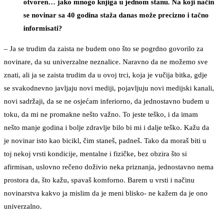
otvoren… jako mnogo knjiga u jednom stanu. Na koji način
se novinar sa 40 godina staža danas može precizno i tačno
informisati?
– Ja se trudim da zaista ne budem ono što se pogrdno govorilo za
novinare, da su univerzalne neznalice. Naravno da ne možemo sve
znati, ali ja se zaista trudim da u ovoj trci, koja je vučija bitka, gdje
se svakodnevno javljaju novi mediji, pojavljuju novi medijski kanali,
novi sadržaji, da se ne osjećam inferiorno, da jednostavno budem u
toku, da mi ne promakne nešto važno. To jeste teško, i da imam
nešto manje godina i bolje zdravlje bilo bi mi i dalje teško. Kažu da
je novinar isto kao bicikl, čim staneš, padneš. Tako da moraš biti u
toj nekoj vrsti kondicije, mentalne i fizičke, bez obzira što si
afirmisan, uslovno rečeno doživio neka priznanja, jednostavno nema
prostora da, što kažu, spavaš komforno. Barem u vrsti i načinu
novinarstva kakvo ja mislim da je meni blisko- ne kažem da je ono
univerzalno.