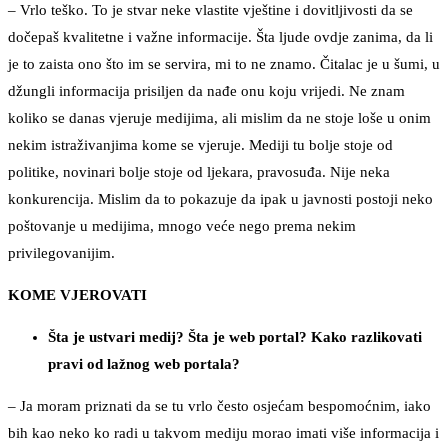
– Vrlo teško. To je stvar neke vlastite vještine i dovitljivosti da se
dočepaš kvalitetne i važne informacije. Šta ljude ovdje zanima, da li
je to zaista ono što im se servira, mi to ne znamo. Čitalac je u šumi, u
džungli informacija prisiljen da nađe onu koju vrijedi. Ne znam
koliko se danas vjeruje medijima, ali mislim da ne stoje loše u onim
nekim istraživanjima kome se vjeruje. Mediji tu bolje stoje od
politike, novinari bolje stoje od ljekara, pravosuđa. Nije neka
konkurencija. Mislim da to pokazuje da ipak u javnosti postoji neko
poštovanje u medijima, mnogo veće nego prema nekim
privilegovanijim.
KOME VJEROVATI
Šta je ustvari medij? Šta je web portal? Kako razlikovati
pravi od lažnog web portala?
– Ja moram priznati da se tu vrlo često osjećam bespomoćnim, iako
bih kao neko ko radi u takvom mediju morao imati više informacija i