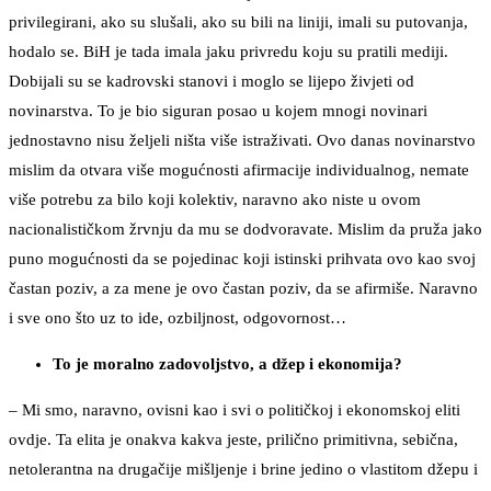
privilegirani, ako su slušali, ako su bili na liniji, imali su putovanja,
hodalo se. BiH je tada imala jaku privredu koju su pratili mediji.
Dobijali su se kadrovski stanovi i moglo se lijepo živjeti od
novinarstva. To je bio siguran posao u kojem mnogi novinari
jednostavno nisu željeli ništa više istraživati. Ovo danas novinarstvo
mislim da otvara više mogućnosti afirmacije individualnog, nemate
više potrebu za bilo koji kolektiv, naravno ako niste u ovom
nacionalističkom žrvnju da mu se dodvoravate. Mislim da pruža jako
puno mogućnosti da se pojedinac koji istinski prihvata ovo kao svoj
častan poziv, a za mene je ovo častan poziv, da se afirmiše. Naravno
i sve ono što uz to ide, ozbiljnost, odgovornost…
To je moralno zadovoljstvo, a džep i ekonomija?
– Mi smo, naravno, ovisni kao i svi o političkoj i ekonomskoj eliti
ovdje. Ta elita je onakva kakva jeste, prilično primitivna, sebična,
netolerantna na drugačije mišljenje i brine jedino o vlastitom džepu i