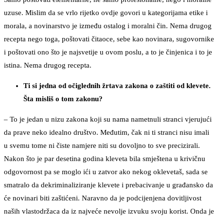
uzuse. Mislim da se vrlo rijetko ovdje govori u kategorijama etike i
morala, a novinarstvo je između ostalog i moralni čin. Nema drugog
recepta nego toga, poštovati čitaoce, sebe kao novinara, sugovornike
i poštovati ono što je najsvetije u ovom poslu, a to je činjenica i to je
istina. Nema drugog recepta.
Ti si jedna od očiglednih žrtava zakona o zaštiti od klevete.
Šta misliš o tom zakonu?
– To je jedan u nizu zakona koji su nama nametnuli stranci vjerujući
da prave neko idealno društvo. Međutim, čak ni ti stranci nisu imali
u svemu tome ni čiste namjere niti su dovoljno to sve precizirali.
Nakon što je par desetina godina kleveta bila smještena u krivičnu
odgovornost pa se moglo ići u zatvor ako nekog oklevetaš, sada se
smatralo da dekriminaliziranje klevete i prebacivanje u građansko da
će novinari biti zaštićeni. Naravno da je podcijenjena dovitljivost
naših vlastodržaca da iz najveće nevolje izvuku svoju korist. Onda je