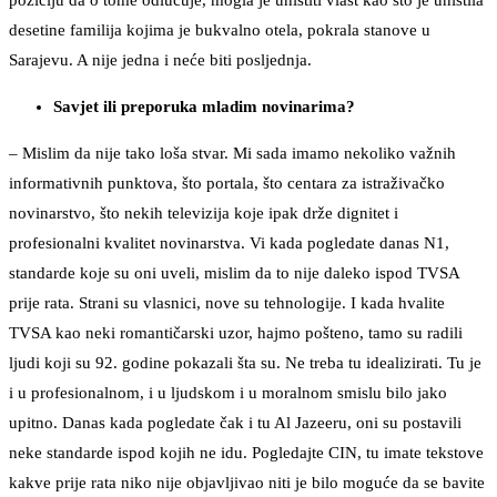
poziciju da o tome odlučuje, mogla je uništiti vlast kao što je uništila
desetine familija kojima je bukvalno otela, pokrala stanove u
Sarajevu. A nije jedna i neće biti posljednja.
Savjet ili preporuka mladim novinarima?
– Mislim da nije tako loša stvar. Mi sada imamo nekoliko važnih
informativnih punktova, što portala, što centara za istraživačko
novinarstvo, što nekih televizija koje ipak drže dignitet i
profesionalni kvalitet novinarstva. Vi kada pogledate danas N1,
standarde koje su oni uveli, mislim da to nije daleko ispod TVSA
prije rata. Strani su vlasnici, nove su tehnologije. I kada hvalite
TVSA kao neki romantičarski uzor, hajmo pošteno, tamo su radili
ljudi koji su 92. godine pokazali šta su. Ne treba tu idealizirati. Tu je
i u profesionalnom, i u ljudskom i u moralnom smislu bilo jako
upitno. Danas kada pogledate čak i tu Al Jazeeru, oni su postavili
neke standarde ispod kojih ne idu. Pogledajte CIN, tu imate tekstove
kakve prije rata niko nije objavljivao niti je bilo moguće da se bavite