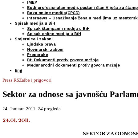
IMEP
Budi profesionalan medij, postani član Vijeća za štamp
Baza online medija(CPCD)
Internews – Osnaživanje žena u medijima uz mentors
Spisak medija u BiH
Spisak štampanih medija u BiH
Spisak online medija u BiH
Smjernice i zakoni
Ljudska prava
Novinarski zakoni
Preporuke
BH Dokumenti protiv govora mržnje
Međunarodni dokumenti protiv govora mržnje
Eng
Press RS
Žalbe i prigovori
Sektor za odnose sa javnošću Parlame
24. Januara 2011.
24
pregleda
24.01. 2011.
SEKTOR ZA ODNOSE 