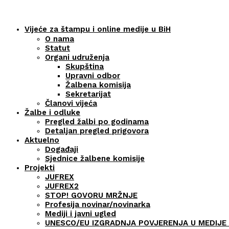
Vijeće za štampu i online medije u BiH
O nama
Statut
Organi udruženja
Skupština
Upravni odbor
Žalbena komisija
Sekretarijat
Članovi vijeća
Žalbe i odluke
Pregled žalbi po godinama
Detaljan pregled prigovora
Aktuelno
Događaji
Sjednice žalbene komisije
Projekti
JUFREX
JUFREX2
STOP! GOVORU MRŽNJE
Profesija novinar/novinarka
Mediji i javni ugled
UNESCO/EU IZGRADNJA POVJERENJA U MEDIJE 