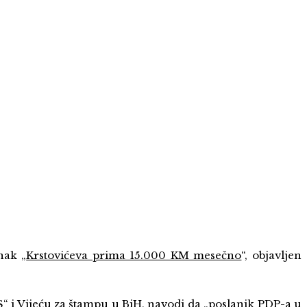
nak „
Krstovićeva prima 15.000 KM mesečno
“, objavljen
“ i Vijeću za štampu u BiH, navodi da „poslanik PDP-a u