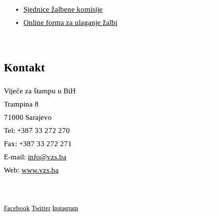
Sjednice žalbene komisije
Online forma za ulaganje žalbi
Kontakt
Vijeće za štampu u BiH
Trampina 8
71000 Sarajevo
Tel: +387 33 272 270
Fax: +387 33 272 271
E-mail:
info@vzs.ba
Web:
www.vzs.ba
Facebook
Twitter
Instagram