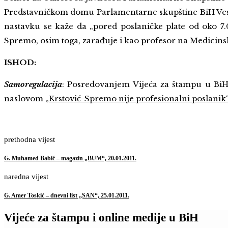
Predstavničkom domu Parlamentarne skupštine BiH Vesn
nastavku se kaže da „pored poslaničke plate od oko 7.
Spremo, osim toga, zarađuje i kao profesor na Medicins
ISHOD:
Samoregulacija
: Posredovanjem Vijeća za štampu u BiH
naslovom
„Krstović-Spremo nije profesionalni poslanik
prethodna vijest
G. Muhamed Babić – magazin „BUM“, 20.01.2011.
naredna vijest
G. Amer Toskić – dnevni list „SAN“, 25.01.2011.
Vijeće za štampu i online medije u BiH