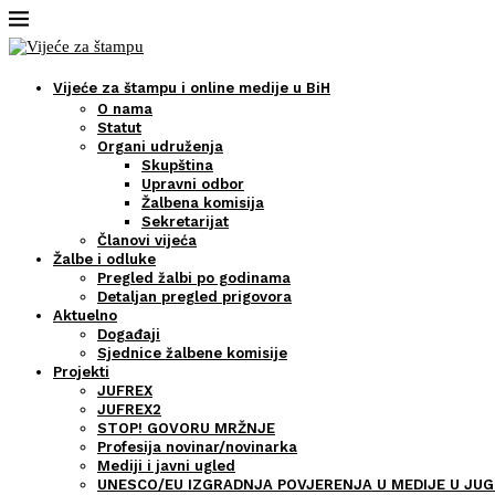
Vijeće za štampu i online medije u BiH
O nama
Statut
Organi udruženja
Skupština
Upravni odbor
Žalbena komisija
Sekretarijat
Članovi vijeća
Žalbe i odluke
Pregled žalbi po godinama
Detaljan pregled prigovora
Aktuelno
Događaji
Sjednice žalbene komisije
Projekti
JUFREX
JUFREX2
STOP! GOVORU MRŽNJE
Profesija novinar/novinarka
Mediji i javni ugled
UNESCO/EU IZGRADNJA POVJERENJA U MEDIJE U JUG