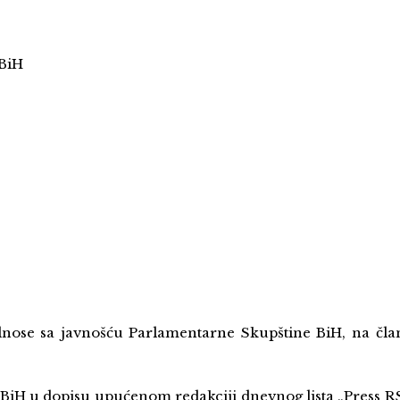
 BiH
dnose sa javnošću Parlamentarne Skupštine BiH, na čla
iH u dopisu upućenom redakciji dnevnog lista „Press RS