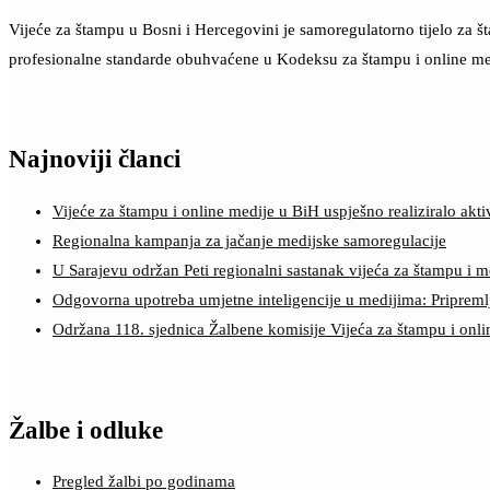
Vijeće za štampu u Bosni i Hercegovini je samoregulatorno tijelo za 
profesionalne standarde obuhvaćene u Kodeksu za štampu i online me
Najnoviji članci
Vijeće za štampu i online medije u BiH uspješno realiziralo a
Regionalna kampanja za jačanje medijske samoregulacije
U Sarajevu održan Peti regionalni sastanak vijeća za štampu i m
Odgovorna upotreba umjetne inteligencije u medijima: Pripreml
Održana 118. sjednica Žalbene komisije Vijeća za štampu i onl
Žalbe i odluke
Pregled žalbi po godinama