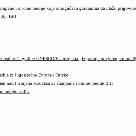
štampane i on-line medije koje omogućava građanima da ulažu prigovore n
dije BiH.
ktivnosti treće godine UNESCO/EU projekta „Izgradnja povjerenja u med
edije iz Jugoistočne Evrope i Turske
jen nacrt izmjena Kodeksa za štampane i online medije BiH
ine medije u BiH