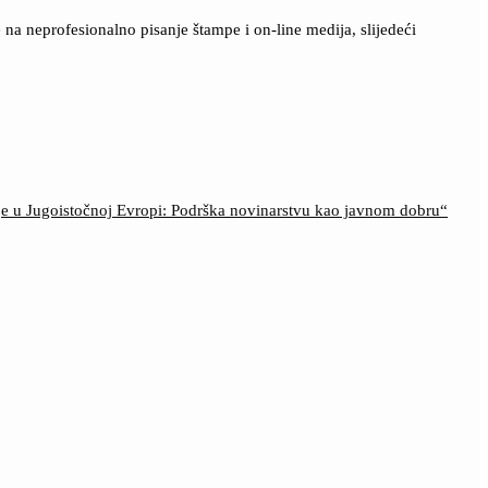
a neprofesionalno pisanje štampe i on-line medija, slijedeći
ije u Jugoistočnoj Evropi: Podrška novinarstvu kao javnom dobru“