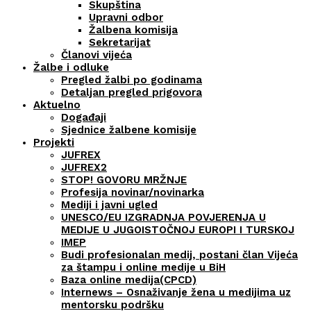
Skupština
Upravni odbor
Žalbena komisija
Sekretarijat
Članovi vijeća
Žalbe i odluke
Pregled žalbi po godinama
Detaljan pregled prigovora
Aktuelno
Događaji
Sjednice žalbene komisije
Projekti
JUFREX
JUFREX2
STOP! GOVORU MRŽNJE
Profesija novinar/novinarka
Mediji i javni ugled
UNESCO/EU IZGRADNJA POVJERENJA U
MEDIJE U JUGOISTOČNOJ EUROPI I TURSKOJ
IMEP
Budi profesionalan medij, postani član Vijeća
za štampu i online medije u BiH
Baza online medija(CPCD)
Internews – Osnaživanje žena u medijima uz
mentorsku podršku