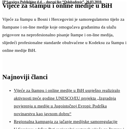
IP Sarajevo Publishing d.d. – dnevni list “Oslobođenje”, 26.03.2010.
Vijeće za štampu i online medije u BiH
Vijeće za štampu u Bosni i Hercegovini je samoregulatorno tijelo za
štampane i on-line medije koje omogućava građanima da ulažu
prigovore na neprofesionalno pisanje štampe i on-line medija,
slijedeći profesionalne standarde obuhvaćene u Kodeksu za štampu i
online medije BiH.
Najnoviji članci
Vijeće za štampu i online medije u BiH uspješno realiziralo
aktivnosti treće godine UNESCO/EU projekta „Izgradnja
povjerenja u medije u Jugoistočnoj Evropi: Podrška
novinarstvu kao javnom dobru“
Regionalna kampanja za jačanje medijske samoregulacije