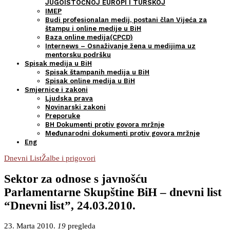
JUGOISTOČNOJ EUROPI I TURSKOJ
IMEP
Budi profesionalan medij, postani član Vijeća za
štampu i online medije u BiH
Baza online medija(CPCD)
Internews – Osnaživanje žena u medijima uz
mentorsku podršku
Spisak medija u BiH
Spisak štampanih medija u BiH
Spisak online medija u BiH
Smjernice i zakoni
Ljudska prava
Novinarski zakoni
Preporuke
BH Dokumenti protiv govora mržnje
Međunarodni dokumenti protiv govora mržnje
Eng
Dnevni List
Žalbe i prigovori
Sektor za odnose s javnošću
Parlamentarne Skupštine BiH – dnevni list
“Dnevni list”, 24.03.2010.
23. Marta 2010.
19
pregleda