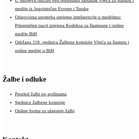
U Sarajevu održan Peti regionalni sastanak vijeća za štampu i
medije iz Jugoistočne Evrope i Turske
Odgovorna upotreba umjetne inteligencije u medijima:
Pripremljen nacrt izmjena Kodeksa za štampane i online
medije BiH
Održana 118. sjednica Žalbene komisije Vijeća za štampu i
online medije u BiH
Žalbe i odluke
Pregled žalbi po godinama
Sjednice žalbene komisije
Online forma za ulaganje žalbi