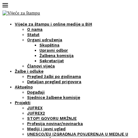
Vijeće za štampu i online medije u BiH
O nama
Statut
Organi udruženja
Skupština
Upravni odbor
Žalbena komisija
Sekretarijat
Članovi vijeća
Žalbe i odluke
Pregled žalbi po godinama
Detaljan pregled prigovora
Aktuelno
Događaji
Sjednice žalbene komisije
Projekti
JUFREX
JUFREX2
STOP! GOVORU MRŽNJE
Profesija novinar/novinarka
Mediji i javni ugled
UNESCO/EU IZGRADNJA POVJERENJA U MEDIJE U