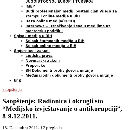
JUGOISTOČNOJ EUROPI I TURSKOJ
IMEP
Budi profesionalan medij, postani član Vijeća za
štampu i online medije u BiH
Baza online medija(CPCD)
Internews – Osnaživanje žena u medijima uz
mentorsku podršku
Spisak medija u BiH
Spisak štampanih medija u BiH
Spisak online medija u BiH
Smjernice i zakoni
Ljudska prava
Novinarski zakoni
Preporuke
BH Dokumenti protiv govora mržnje
Međunarodni dokumenti protiv govora mržnje
Eng
Saopštenja
Saopštenje: Radionica i okrugli sto
“Medijsko izvještavanje o antikorupciji”,
8-9.12.2011.
15. Decembra 2011.
12
pregleda