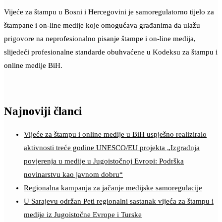
Vijeće za štampu u Bosni i Hercegovini je samoregulatorno tijelo za
štampane i on-line medije koje omogućava građanima da ulažu
prigovore na neprofesionalno pisanje štampe i on-line medija,
slijedeći profesionalne standarde obuhvaćene u Kodeksu za štampu i
online medije BiH.
Najnoviji članci
Vijeće za štampu i online medije u BiH uspješno realiziralo
aktivnosti treće godine UNESCO/EU projekta „Izgradnja
povjerenja u medije u Jugoistočnoj Evropi: Podrška
novinarstvu kao javnom dobru“
Regionalna kampanja za jačanje medijske samoregulacije
U Sarajevu održan Peti regionalni sastanak vijeća za štampu i
medije iz Jugoistočne Evrope i Turske