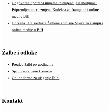
Odgovorna upotreba umjetne inteligencije u medijima:
Pripremljen nacrt izmjena Kodeksa za štampane i online
medije BiH
Održana 118. sjednica Žalbene komisije Vijeća za štampu i
online medije u BiH
Žalbe i odluke
Pregled žalbi po godinama
Sjednice žalbene komisije
Online forma za ulaganje žalbi
Kontakt