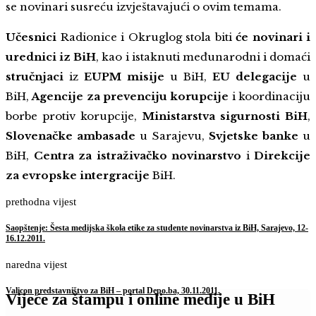
se novinari susreću izvještavajući o ovim temama.
Učesnici
Radionice i Okruglog stola biti
će novinari i
urednici iz BiH
, kao i istaknuti međunarodni i domaći
stručnjaci
iz
EUPM misije
u BiH,
EU delegacije
u
BiH,
Agencije za prevenciju korupcije
i koordinaciju
borbe protiv korupcije,
Ministarstva sigurnosti BiH
,
Slovenačke ambasade
u Sarajevu,
Svjetske banke
u
BiH,
Centra za istraživačko novinarstvo
i
Direkcije
za evropske intergracije
BiH.
prethodna vijest
Saopštenje: Šesta medijska škola etike za studente novinarstva iz BiH, Sarajevo, 12-
16.12.2011.
naredna vijest
Valicon predstavništvo za BiH – portal Depo.ba, 30.11.2011.
Vijeće za štampu i online medije u BiH