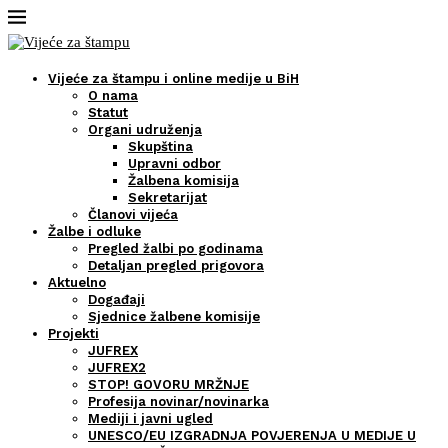
Vijeće za štampu i online medije u BiH
O nama
Statut
Organi udruženja
Skupština
Upravni odbor
Žalbena komisija
Sekretarijat
Članovi vijeća
Žalbe i odluke
Pregled žalbi po godinama
Detaljan pregled prigovora
Aktuelno
Događaji
Sjednice žalbene komisije
Projekti
JUFREX
JUFREX2
STOP! GOVORU MRŽNJE
Profesija novinar/novinarka
Mediji i javni ugled
UNESCO/EU IZGRADNJA POVJERENJA U MEDIJE U