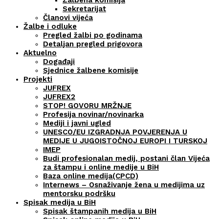
Žalbena komisija
Sekretarijat
Članovi vijeća
Žalbe i odluke
Pregled žalbi po godinama
Detaljan pregled prigovora
Aktuelno
Događaji
Sjednice žalbene komisije
Projekti
JUFREX
JUFREX2
STOP! GOVORU MRŽNJE
Profesija novinar/novinarka
Mediji i javni ugled
UNESCO/EU IZGRADNJA POVJERENJA U
MEDIJE U JUGOISTOČNOJ EUROPI I TURSKOJ
IMEP
Budi profesionalan medij, postani član Vijeća
za štampu i online medije u BiH
Baza online medija(CPCD)
Internews – Osnaživanje žena u medijima uz
mentorsku podršku
Spisak medija u BiH
Spisak štampanih medija u BiH