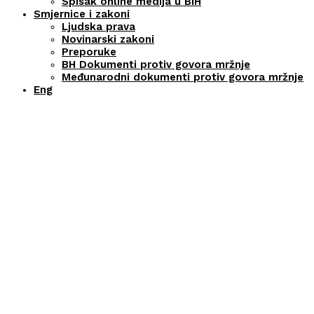
Spisak online medija u BiH
Smjernice i zakoni
Ljudska prava
Novinarski zakoni
Preporuke
BH Dokumenti protiv govora mržnje
Međunarodni dokumenti protiv govora mržnje
Eng