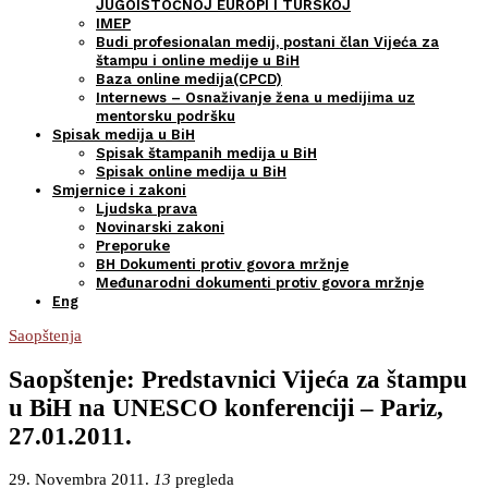
JUGOISTOČNOJ EUROPI I TURSKOJ
IMEP
Budi profesionalan medij, postani član Vijeća za
štampu i online medije u BiH
Baza online medija(CPCD)
Internews – Osnaživanje žena u medijima uz
mentorsku podršku
Spisak medija u BiH
Spisak štampanih medija u BiH
Spisak online medija u BiH
Smjernice i zakoni
Ljudska prava
Novinarski zakoni
Preporuke
BH Dokumenti protiv govora mržnje
Međunarodni dokumenti protiv govora mržnje
Eng
Saopštenja
Saopštenje: Predstavnici Vijeća za štampu
u BiH na UNESCO konferenciji – Pariz,
27.01.2011.
29. Novembra 2011.
13
pregleda