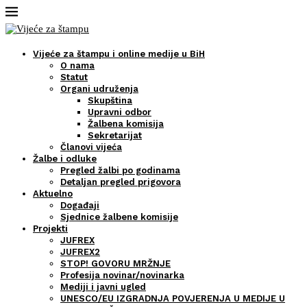
Vijeće za štampu i online medije u BiH
O nama
Statut
Organi udruženja
Skupština
Upravni odbor
Žalbena komisija
Sekretarijat
Članovi vijeća
Žalbe i odluke
Pregled žalbi po godinama
Detaljan pregled prigovora
Aktuelno
Događaji
Sjednice žalbene komisije
Projekti
JUFREX
JUFREX2
STOP! GOVORU MRŽNJE
Profesija novinar/novinarka
Mediji i javni ugled
UNESCO/EU IZGRADNJA POVJERENJA U MEDIJE U