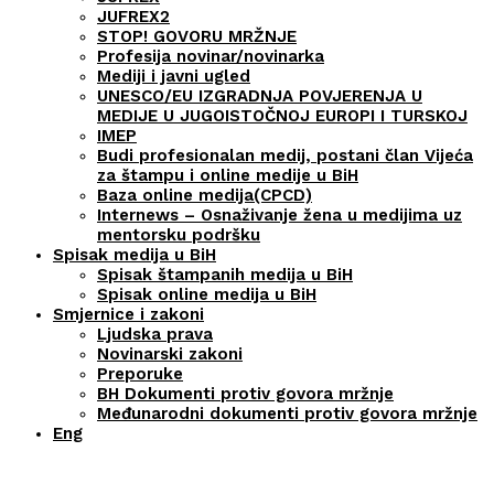
JUFREX2
STOP! GOVORU MRŽNJE
Profesija novinar/novinarka
Mediji i javni ugled
UNESCO/EU IZGRADNJA POVJERENJA U
MEDIJE U JUGOISTOČNOJ EUROPI I TURSKOJ
IMEP
Budi profesionalan medij, postani član Vijeća
za štampu i online medije u BiH
Baza online medija(CPCD)
Internews – Osnaživanje žena u medijima uz
mentorsku podršku
Spisak medija u BiH
Spisak štampanih medija u BiH
Spisak online medija u BiH
Smjernice i zakoni
Ljudska prava
Novinarski zakoni
Preporuke
BH Dokumenti protiv govora mržnje
Međunarodni dokumenti protiv govora mržnje
Eng