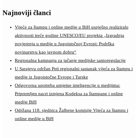
Najnoviji članci
Vijeće za štampu i online medije u BiH uspješno realiziralo
aktivnosti treće godine UNESCO/EU projekta „Izgradnja
povjerenja u medije u Jugoistočnoj Evropi: Podrška
novinarstvu kao javnom dobru“
Regionalna kampanja za jačanje medijske samoregulacije
U Sarajevu održan Peti regionalni sastanak vijeća za štampu i
medije iz Jugoistočne Evrope i Turske
Odgovorna upotreba umjetne inteligencije u medijima:
Pripremljen nacrt izmjena Kodeksa za štampane i online
medije BiH
Održana 118. sjednica Žalbene komisije Vijeća za štampu i
online medije u BiH