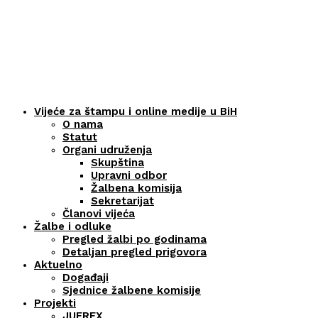
Vijeće za štampu i online medije u BiH
O nama
Statut
Organi udruženja
Skupština
Upravni odbor
Žalbena komisija
Sekretarijat
Članovi vijeća
Žalbe i odluke
Pregled žalbi po godinama
Detaljan pregled prigovora
Aktuelno
Događaji
Sjednice žalbene komisije
Projekti
JUFREX