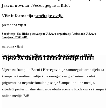
Jazvić, novinar „Večernjeg lista BiH“.
Više informacija
pročitajte ovdje
prethodna vijest
Saopštenje: Studijsko putovanje u U.S.A. u organizaciji Ambasade U.S.A. u
Sarajevu -07.03.2011.
naredna vijest
Saopštenje: Konferencija “Štampa i samoregulacija”-Sarajevo, 17.10.2003.
Vijeće za štampu i online medije u BiH
Vijeće za štampu u Bosni i Hercegovini je samoregulatorno tijelo za
štampane i on-line medije koje omogućava građanima da ulažu
prigovore na neprofesionalno pisanje štampe i on-line medija,
slijedeći profesionalne standarde obuhvaćene u Kodeksu za štampu i
online medije BiH.