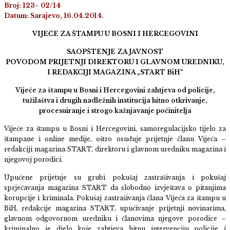
Broj: 123– 02/14
Datum: Sarajevo, 16.04.2014.
VIJEĆE ZA ŠTAMPU U BOSNI I HERCEGOVINI
SAOPŠTENJE ZA JAVNOST
POVODOM PRIJETNJI DIREKTORU I GLAVNOM UREDNIKU,
I REDAKCIJI MAGAZINA „START BiH“
Vijeće za štampu u Bosni i Hercegovini zahtjeva od policije,
tužilaštva i drugih nadležnih institucija hitno otkrivanje,
procesuiranje i strogo kažnjavanje počinitelja
Vijeće za štampu u Bosni i Hercegovini, samoregulacijsko tijelo za
štampane i online medije, oštro osuđuje prijetnje članu Vijeća –
redakciji magazina START, direktoru i glavnom uredniku magazina i
njegovoj porodici.
Upućene prijetnje su grubi pokušaj zastrašivanja i pokušaj
sprječavanja magazina START da slobodno izvještava o pitanjima
korupcije i kriminala. Pokušaj zastrašivanja člana Vijeća za štampu u
BiH, redakcije magazina START, upućivanje prijetnji novinarima,
glavnom odgovornom uredniku i članovima njegove porodice –
kriminalno je djelo koje zahtjeva hitnu intervenciju policije i