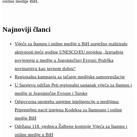
online medije BiH.
Najnoviji članci
Vijeće za štampu i online medije u BiH uspješno realiziralo
aktivnosti treće godine UNESCO/EU projekta „Izgradnja
povjerenja u medije u Jugoistočnoj Evropi: Podrška
novinarstvu kao javnom dobru“
Regionalna kampanja za jačanje medijske samoregulacije
U Sarajevu održan Peti regionalni sastanak vijeća za štampu i
medije iz Jugoistočne Evrope i Turske
Odgovorna upotreba umjetne inteligencije u medijima:
Pripremljen nacrt izmjena Kodeksa za štampane i online
medije BiH
Održana 118. sjednica Žalbene komisije Vijeća za štampu i
online medije u BiH