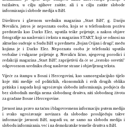
tužilaštva, u cilju njihove zaštite, ali i u cilju zaštite slobode
informiranja i slobode medija u BiH.
Direktoru i glavnom uredniku magazina „Start BiH“, g. Dariju
Novaliću, jutros je nepoznata osoba, koja se u telefonskom pozivu
predstavila kao Darko Elez, uputila teške prijetnje, a nakon objave
fotografije na naslovnici i teksta u magazinu START, koji se odnosi na
aktuelno suđenje u Sudu BiH u predmetu „Bojan Cvijan i drugi“, među
kojima je i Darko Elez. Nepoznata osoba je telefonski uputila
verbalne i vulgarne prijetnje g. Novaliću lično, njegovog porodici i
redakciji magazina „Start BiH“, zaprijetivši da će se „žestoko osvetiti“
odgovornom uredniku zbog naslovne strane i objavljenog teksta.
Vijeće za štampu u Bosni i Hercegovini, kao samoregulacijsko tijelo
koje štiti medije od političkih, ekonomskih i svih drugih oblika
pritiska i napada koji ugrožavaju slobodu informisanja, podsjeća da
bez slobodnih medija nema slobodnog društva, niti slobodnog života
za građane Bosne i Hercegovine.
Javnost ima pravo na tačnu i blagovremenu informaciju putem medija
i svako ugrožavanje novinara da slobodno proslijeđuju takve
informacije javnosti BiH, napadi su, ne samo na slobodu medija i
slobodu informiranja, već i na demokratske temelje društva u BiH.