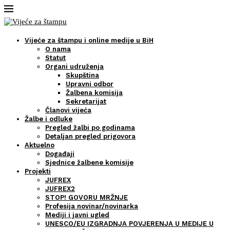
Vijeće za štampu i online medije u BiH
O nama
Statut
Organi udruženja
Skupština
Upravni odbor
Žalbena komisija
Sekretarijat
Članovi vijeća
Žalbe i odluke
Pregled žalbi po godinama
Detaljan pregled prigovora
Aktuelno
Događaji
Sjednice žalbene komisije
Projekti
JUFREX
JUFREX2
STOP! GOVORU MRŽNJE
Profesija novinar/novinarka
Mediji i javni ugled
UNESCO/EU IZGRADNJA POVJERENJA U MEDIJE U