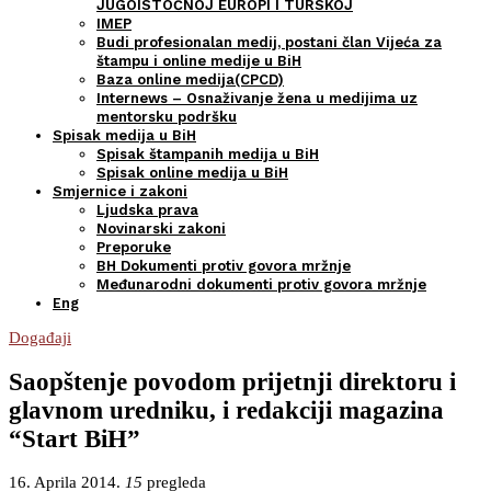
JUGOISTOČNOJ EUROPI I TURSKOJ
IMEP
Budi profesionalan medij, postani član Vijeća za
štampu i online medije u BiH
Baza online medija(CPCD)
Internews – Osnaživanje žena u medijima uz
mentorsku podršku
Spisak medija u BiH
Spisak štampanih medija u BiH
Spisak online medija u BiH
Smjernice i zakoni
Ljudska prava
Novinarski zakoni
Preporuke
BH Dokumenti protiv govora mržnje
Međunarodni dokumenti protiv govora mržnje
Eng
Događaji
Saopštenje povodom prijetnji direktoru i
glavnom uredniku, i redakciji magazina
“Start BiH”
16. Aprila 2014.
15
pregleda