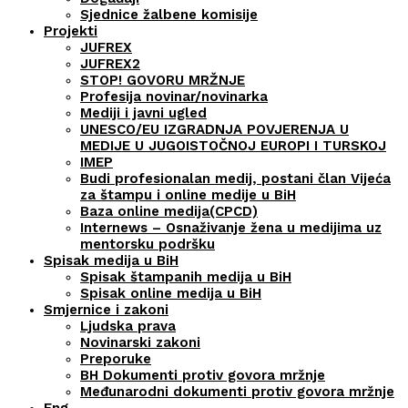
Sjednice žalbene komisije
Projekti
JUFREX
JUFREX2
STOP! GOVORU MRŽNJE
Profesija novinar/novinarka
Mediji i javni ugled
UNESCO/EU IZGRADNJA POVJERENJA U
MEDIJE U JUGOISTOČNOJ EUROPI I TURSKOJ
IMEP
Budi profesionalan medij, postani član Vijeća
za štampu i online medije u BiH
Baza online medija(CPCD)
Internews – Osnaživanje žena u medijima uz
mentorsku podršku
Spisak medija u BiH
Spisak štampanih medija u BiH
Spisak online medija u BiH
Smjernice i zakoni
Ljudska prava
Novinarski zakoni
Preporuke
BH Dokumenti protiv govora mržnje
Međunarodni dokumenti protiv govora mržnje