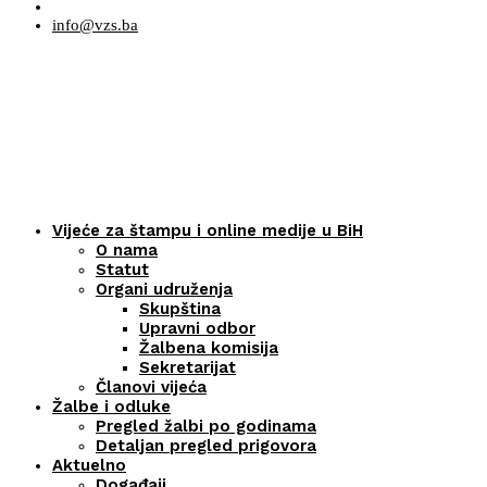
info@vzs.ba
Vijeće za štampu i online medije u BiH
O nama
Statut
Organi udruženja
Skupština
Upravni odbor
Žalbena komisija
Sekretarijat
Članovi vijeća
Žalbe i odluke
Pregled žalbi po godinama
Detaljan pregled prigovora
Aktuelno
Događaji