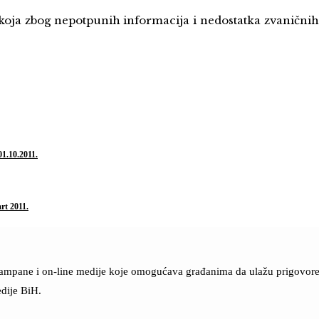
koja zbog nepotpunih informacija i nedostatka zvaničnih
01.10.2011.
rt 2011.
štampane i on-line medije koje omogućava građanima da ulažu prigovore n
dije BiH.