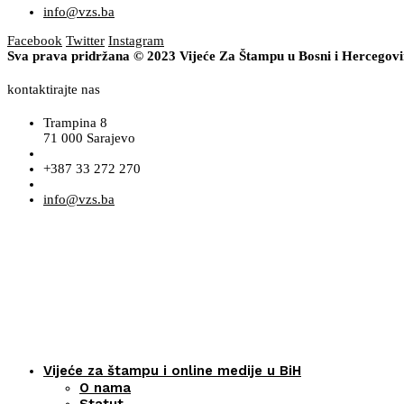
info@vzs.ba
Facebook
Twitter
Instagram
Sva prava pridržana © 2023 Vijeće Za Štampu u Bosni i Hercegov
kontaktirajte nas
Trampina 8
71 000 Sarajevo
+387 33 272 270
info@vzs.ba
Vijeće za štampu i online medije u BiH
O nama
Statut