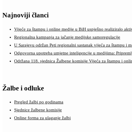
Najnoviji članci
Vijeće za štampu i online medije u BiH uspješno realiziralo a
Regionalna kampanja za jačanje medijske samoregulacije
U Sarajevu održan Peti regionalni sastanak vijeća za štampu i m
Odgovorna upotreba umjetne inteligencije u medijima: Pripreml
Održana 118. sjednica Žalbene komisije Vijeća za štampu i onl
Žalbe i odluke
Pregled žalbi po godinama
Sjednice žalbene komisije
Online forma za ulaganje žalbi