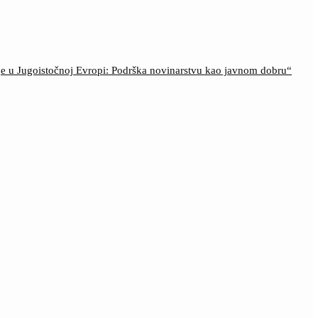
ije u Jugoistočnoj Evropi: Podrška novinarstvu kao javnom dobru“