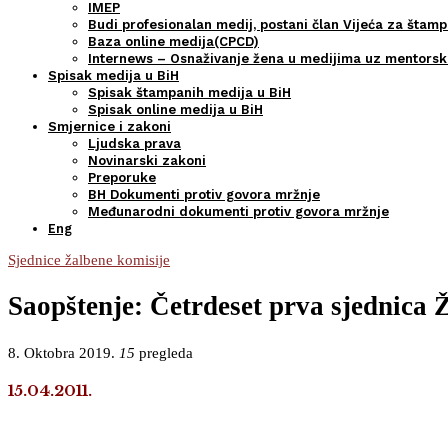
IMEP
Budi profesionalan medij, postani član Vijeća za štamp
Baza online medija(CPCD)
Internews – Osnaživanje žena u medijima uz mentors
Spisak medija u BiH
Spisak štampanih medija u BiH
Spisak online medija u BiH
Smjernice i zakoni
Ljudska prava
Novinarski zakoni
Preporuke
BH Dokumenti protiv govora mržnje
Međunarodni dokumenti protiv govora mržnje
Eng
Sjednice žalbene komisije
Saopštenje: Četrdeset prva sjednica 
8. Oktobra 2019.
15
pregleda
15.04.2011.