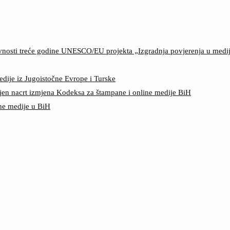
ktivnosti treće godine UNESCO/EU projekta „Izgradnja povjerenja u med
edije iz Jugoistočne Evrope i Turske
jen nacrt izmjena Kodeksa za štampane i online medije BiH
ine medije u BiH