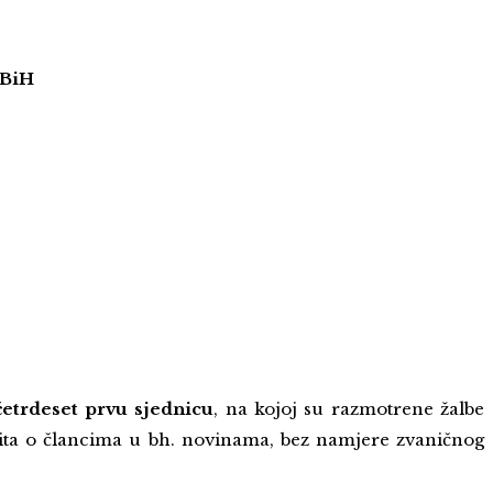
 B
iH
četrdeset prvu sjednicu
, na kojoj su razmotrene žalbe
upita o člancima u bh. novinama, bez namjere zvaničnog