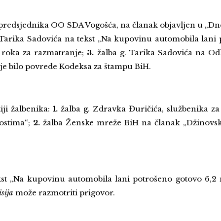
, predsjednika OO SDA Vogošća, na članak objavljen u „D
 Tarika Sadovića na tekst „Na kupovinu automobila lani 
 roka za razmatranje;
3.
žalba g. Tarika Sadovića na O
ije bilo povrede Kodeksa za štampu BiH.
iji žalbenika:
1.
žalba g. Zdravka Đuričića, službenika za
vostima“;
2.
žalba Ženske mreže BiH na članak „Džinovski
tekst „Na kupovinu automobila lani potrošeno gotovo 6,
sija
može razmotriti prigovor.