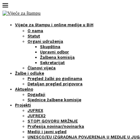
Vijeće za štampu i online medije u BiH
O nama
Statut
Organi udruženja
Skupština
Upravni odbor
Žalbena komisija
Sekretarijat
Članovi vijeća
Žalbe i odluke
Pregled žalbi po godinama
Detaljan pregled prigovora
Aktuelno
Događaji
Sjednice žalbene komisije
Projekti
JUFREX
JUFREX2
STOP! GOVORU MRŽNJE
Profesija novinar/novinarka
Mediji i javni ugled
UNESCO/EU IZGRADNJA POVJERENJA U MEDIJE U JUG