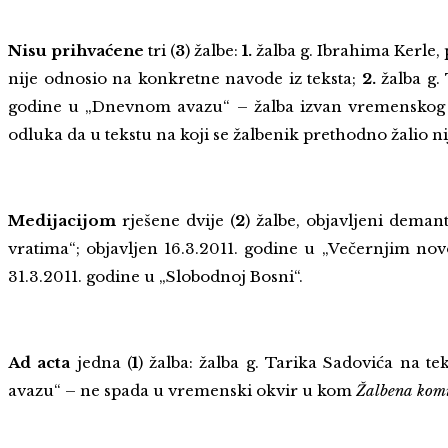
N
isu prihvaćene
tri (
3
) žalbe:
1.
žalba g. Ibrahima Kerle
nije odnosio na konkretne navode iz teksta;
2.
žalba g.
godine u „Dnevnom avazu“ – žalba izvan vremenskog
odluka da u tekstu na koji se žalbenik prethodno žalio n
Medijacijom
rješene dvije (
2
) žalbe, objavljeni demant
vratima“; objavljen 16.3.2011. godine u „Večernjim no
31.3.2011. godine u „Slobodnoj Bosni“.
Ad acta
jedna (
1
) žalba: žalba g. Tarika Sadovića na 
avazu“ – ne spada u vremenski okvir u kom
Žalbena komi