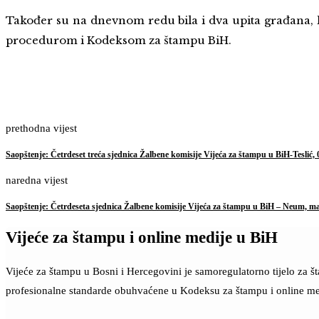
Također su na dnevnom redu bila i dva upita građana, 
procedurom i Kodeksom za štampu BiH.
prethodna vijest
Saopštenje: Četrdeset treća sjednica Žalbene komisije Vijeća za štampu u BiH-Teslić, 
naredna vijest
Saopštenje: Četrdeseta sjednica Žalbene komisije Vijeća za štampu u BiH – Neum, ma
Vijeće za štampu i online medije u BiH
Vijeće za štampu u Bosni i Hercegovini je samoregulatorno tijelo za 
profesionalne standarde obuhvaćene u Kodeksu za štampu i online me