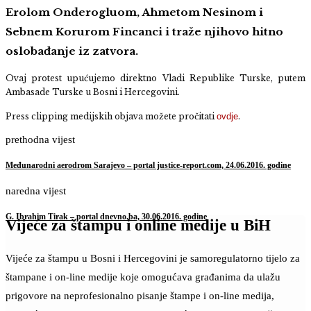
Erolom Onderogluom, Ahmetom Nesinom i
Sebnem Korurom Fincanci i traže njihovo hitno
oslobađanje iz zatvora.
Ovaj protest upućujemo direktno Vladi Republike Turske, putem
Ambasade Turske u Bosni i Hercegovini.
Press clipping medijskih objava možete pročitati
ovdje
.
prethodna vijest
Međunarodni aerodrom Sarajevo – portal justice-report.com, 24.06.2016. godine
naredna vijest
G. Ibrahim Tirak – portal dnevno.ba, 30.06.2016. godine
Vijeće za štampu i online medije u BiH
Vijeće za štampu u Bosni i Hercegovini je samoregulatorno tijelo za
štampane i on-line medije koje omogućava građanima da ulažu
prigovore na neprofesionalno pisanje štampe i on-line medija,