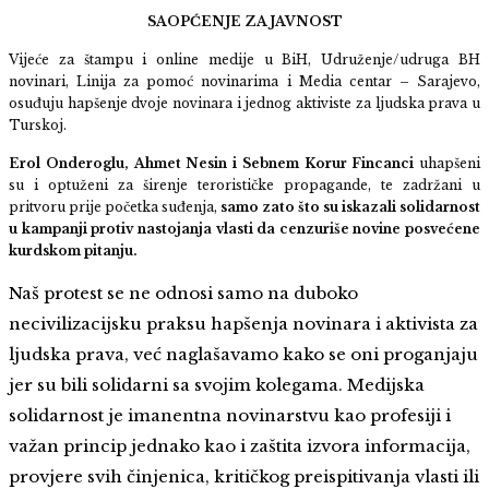
SAOPĆENJE ZA JAVNOST
Vijeće za štampu i online medije u BiH, Udruženje/udruga BH
novinari, Linija za pomoć novinarima i Media centar – Sarajevo,
osuđuju hapšenje dvoje novinara i jednog aktiviste za ljudska prava u
Turskoj.
Erol Onderoglu, Ahmet Nesin i Sebnem Korur Fincanci
uhapšeni
su i optuženi za širenje terorističke propagande, te zadržani u
pritvoru prije početka suđenja,
samo zato što su iskazali solidarnost
u kampanji protiv nastojanja vlasti da cenzuriše novine posvećene
kurdskom pitanju.
Naš protest se ne odnosi samo na duboko
necivilizacijsku praksu hapšenja novinara i aktivista za
ljudska prava, već naglašavamo kako se oni proganjaju
jer su bili solidarni sa svojim kolegama. Medijska
solidarnost je imanentna novinarstvu kao profesiji i
važan princip jednako kao i zaštita izvora informacija,
provjere svih činjenica, kritičkog preispitivanja vlasti ili