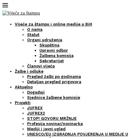
Vijeće za štampu i online medije u BiH
O nama
Statut
Organi udruženja
Skupština
Upravni odbor
Žalbena komisija
Sekretarijat
Članovi vijeća
Žalbe i odluke
Pregled žalbi po godinama
Detaljan pregled prigovora
Aktuelno
Događaji
Sjednice žalbene komisije
Projekti
JUFREX
JUFREX2
STOP! GOVORU MRŽNJE
Profesija novinar/novinarka
Mediji i javni ugled
UNESCO/EU IZGRADNJA POVJERENJA U MEDIJE U