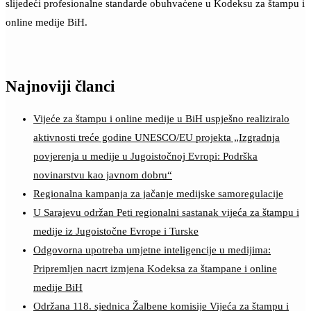
slijedeći profesionalne standarde obuhvaćene u Kodeksu za štampu i
online medije BiH.
Najnoviji članci
Vijeće za štampu i online medije u BiH uspješno realiziralo
aktivnosti treće godine UNESCO/EU projekta „Izgradnja
povjerenja u medije u Jugoistočnoj Evropi: Podrška
novinarstvu kao javnom dobru“
Regionalna kampanja za jačanje medijske samoregulacije
U Sarajevu održan Peti regionalni sastanak vijeća za štampu i
medije iz Jugoistočne Evrope i Turske
Odgovorna upotreba umjetne inteligencije u medijima:
Pripremljen nacrt izmjena Kodeksa za štampane i online
medije BiH
Održana 118. sjednica Žalbene komisije Vijeća za štampu i