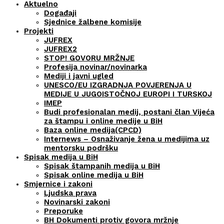
Aktuelno
Događaji
Sjednice žalbene komisije
Projekti
JUFREX
JUFREX2
STOP! GOVORU MRŽNJE
Profesija novinar/novinarka
Mediji i javni ugled
UNESCO/EU IZGRADNJA POVJERENJA U
MEDIJE U JUGOISTOČNOJ EUROPI I TURSKOJ
IMEP
Budi profesionalan medij, postani član Vijeća
za štampu i online medije u BiH
Baza online medija(CPCD)
Internews – Osnaživanje žena u medijima uz
mentorsku podršku
Spisak medija u BiH
Spisak štampanih medija u BiH
Spisak online medija u BiH
Smjernice i zakoni
Ljudska prava
Novinarski zakoni
Preporuke
BH Dokumenti protiv govora mržnje