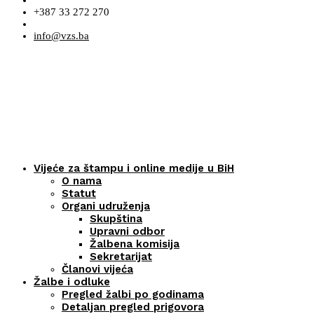
+387 33 272 270
info@vzs.ba
Vijeće za štampu i online medije u BiH
O nama
Statut
Organi udruženja
Skupština
Upravni odbor
Žalbena komisija
Sekretarijat
Članovi vijeća
Žalbe i odluke
Pregled žalbi po godinama
Detaljan pregled prigovora