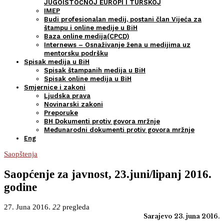
JUGOISTOČNOJ EUROPI I TURSKOJ
IMEP
Budi profesionalan medij, postani član Vijeća za
štampu i online medije u BiH
Baza online medija(CPCD)
Internews – Osnaživanje žena u medijima uz
mentorsku podršku
Spisak medija u BiH
Spisak štampanih medija u BiH
Spisak online medija u BiH
Smjernice i zakoni
Ljudska prava
Novinarski zakoni
Preporuke
BH Dokumenti protiv govora mržnje
Međunarodni dokumenti protiv govora mržnje
Eng
Saopštenja
Saopćenje za javnost, 23.juni/lipanj 2016.
godine
27. Juna 2016.
22
pregleda
Sarajevo 23. juna 2016.