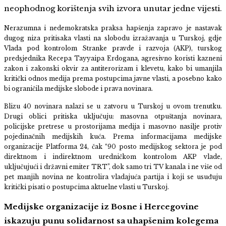
neophodnog korištenja svih izvora unutar jedne vijesti.
Nerazumna i nedemokratska praksa hapšenja zapravo je nastavak
dugog niza pritisaka vlasti na slobodu izražavanja u Turskoj, gdje
Vlada pod kontrolom Stranke pravde i razvoja (AKP), turskog
predsjednika Recepa Tayyaipa Erdogana, agresivno koristi kazneni
zakon i zakonski okvir za antiterorizam i klevetu, kako bi umanjila
kritički odnos medija prema postupcima javne vlasti, a posebno kako
bi ograničila medijske slobode i prava novinara.
Blizu 40 novinara nalazi se u zatvoru u Turskoj u ovom trenutku.
Drugi oblici pritiska uključuju: masovna otpuštanja novinara,
policijske pretrese u prostorijama medija i masovno nasilje protiv
pojedinačnih medijskih kuća. Prema informacijama medijske
organizacije Platforma 24, čak “90 posto medijskog sektora je pod
direktnom i indirektnom uredničkom kontrolom AKP vlade,
uključujući i državni emiter TRT”, dok samo tri TV kanala i ne više od
pet manjih novina ne kontrolira vladajuća partija i koji se usuđuju
kritički pisati o postupcima aktuelne vlasti u Turskoj.
Medijske organizacije iz Bosne i Hercegovine
iskazuju punu solidarnost sa uhapšenim kolegema