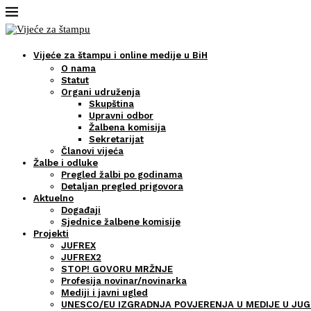
Vijeće za štampu i online medije u BiH
O nama
Statut
Organi udruženja
Skupština
Upravni odbor
Žalbena komisija
Sekretarijat
Članovi vijeća
Žalbe i odluke
Pregled žalbi po godinama
Detaljan pregled prigovora
Aktuelno
Događaji
Sjednice žalbene komisije
Projekti
JUFREX
JUFREX2
STOP! GOVORU MRŽNJE
Profesija novinar/novinarka
Mediji i javni ugled
UNESCO/EU IZGRADNJA POVJERENJA U MEDIJE U JUG