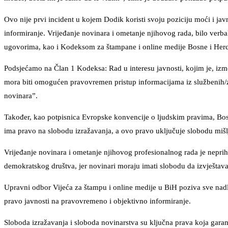
Ovo nije prvi incident u kojem Dodik koristi svoju poziciju moći i ja
informiranje. Vrijeđanje novinara i ometanje njihovog rada, bilo verba
ugovorima, kao i Kodeksom za štampane i online medije Bosne i Her
Podsjećamo na Član 1 Kodeksa: Rad u interesu javnosti, kojim je, izm
mora biti omogućen pravovremen pristup informacijama iz službenih/zvan
novinara”.
Također, kao potpisnica Evropske konvencije o ljudskim pravima, Bosn
ima pravo na slobodu izražavanja, a ovo pravo uključuje slobodu mišlje
Vrijeđanje novinara i ometanje njihovog profesionalnog rada je nepri
demokratskog društva, jer novinari moraju imati slobodu da izvještavaju,
Upravni odbor Vijeća za štampu i online medije u BiH poziva sve nadlež
pravo javnosti na pravovremeno i objektivno informiranje.
Sloboda izražavanja i sloboda novinarstva su ključna prava koja gara