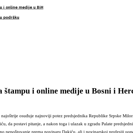
u i online medije u BiH
ku podršku
 štampu i online medije u Bosni i Her
najoštrije osuđuje najnoviji potez predsjednika Republike Srpske Milor
, da postavi pitanje, a nakon toga i ulazak u zgradu Palate predsjedn
o nepoštovanje prema novinaru Dakiću, ali i novinarskoj profesiji uop