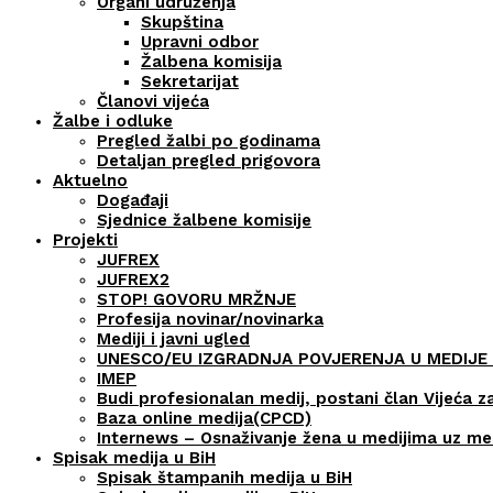
Organi udruženja
Skupština
Upravni odbor
Žalbena komisija
Sekretarijat
Članovi vijeća
Žalbe i odluke
Pregled žalbi po godinama
Detaljan pregled prigovora
Aktuelno
Događaji
Sjednice žalbene komisije
Projekti
JUFREX
JUFREX2
STOP! GOVORU MRŽNJE
Profesija novinar/novinarka
Mediji i javni ugled
UNESCO/EU IZGRADNJA POVJERENJA U MEDIJE 
IMEP
Budi profesionalan medij, postani član Vijeća z
Baza online medija(CPCD)
Internews – Osnaživanje žena u medijima uz m
Spisak medija u BiH
Spisak štampanih medija u BiH