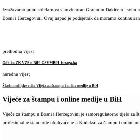
Izražavamo punu solidarnost s novinarom Goranom Dakićem i svim novi
Bosni i Hercegovini. Ovaj napad je podsjetnik da moramo kontinuirano
prethodna vijest
Odluka ZK VZS u BiH_GSVMBiH_istraga.ba
naredna vijest
Škola medijske etike Vijeća za štampu i online medije u BiH
Vijeće za štampu i online medije u BiH
Vijeće za štampu u Bosni i Hercegovini je samoregulatorno tijelo za 
profesionalne standarde obuhvaćene u Kodeksu za štampu i online me