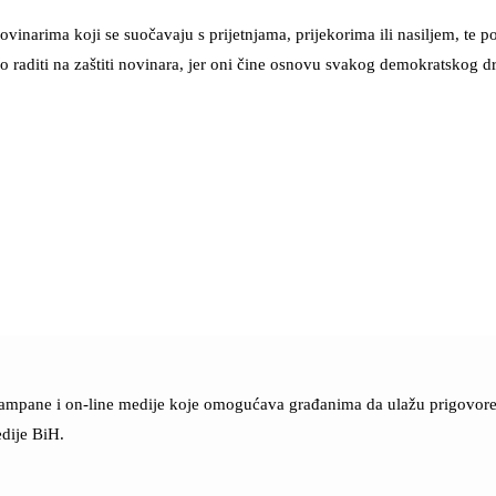
narima koji se suočavaju s prijetnjama, prijekorima ili nasiljem, te 
 raditi na zaštiti novinara, jer oni čine osnovu svakog demokratskog dr
štampane i on-line medije koje omogućava građanima da ulažu prigovore n
dije BiH.