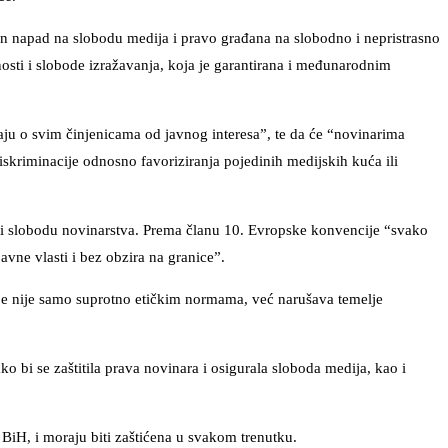
jan napad na slobodu medija i pravo građana na slobodno i nepristrasno
nosti i slobode izražavanja, koja je garantirana i međunarodnim
aju o svim činjenicama od javnog interesa”, te da će “novinarima
iskriminacije odnosno favoriziranja pojedinih medijskih kuća ili
e i slobodu novinarstva. Prema članu 10. Evropske konvencije “svako
avne vlasti i bez obzira na granice”.
nje nije samo suprotno etičkim normama, već narušava temelje
 bi se zaštitila prava novinara i osigurala sloboda medija, kao i
BiH, i moraju biti zaštićena u svakom trenutku.