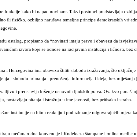
vne funkcije kako bi napao novinare. Takvi postupci predstavljaju ozbil
lno ili fizičko, ozbiljno narušava temeljne principe demokratskih vrijed
cegovine.
eđu ostalog, propisano da “novinari imaju pravo i obavezu da izvještav
ičnih izvora koje se odnose na rad javnih institucija i ličnosti, bez d
a i Hercegovina ima obavezu štititi slobodu izražavanja, što uključuj
nja i slobodu primanja i prenošenja informacija i ideja, bez miješanja j
hvatljivo i predstavlja kršenje osnovnih ljudskih prava. Ovakvo ponaša
 postavljaju pitanja i istražuju u ime javnosti, bez pritisaka i straha.
ne institucije na hitnu reakciju i poduzimanje odgovarajućih mjera kako
ntiraju međunarodne konvencije i Kodeks za štampane i online medije u 