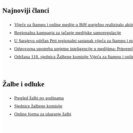
Najnoviji članci
Vijeće za štampu i online medije u BiH uspješno realiziralo a
Regionalna kampanja za jačanje medijske samoregulacije
U Sarajevu održan Peti regionalni sastanak vijeća za štampu i m
Odgovorna upotreba umjetne inteligencije u medijima: Pripreml
Održana 118. sjednica Žalbene komisije Vijeća za štampu i onl
Žalbe i odluke
Pregled žalbi po godinama
Sjednice žalbene komisije
Online forma za ulaganje žalbi