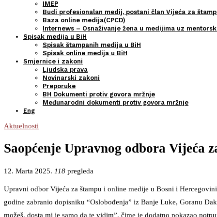
IMEP
Budi profesionalan medij, postani član Vijeća za štamp
Baza online medija(CPCD)
Internews – Osnaživanje žena u medijima uz mentors
Spisak medija u BiH
Spisak štampanih medija u BiH
Spisak online medija u BiH
Smjernice i zakoni
Ljudska prava
Novinarski zakoni
Preporuke
BH Dokumenti protiv govora mržnje
Međunarodni dokumenti protiv govora mržnje
Eng
Aktuelnosti
Saopćenje Upravnog odbora Vijeća za
12. Marta 2025.
118
pregleda
Upravni odbor Vijeća za štampu i online medije u Bosni i Hercegovini 
godine zabranio dopisniku “Oslobođenja” iz Banje Luke, Goranu Dakiću
možeš, dosta mi je samo da te vidim”, čime je dodatno pokazao potpun