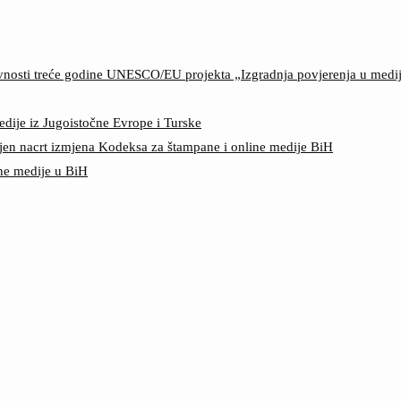
ktivnosti treće godine UNESCO/EU projekta „Izgradnja povjerenja u med
edije iz Jugoistočne Evrope i Turske
jen nacrt izmjena Kodeksa za štampane i online medije BiH
ine medije u BiH