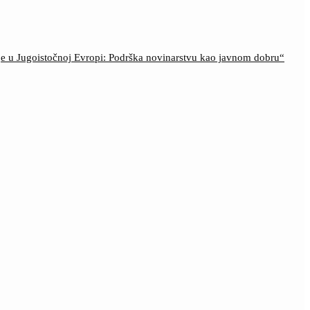
ije u Jugoistočnoj Evropi: Podrška novinarstvu kao javnom dobru“