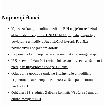
Najnoviji članci
Vijeće za štampu i online medije u BiH uspješno realiziralo
aktivnosti treće godine UNESCO/EU projekta „Izgradnja
povjerenja u medije u Jugoistočnoj Evropi: Podrška
novinarstvu kao javnom dobru“
Regionalna kampanja za jačanje medijske samoregulacije
U Sarajevu održan Peti regionalni sastanak vijeća za štampu i
medije iz Jugoistočne Evrope i Turske
Odgovorna upotreba umjetne inteligencije u medijima:
Pripremljen nacrt izmjena Kodeksa za štampane i online
medije BiH
Održana 118. sjednica Žalbene komisije Vijeća za štampu i
online medije u BiH